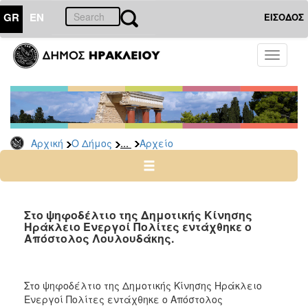
GR
EN
ΕΙΣΟΔΟΣ
Ο
Toggle
ΔΗΜΟΣ
navigati
Δημοτικές
Παρατάξεις
Αρχείο
...
Αρχική
Ο Δήμος
Αρχείο
Ο
ΤΟΠΟΣ
ΜΑΣ
Στο ψηφοδέλτιο της Δημοτικής Κίνησης
Ηράκλειο Ενεργοί Πολίτες εντάχθηκε ο
Απόστολος Λουλουδάκης.
ΠΟΛΙΤΙΣΜΟΣ
ΑΝΘΕΚΤΙΚΗ
ΠΟΛΗ
Στο ψηφοδέλτιο της Δημοτικής Κίνησης Ηράκλειο
Ενεργοί Πολίτες εντάχθηκε ο Απόστολος