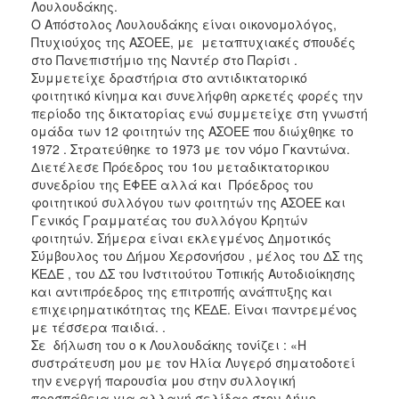
Λουλουδάκης.
Ο Απόστολος Λουλουδάκης είναι οικονομολόγος,
Πτυχιούχος της ΑΣΟΕΕ, με μεταπτυχιακές σπουδές
στο Πανεπιστήμιο της Ναντέρ στο Παρίσι .
Συμμετείχε δραστήρια στο αντιδικτατορικό
φοιτητικό κίνημα και συνελήφθη αρκετές φορές την
περίοδο της δικτατορίας ενώ συμμετείχε στη γνωστή
ομάδα των 12 φοιτητών της ΑΣΟΕΕ που διώχθηκε το
1972 . Στρατεύθηκε το 1973 με τον νόμο Γκαντώνα.
Διετέλεσε Πρόεδρος του 1ου μεταδικτατορικου
συνεδρίου της ΕΦΕΕ αλλά και Πρόεδρος του
φοιτητικού συλλόγου των φοιτητών της ΑΣΟΕΕ και
Γενικός Γραμματέας του συλλόγου Κρητών
φοιτητών. Σήμερα είναι εκλεγμένος Δημοτικός
Σύμβουλος του Δήμου Χερσονήσου , μέλος του ΔΣ της
ΚΕΔΕ , του ΔΣ του Ινστιτούτου Τοπικής Αυτοδιοίκησης
και αντιπρόεδρος της επιτροπής ανάπτυξης και
επιχειρηματικότητας της ΚΕΔΕ. Είναι παντρεμένος
με τέσσερα παιδιά. .
Σε δήλωση του ο κ Λουλουδάκης τονίζει : «Η
συστράτευση μου με τον Ηλία Λυγερό σηματοδοτεί
την ενεργή παρουσία μου στην συλλογική
προσπάθεια για αλλαγή σελίδας στον Δήμο