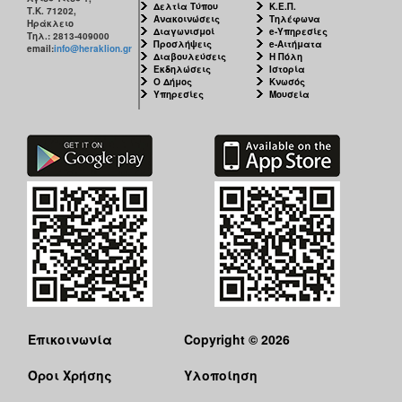
Δελτία Τύπου
Κ.Ε.Π.
Τ.Κ. 71202,
Ανακοινώσεις
Τηλέφωνα
Ηράκλειο
Διαγωνισμοί
e-Υπηρεσίες
Τηλ.: 2813-409000
Προσλήψεις
e-Αιτήματα
email:
info@heraklion.gr
Διαβουλεύσεις
Η Πόλη
Εκδηλώσεις
Ιστορία
Ο Δήμος
Κνωσός
Υπηρεσίες
Μουσεία
Επικοινωνία
Copyright © 2026
Όροι Χρήσης
Υλοποίηση