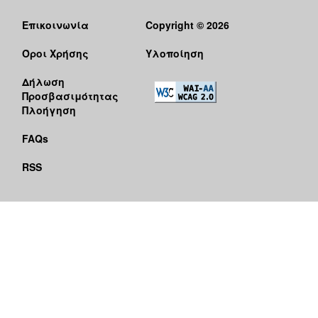
Επικοινωνία
Copyright © 2026
Όροι Χρήσης
Υλοποίηση
Δήλωση
Προσβασιμότητας
Πλοήγηση
FAQs
RSS