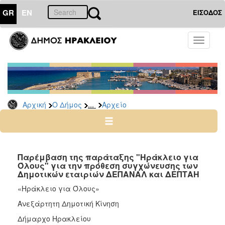
GR
EN
ΕΙΣΟΔΟΣ
Ο
Toggle
ΔΗΜΟΣ
navigati
Δημοτικές
Παρατάξεις
Αρχείο
...
Αρχική
Ο Δήμος
Αρχείο
Ο
ΤΟΠΟΣ
ΜΑΣ
Παρέμβαση της παράταξης "Ηράκλειο για
Όλους" για την πρόθεση συγχώνευσης των
Δημοτικών εταιριών ΔΕΠΑΝΑΛ και ΔΕΠΤΑΗ
ΠΟΛΙΤΙΣΜΟΣ
«Ηράκλειο για Όλους»
ΑΝΘΕΚΤΙΚΗ
Ανεξάρτητη Δημοτική Κίνηση
ΠΟΛΗ
Δήμαρχο Ηρακλείου