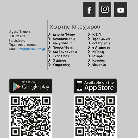
Χάρτης Ιστοχώρου
Αγίου Τίτου 1,
Δελτία Τύπου
Κ.Ε.Π.
Τ.Κ. 71202,
Ανακοινώσεις
Τηλέφωνα
Ηράκλειο
Διαγωνισμοί
e-Υπηρεσίες
Τηλ.: 2813-409000
Προσλήψεις
e-Αιτήματα
email:
info@heraklion.gr
Διαβουλεύσεις
Η Πόλη
Εκδηλώσεις
Ιστορία
Ο Δήμος
Κνωσός
Υπηρεσίες
Μουσεία