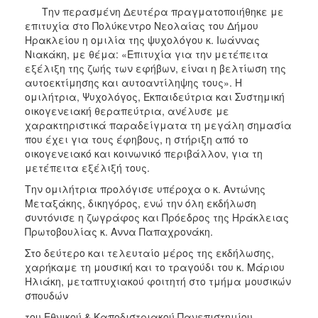
Την περασμένη Δευτέρα πραγματοποιήθηκε με
επιτυχία στο Πολύκεντρο Νεολαίας του Δήμου
Ηρακλείου η ομιλία της ψυχολόγου κ. Ιωάννας
Νιακάκη, με θέμα: «Επιτυχία για την μετέπειτα
εξέλιξη της ζωής των εφήβων, είναι η βελτίωση της
αυτοεκτίμησης και αυτοαντίληψης τους». Η
ομιλήτρια, Ψυχολόγος, Εκπαιδεύτρια και Συστημική
οικογενειακή θεραπεύτρια, ανέλυσε με
χαρακτηριστικά παραδείγματα τη μεγάλη σημασία
που έχει για τους έφηβους, η στήριξη από το
οικογενειακό και κοινωνικό περιβάλλον, για τη
μετέπειτα εξέλιξή τους.
Την ομιλήτρια προλόγισε υπέροχα ο κ. Αντώνης
Μεταξάκης, δικηγόρος, ενώ την όλη εκδήλωση
συντόνισε η ζωγράφος και Πρόεδρος της Ηράκλειας
Πρωτοβουλίας κ. Αννα Παπαχρονάκη.
Στο δεύτερο και τελευταίο μέρος της εκδήλωσης,
χαρήκαμε τη μουσική και το τραγούδι του κ. Μάριου
Ηλιάκη, μεταπτυχιακού φοιτητή στο τμήμα μουσικών
σπουδών
του Εθνικού & Καποδιστριακού Πανεπιστημίου