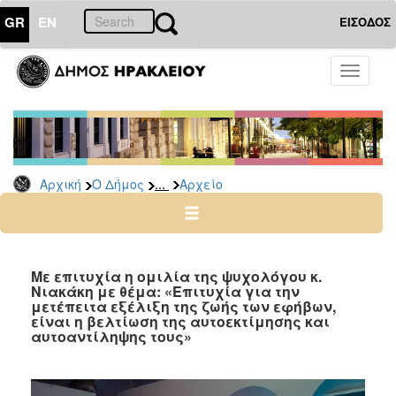
GR
EN
ΕΙΣΟΔΟΣ
Ο
Toggle
ΔΗΜΟΣ
navigati
Δημοτικές
Παρατάξεις
Αρχείο
...
Αρχική
Ο Δήμος
Αρχείο
Ο
ΤΟΠΟΣ
ΜΑΣ
Με επιτυχία η ομιλία της ψυχολόγου κ.
Νιακάκη με θέμα: «Επιτυχία για την
μετέπειτα εξέλιξη της ζωής των εφήβων,
ΠΟΛΙΤΙΣΜΟΣ
είναι η βελτίωση της αυτοεκτίμησης και
αυτοαντίληψης τους»
ΑΝΘΕΚΤΙΚΗ
ΠΟΛΗ