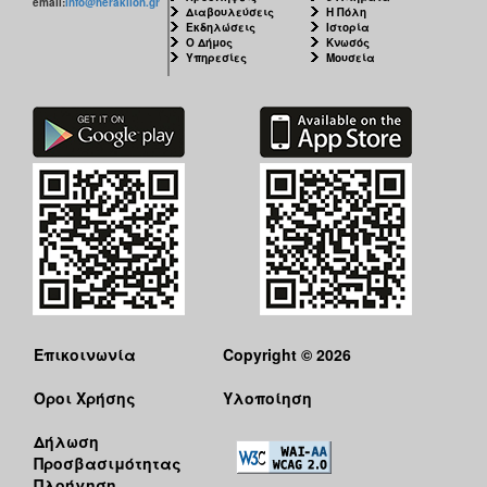
email:
info@heraklion.gr
Διαβουλεύσεις
Η Πόλη
Εκδηλώσεις
Ιστορία
Ο Δήμος
Κνωσός
Υπηρεσίες
Μουσεία
Επικοινωνία
Copyright © 2026
Όροι Χρήσης
Υλοποίηση
Δήλωση
Προσβασιμότητας
Πλοήγηση