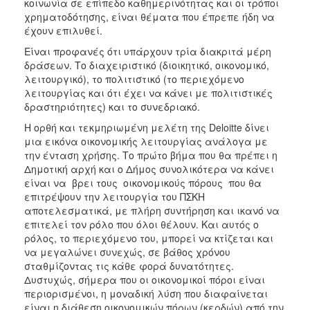
κοινωνία σε επίπεδο καθημερινότητας και οι τρόποι
χρηματοδότησης, είναι θέματα που έπρεπε ήδη να
έχουν επιλυθεί.
Είναι προφανές ότι υπάρχουν τρία διακριτά μέρη
δράσεων. Το διαχειριστικό (διοικητικό, οικονομικό,
λειτουργικό), το πολιτιστικό (το περιεχόμενο
λειτουργίας και ότι έχει να κάνει με πολιτιστικές
δραστηριότητες) και το συνεδριακό.
Η ορθή και τεκμηριωμένη μελέτη της Deloitte δίνει
μια εικόνα οικονομικής λειτουργίας ανάλογα με
την ένταση χρήσης. Το πρώτο βήμα που θα πρέπει η
Δημοτική αρχή και ο Δήμος συνολικότερα να κάνει
είναι να βρει τους οικονομικούς πόρους που θα
επιτρέψουν την λειτουργία του ΠΣΚΗ
αποτελεσματικά, με πλήρη συντήρηση και ικανό να
επιτελεί τον ρόλο που όλοι θέλουν. Και αυτός ο
ρόλος, το περιεχόμενο του, μπορεί να κτίζεται και
να μεγαλώνει συνεχώς, σε βάθος χρόνου
σταθμίζοντας τις κάθε φορά δυνατότητες.
Δυστυχώς, σήμερα που οι οικονομικοί πόροι είναι
περιορισμένοι, η μοναδική λύση που διαφαίνεται
είναι η διάθεση οικονομικών πόρων (κερδών) από την