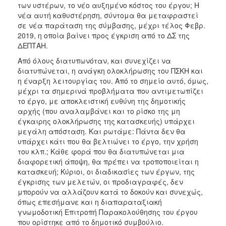
των υστέρων, το νέο αυξημένο κόστος του έργου; Η
νέα αυτή καθυστέρηση, σύντομα θα μεταφραστεί
σε νέα παράταση της σύμβασης, μέχρι τέλος Φεβρ.
2019, η οποία βαίνει προς έγκριση από το ΔΣ της
ΔΕΠΤΑΗ.
Από όλους διατυπωνόταν, και συνεχίζει να
διατυπώνεται, η ανάγκη ολοκλήρωσης του ΠΣΚΗ και
η έναρξη λειτουργίας του. Από το σημείο αυτό, όμως,
μέχρι τα σημερινά προβλήματα που αντιμετωπίζει
το έργο, με αποκλειστική ευθύνη της δημοτικής
αρχής (που αναλαμβάνει και το ρίσκο της μη
έγκαιρης ολοκλήρωσης της κατασκευής) υπάρχει
μεγάλη απόσταση. Και ρωτάμε: Πάντα δεν θα
υπάρχει κάτι που θα βελτιώνει το έργο, την χρήση
του κλπ.; Κάθε φορά που θα διατυπώνεται μια
διαφορετική άποψη, θα πρέπει να τροποποιείται η
κατασκευή; Κύριοι, οι διαδικασίες των έργων, της
έγκρισης των μελετών, οι προδιαγραφές, δεν
μπορούν να αλλάζουν κατά το δοκούν και συνεχώς,
όπως επεσήμανε και η διαπαραταξιακή
γνωμοδοτική Επιτροπή Παρακολούθησης του έργου
που ορίστηκε από το δημοτικό συμβούλιο.