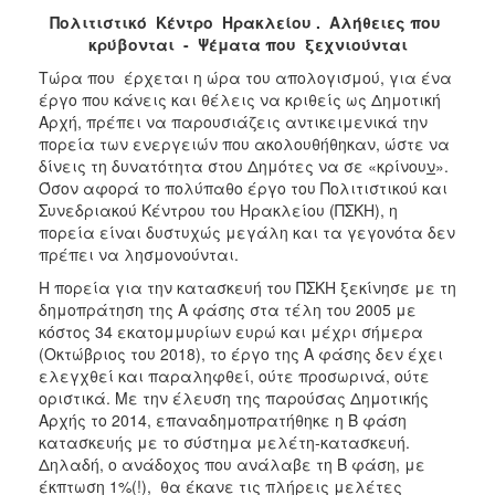
Πολιτιστικό Κέντρο Ηρακλείου . Αλήθειες που
κρύβονται - Ψέματα που ξεχνιούνται
Τώρα που έρχεται η ώρα του απολογισμού, για ένα
έργο που κάνεις και θέλεις να κριθείς ως Δημοτική
Αρχή, πρέπει να παρουσιάζεις αντικειμενικά την
πορεία των ενεργειών που ακολουθήθηκαν, ώστε να
δίνεις τη δυνατότητα στου Δημότες να σε «κρίνου
ν
».
Όσον αφορά το πολύπαθο έργο του Πολιτιστικού και
Συνεδριακού Κέντρου του Ηρακλείου (ΠΣΚΗ), η
πορεία είναι δυστυχώς μεγάλη και τα γεγονότα δεν
πρέπει να λησμονούνται.
Η πορεία για την κατασκευή του ΠΣΚΗ ξεκίνησε με τη
δημοπράτηση της Α φάσης στα τέλη του 2005 με
κόστος 34 εκατομμυρίων ευρώ και μέχρι σήμερα
(Οκτώβριος του 2018), το έργο της Α φάσης δεν έχει
ελεγχθεί και παραληφθεί, ούτε προσωρινά, ούτε
οριστικά. Με την έλευση της παρούσας Δημοτικής
Αρχής το 2014, επαναδημοπρατήθηκε η Β φάση
κατασκευής με το σύστημα μελέτη-κατασκευή.
Δηλαδή, ο ανάδοχος που ανάλαβε τη Β φάση, με
έκπτωση 1%(!), θα έκανε τις πλήρεις μελέτες