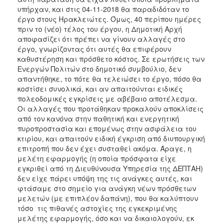
υπήρχαν, και στις 04-11-2018 θα παραδιδόταν το
έργο στους Ηρακλειώτες. Όμως, 40 περίπου ημέρες
πριν το (νέο) τέλος του έργου, η Δημοτική Αρχή
αποφασίζει ότι πρέπει να γίνουν αλλαγές στο
έργο, γνωρίζοντας ότι αυτές θα επιφέρουν
καθυστέρηση και πρόσθετο κόστος. Σε ερωτήσεις των
Ενεργών Πολιτών στο δημοτικό συμβούλιο, δεν
απαντήθηκε, το πότε θα τελειώσει το έργο, πόσο θα
κοστίσει συνολικά, και αν απαιτούνται ειδικές
πολεοδομικές εγκρίσεις με αβέβαιο αποτέλεσμα.
Οι αλλαγές που προτάθηκαν προκαλούν αποκλίσεις
από τον κανόνα στην παθητική και ενεργητική
πυροπροστασία και επομένως στην ασφάλεια του
κτιρίου, και απαιτούν ειδική έγκριση από διυπουργική
επιτροπή που δεν έχει συσταθεί ακόμα. Άραγε, η
μελέτη εφαρμογής (η οποία πρόσφατα είχε
εγκριθεί από τη Διευθύνουσα Υπηρεσία της ΔΕΠΤΑΗ)
δεν είχε πάρει υπόψη της τις ανάγκες αυτές, και
φτάσαμε στο σημείο για ανάγκη νέων πρόσθετων
μελετών (με επιπλέον δαπάνη), που θα καλύπτουν
τόσο τις πιθανές αστοχίες της εγκεκριμένης
μελέτης εφαρμογής, όσο και να δικαιολογούν, εκ