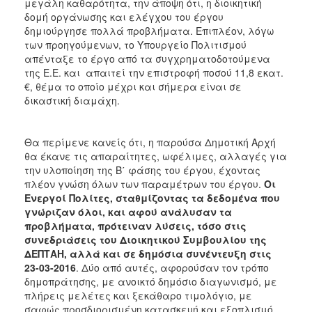
μεγάλη καθαρότητα, την άποψη ότι, η διοικητική
δομή οργάνωσης και ελέγχου του έργου
δημιούργησε πολλά προβλήματα. Επιπλέον, λόγω
των προηγούμενων, το Υπουργείο Πολιτισμού
απένταξε το έργο από τα συγχρηματοδοτούμενα
της Ε.Ε. και απαιτεί την επιστροφή ποσού 11,8 εκατ.
€, θέμα το οποίο μέχρι και σήμερα είναι σε
δικαστική διαμάχη.
Θα περίμενε κανείς ότι, η παρούσα Δημοτική Αρχή
θα έκανε τις απαραίτητες, ωφέλιμες, αλλαγές για
την υλοποίηση της Β΄ φάσης του έργου, έχοντας
πλέον γνώση όλων των παραμέτρων του έργου.
Οι
Ενεργοί Πολίτες, σταθμίζοντας τα δεδομένα που
γνώριζαν όλοι, και αφού ανάλυσαν τα
προβλήματα, πρότειναν λύσεις, τόσο στις
συνεδριάσεις του Διοικητικού Συμβουλίου της
ΔΕΠΤΑΗ, αλλά και σε δημόσια συνέντευξη στις
23-03-2016
. Δύο από αυτές, αφορούσαν τον τρόπο
δημοπράτησης, με ανοικτό δημόσιο διαγωνισμό, με
πλήρεις μελέτες και ξεκάθαρο τιμολόγιο, με
σαφώς προσδιορισμένη κατασκευή και εξοπλισμό