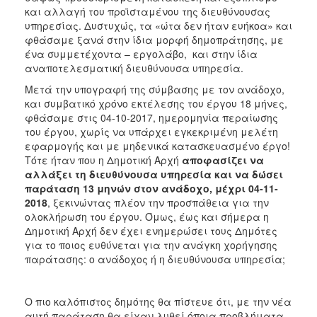
και αλλαγή του προϊσταμένου της διευθύνουσας
υπηρεσίας. Δυστυχώς, τα «ώτα δεν ήταν ευήκοα» και
φθάσαμε ξανά στην ίδια μορφή δημοπράτησης, με
ένα συμμετέχοντα – εργολάβο, και στην ίδια
αναποτελεσματική διευθύνουσα υπηρεσία.
Μετά την υπογραφή της σύμβασης με τον ανάδοχο,
και συμβατικό χρόνο εκτέλεσης του έργου 18 μήνες,
φθάσαμε στις 04-10-2017, ημερομηνία περαίωσης
του έργου, χωρίς να υπάρχει εγκεκριμένη μελέτη
εφαρμογής και με μηδενικά κατασκευασμένο έργο!
Τότε ήταν που η Δημοτική Αρχή
αποφασίζει να
αλλάξει τη διευθύνουσα υπηρεσία
και να δώσει
παράταση 13 μηνών στον ανάδοχο, μέχρι 04-11-
2018
, ξεκινώντας πλέον την προσπάθεια για την
ολοκλήρωση του έργου. Όμως, έως και σήμερα η
Δημοτική Αρχή δεν έχει ενημερώσει τους Δημότες
για το ποιος ευθύνεται για την ανάγκη χορήγησης
παράτασης: ο ανάδοχος ή η διευθύνουσα υπηρεσία;
Ο πιο καλόπιστος δημότης θα πίστευε ότι, με την νέα
αυτή παράταση θα είχαν λυθεί όποια προβλήματα