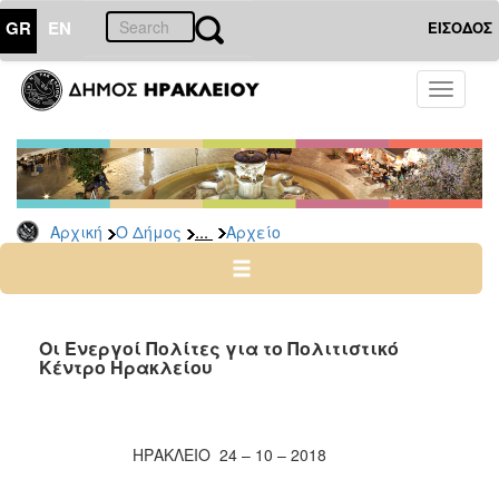
GR
EN
ΕΙΣΟΔΟΣ
Ο
Toggle
ΔΗΜΟΣ
navigati
Δημοτικές
Παρατάξεις
Αρχείο
...
Αρχική
Ο Δήμος
Αρχείο
Ο
ΤΟΠΟΣ
ΜΑΣ
Οι Ενεργοί Πολίτες για το Πολιτιστικό
Κέντρο Ηρακλείου
ΠΟΛΙΤΙΣΜΟΣ
ΑΝΘΕΚΤΙΚΗ
ΗΡΑΚΛΕΙΟ 24 – 10 – 2018
ΠΟΛΗ