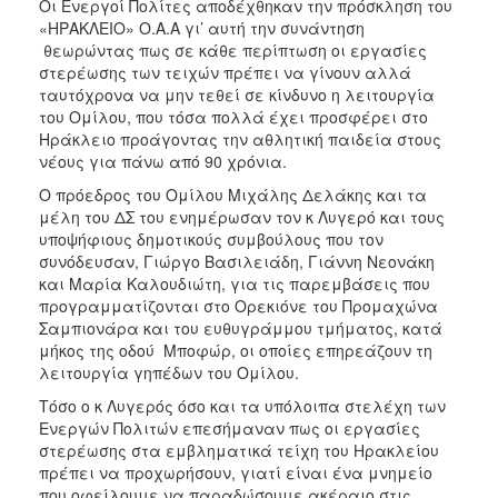
Οι Ενεργοί Πολίτες αποδέχθηκαν την πρόσκληση του
«ΗΡΑΚΛΕΙΟ» Ο.Α.Α γι’ αυτή την συνάντηση
θεωρώντας πως σε κάθε περίπτωση οι εργασίες
στερέωσης των τειχών πρέπει να γίνουν αλλά
ταυτόχρονα να μην τεθεί σε κίνδυνο η λειτουργία
του Ομίλου, που τόσα πολλά έχει προσφέρει στο
Ηράκλειο προάγοντας την αθλητική παιδεία στους
νέους για πάνω από 90 χρόνια.
Ο πρόεδρος του Ομίλου Μιχάλης Δελάκης και τα
μέλη του ΔΣ του ενημέρωσαν τον κ Λυγερό και τους
υποψήφιους δημοτικούς συμβούλους που τον
συνόδευσαν, Γιώργο Βασιλειάδη, Γιάννη Νεονάκη
και Μαρία Καλουδιώτη, για τις παρεμβάσεις που
προγραμματίζονται στο Ορεκιόνε του Προμαχώνα
Σαμπιονάρα και του ευθυγράμμου τμήματος, κατά
μήκος της οδού Μποφώρ, οι οποίες επηρεάζουν τη
λειτουργία γηπέδων του Ομίλου.
Τόσο ο κ Λυγερός όσο και τα υπόλοιπα στελέχη των
Ενεργών Πολιτών επεσήμαναν πως οι εργασίες
στερέωσης στα εμβληματικά τείχη του Ηρακλείου
πρέπει να προχωρήσουν, γιατί είναι ένα μνημείο
που οφείλουμε να παραδώσουμε ακέραιο στις