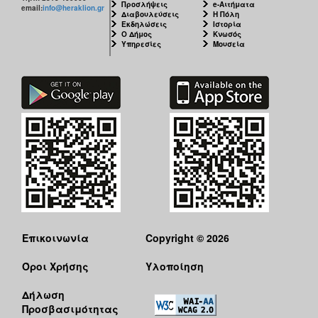
Προσλήψεις
e-Αιτήματα
email:
info@heraklion.gr
Διαβουλεύσεις
Η Πόλη
Εκδηλώσεις
Ιστορία
Ο Δήμος
Κνωσός
Υπηρεσίες
Μουσεία
Επικοινωνία
Copyright © 2026
Όροι Χρήσης
Υλοποίηση
Δήλωση
Προσβασιμότητας