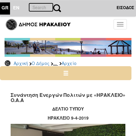
GR
EN
ΕΙΣΟΔΟΣ
Ο
Toggle
ΔΗΜΟΣ
navigati
Δημοτικές
Παρατάξεις
Αρχείο
...
Αρχική
Ο Δήμος
Αρχείο
Ο
ΤΟΠΟΣ
ΜΑΣ
Συνάντηση Ενεργών Πολιτών με «ΗΡΑΚΛΕΙΟ»
Ο.Α.Α
ΠΟΛΙΤΙΣΜΟΣ
ΔΕΛΤΙΟ ΤΥΠΟΥ
ΗΡΑΚΛΕΙΟ 9-4-2019
ΑΝΘΕΚΤΙΚΗ
ΠΟΛΗ