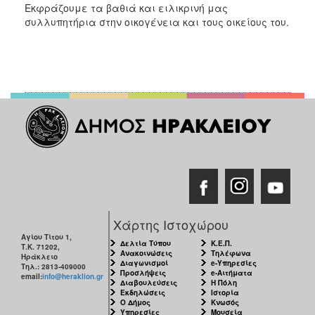
Εκφράζουμε τα βαθιά και ειλικρινή μας
συλλυπητήρια στην οικογένεια και τους οικείους του.
Χάρτης Ιστοχώρου
Αγίου Τίτου 1,
Δελτία Τύπου
Κ.Ε.Π.
Τ.Κ. 71202,
Ανακοινώσεις
Τηλέφωνα
Ηράκλειο
Διαγωνισμοί
e-Υπηρεσίες
Τηλ.: 2813-409000
Προσλήψεις
e-Αιτήματα
email:
info@heraklion.gr
Διαβουλεύσεις
Η Πόλη
Εκδηλώσεις
Ιστορία
Ο Δήμος
Κνωσός
Υπηρεσίες
Μουσεία