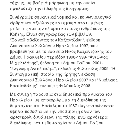
τέχνης, με βαθειά μόρφωση με την οποία
εμπλούτιζε την άσκηση της δικηγορίας.
Συνέγραψε σημαντικά νομικά και κοινωνιολογικά
άρθρα και αξιόλογες και εμπεριστατωμένες
μελέτες για την ιστορία και τους ανθρώπους της
Κρήτης. Είναι συγγραφέας των βιβλίων,
"Ξαναδιαβάζοντας τον Καζαντζάκη", έκδοση
Δικηγορικού Συλλόγου Ηρακλείου 1997, που
βραβεύθηκε με το βραβείο Νίκος Καζαντζάκης του
Δήμου Ηρακλείου περιόδου 1998-1999· "Αντώνιος
Μιχελιδάκης", έκδοση του Δήμου Γαζίου, 2001·
"Συγνώμη Αναστάση...", εκδόσεις Φιλόπολις 2005· "Η
Συνταγματική Ιστορία της Κρήτης", έκδοση
Δικηγορικού Συλλόγου Ηρακλείου 2007 και "Νικόλαος
Κρασαδάκης", εκδόσεις Φιλόπολις 2008.
Με συνεχή παρουσία στα δημοτικά πράγματα του
Ηρακλείου με αποκορύφωμα τη διεκδίκηση της
δημαρχίας στο Ηράκλειο το 1987 συγκεντρώνοντας
υψηλά ποσοστά με την υποστήριξη όλων των
αριστερών δυνάμεων της πόλης, ενώ αργότερα
διεκδίκησε και τη δημαρχία του Δήμου Γαζίου.