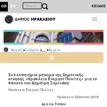
GR
EN
ΕΙΣΟΔΟΣ
Ο
Toggle
ΔΗΜΟΣ
navigati
Δημοτικές
Παρατάξεις
Αρχείο
...
Αρχική
Ο Δήμος
Αρχείο
Ο
ΤΟΠΟΣ
ΜΑΣ
Συλλυπητήριο μήνυμα της δημοτικής
κίνησης «Ηράκλειο Ενεργοί Πολίτες» για το
θάνατο του Δημήτρη Ξυριτάκη
ΠΟΛΙΤΙΣΜΟΣ
Ηράκλειο Ενεργοί Πολίτες
ΑΝΘΕΚΤΙΚΗ
Ηράκλειο 22Ιουνίου 2018
ΠΟΛΗ
Δελτίο Τύπου