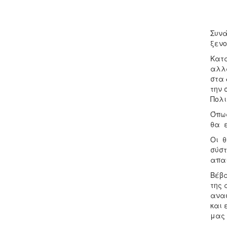
Συνά
ξενο
Κατά
αλλά
στα 
την 
Πολι
Όπως
θα 
Οι θ
σύστ
απαι
Βέβα
της 
ανασ
και 
μας 