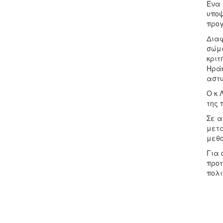
Ένα 
υποψ
προγ
Διαφ
σώμα
κριτ
Ηράκ
αστυ
Ο κ 
της 
Σε α
μετα
μεθο
Για 
προτ
πολι