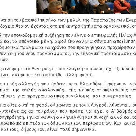
ντηση του βασικού πυρήνα των μελών της Παράταξης των Ενε
δοχείο Άτριον έχοντας στο επίκεντρο ζητήματα οργανωτικά, στ
 την εποικοδομητική συζήτηση που έγινε ο επικεφαλής Ηλίας Λ
 και τα υπόλοιπα μέλη, αφού έκαναν μια σύντομη αποτίμηση
δημοτικά πράγματα τα χρόνια που προηγήθηκαν, προχώρησαν 
σύνταξη του νέου προγράμματος, την εκλογική προετοιμασία 
τών.
 ανέφερε ο κ Λυγερός, η προεκλογική περίοδος έχει ξεκινήσε
είναι διαφορετικά από κάθε άλλη φορά.
εσμικές αλλαγές που ήρθαν με το Κλεισθένη 1 φέρνουν νέ
ημα της απλής αναλογικής , της τοπικής αποκέντρωσης κα
τήσεις για προγραμματικές συγκλίσεις και συνεργασίες .
ια ούτε αυτή τη φορά, σύμφωνα με τον κ Λυγερό, λύνονται, σ
αυτοτέλειας και του ρόλου που πρέπει να έχει ο Α΄ βαθμός α
υγκρότηση, την κοινωνική αλληλεγγύη και συνοχή αλλά και το
ευρωπαϊκό επίπεδο των δήμων και των περιφερειών. Και αυτά 
και τους δήμους του, είναι πολύ σημαντικά.