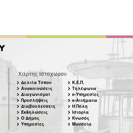
Χάρτης Ιστοχώρου
Δελτία Τύπου
Κ.Ε.Π.
Ανακοινώσεις
Τηλέφωνα
Διαγωνισμοί
e-Υπηρεσίες
Προσλήψεις
e-Αιτήματα
Διαβουλεύσεις
Η Πόλη
Εκδηλώσεις
Ιστορία
Ο Δήμος
Κνωσός
Υπηρεσίες
Μουσεία