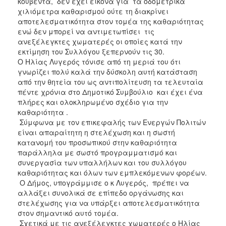
κουβέντα, δεν έχει εικόνα για τα οδομετρικά
χιλιόμετρα καθαρισμού ούτε τη διακρίνει
αποτελεσματικότητα στον τομέα της καθαριότητας
ενώ δεν μπορεί να αντιμετωπίσει τις
ανεξέλεγκτες χωματερές οι οποίες κατά την
εκτίμηση του Συλλόγου ξεπερνούν τις 30.
Ο Ηλίας Λυγερός τόνισε από τη μεριά του ότι
γνωρίζει πολύ καλά την δύσκολη αυτή κατάσταση
από την θητεία του ως αντιπολίτευση τα τελευταία
πέντε χρόνια στο Δημοτικό Συμβούλιο και έχει ένα
πλήρες και ολοκληρωμένο σχέδιο για την
καθαριότητα .
Σύμφωνα με τον επικεφαλής των Ενεργών Πολιτών
είναι απαραίτητη η στελέχωση και η σωστή
κατανομή του προσωπικού στην καθαριότητα
παράλληλα με σωστό προγραμματισμό και
συνεργασία των υπαλλήλων και του συλλόγου
καθαριότητας και όλων των εμπλεκόμενων φορέων.
Ο Δήμος, υπογράμμισε ο κ Λυγερός, πρέπει να
αλλάξει συνολικά σε επίπεδο οργάνωσης και
στελέχωσης για να υπάρξει αποτελεσματικότητα
στον σημαντικό αυτό τομέα.
Σχετικά με τις ανεξέλεγκτες χωματερές ο Ηλίας