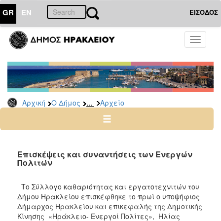
GR
EN
ΕΙΣΟΔΟΣ
Ο
Toggle
ΔΗΜΟΣ
navigati
Δημοτικές
Παρατάξεις
Αρχείο
...
Αρχική
Ο Δήμος
Αρχείο
Ο
ΤΟΠΟΣ
ΜΑΣ
Επισκέψεις και συναντήσεις των Ενεργών
Πολιτών
ΠΟΛΙΤΙΣΜΟΣ
Το Σύλλογο καθαριότητας και εργατοτεχνιτών του
Δήμου Ηρακλείου επισκέφθηκε το πρωί ο υποψήφιος
ΑΝΘΕΚΤΙΚΗ
ΠΟΛΗ
Δήμαρχος Ηρακλείου και επικεφαλής της Δημοτικής
Κίνησης «Ηράκλειο- Ενεργοί Πολίτες», Ηλίας