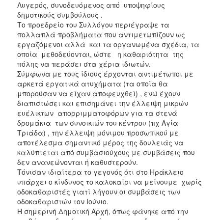
Λυγερός, συνοδευόμενος από υποψηφίους
δημοτικούς συμβούλους .
Το προεδρείο του Συλλόγου περιέγραψε τα
πολλαπλά προβλήματα που αντιμετωπίζουν ως
εργαζόμενοι αλλά και τα οργανωμένα σχέδια, τα
οποία μεθοδεύονται, ώστε η καθαριότητα της
πόλης να περάσει στα χέρια ιδιωτών.
Σύμφωνα με τους ίδιους έρχονται αντιμέτωποι με
αρκετά εργατικά ατυχήματα (τα οποία θα
μπορούσαν να είχαν αποφευχθεί) , ενώ έχουν
διαπιστώσει και επισημάνει την έλλειψη μικρών
ευέλικτων απορριμματοφόρων για τα στενά
δρομάκια των συνοικιών του κέντρου (πχ Αγία
Τριάδα) , την έλλειψη μόνιμου προσωπικού με
αποτέλεσμα σημαντικό μέρος της δουλειάς να
καλύπτεται από συμβασιούχους με συμβάσεις που
δεν ανανεώνονται ή καθυστερούν.
Τόνισαν ιδιαίτερα το γεγονός ότι στο Ηράκλειο
υπάρχει ο κίνδυνος το καλοκαίρι να μείνουμε χωρίς
οδοκαθαριστές γιατί λήγουν οι συμβάσεις των
οδοκαθαριστών τον Ιούνιο.
Η σημερινή Δημοτική Αρχή, όπως φάνηκε από την