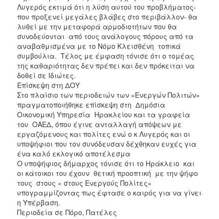
Λυγερός εκτιμά ότι η λύση αυτού του προβλήματος-
που προξενεί μεγάλες βλάβες στο περιβάλλον- θα
λυθεί με την μεταφορά αρμοδιοτήτων που θα
συνοδεύονται από τους ανάλογους πόρους από τα
αναβαθμισμένα με το Νόμο Κλεισθένη τοπικά
συμβούλια. Τέλος με έμφαση τόνισε ότι ο τομέας
της καθαριότητας δεν πρέπει και δεν πρόκειται να
δοθεί σε Ιδιώτες.
Επίσκεψη στη ΔΟΥ
Στο πλαίσιο των περιοδειών των «Ενεργών Πολιτών»
πραγματοποιήθηκε επίσκεψη στη Δημόσια
Οικονομική Υπηρεσία Ηρακλείου και τα γραφεία
του ΟΑΕΔ, όπου έγινε ανταλλαγή απόψεων με
εργαζόμενους και πολίτες ενώ ο κ Λυγερός και οι
υποψήφιοι που τον συνόδευσαν δέχθηκαν ευχές για
ένα καλό εκλογικό αποτέλεσμα
Ο υποψήφιος δήμαρχος τόνισε ότι το Ηράκλειο και
οι κάτοικοι του έχουν θετική προοπτική με την ψήφο
τους στους « στους Ενεργούς Πολίτες»
υπογραμμίζοντας πως έφτασε ο καιρός για να γίνει
η Υπέρβαση.
Περιοδεία σε Πόρο, Πατέλες