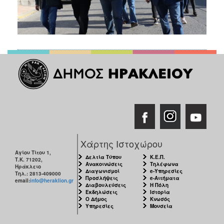
Χάρτης Ιστοχώρου
Αγίου Τίτου 1,
Δελτία Τύπου
Κ.Ε.Π.
Τ.Κ. 71202,
Ανακοινώσεις
Τηλέφωνα
Ηράκλειο
Διαγωνισμοί
e-Υπηρεσίες
Τηλ.: 2813-409000
Προσλήψεις
e-Αιτήματα
email:
info@heraklion.gr
Διαβουλεύσεις
Η Πόλη
Εκδηλώσεις
Ιστορία
Ο Δήμος
Κνωσός
Υπηρεσίες
Μουσεία