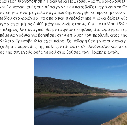
διαίτερη ικανοποίηση η Ηράκλεια Πρωτοβουλία παρακολουθεί 
σιών κατασκευής της σήραγγας που κατεβάζει νερό από το Ο
ειται για ένα μεγάλο έργο που δημιουργήθηκε προκειμένου ν
εδίου στο φράγμα, το οποίο και σχεδιάστηκε για να δώσει λύ
γγα έχει μήκος 3.400 μέτρων, διάμετρο 4,10 μ. και κλίση 15% 
ι πλήρως λειτουργικό, θα μεταφέρει ετησίως στο φράγμα περί
πόμενα χρόνια να βοηθήσει στην επίλυση του προβλήματος της
άκλεια Πρωτοβουλία έχει πάρει ξεκάθαρη θέση για την αναγκ
χυση της ύδρευσης της πόλης, έτσι ώστε σε συνδυασμό και με
ος της συνεχούς ροής νερού στις βρύσες των Ηρακλειωτών.