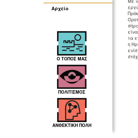
Με ι
εργα
Αρχείο
Πρόκ
Οροπ
σήρα
είνα
τα ε
η Ηρ
ενίσ
στόχ
Ο ΤΟΠΟΣ ΜΑΣ
ΠΟΛΙΤΙΣΜΟΣ
ΑΝΘΕΚΤΙΚΗ ΠΟΛΗ