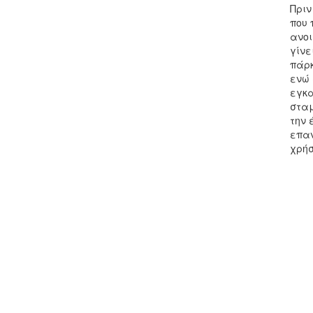
Πριν
που 
ανοι
γίνε
πάρκ
ενώ 
εγκα
σταμ
την 
επαν
χρήσ