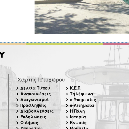
Χάρτης Ιστοχώρου
Δελτία Τύπου
Κ.Ε.Π.
Ανακοινώσεις
Τηλέφωνα
Διαγωνισμοί
e-Υπηρεσίες
Προσλήψεις
e-Αιτήματα
Διαβουλεύσεις
Η Πόλη
Εκδηλώσεις
Ιστορία
Ο Δήμος
Κνωσός
Υπηρεσίες
Μουσεία