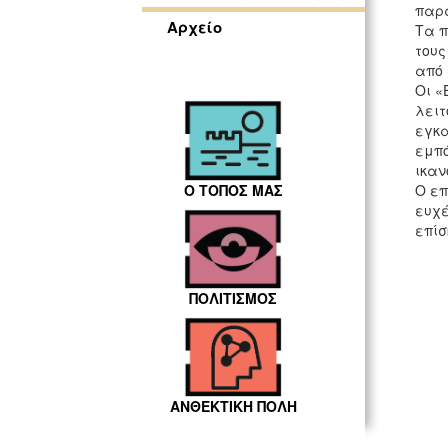
παρα
Αρχείο
Τα π
τους
από 
Οι «
λειτ
εγκα
εμπό
ικαν
Ο ΤΟΠΟΣ ΜΑΣ
Ο επ
ευχέ
επίσ
ΠΟΛΙΤΙΣΜΟΣ
ΑΝΘΕΚΤΙΚΗ ΠΟΛΗ