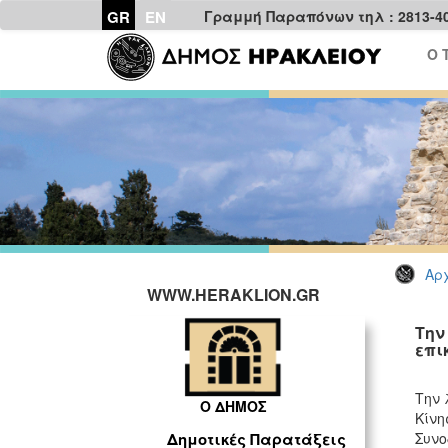
GR
EN
Γραμμή Παραπόνων τηλ : 2813-4
Ο 
Αρχ
WWW.HERAKLION.GR
Την
επι
Την 
Ο ΔΗΜΟΣ
Κίνη
Συνο
Δημοτικές Παρατάξεις