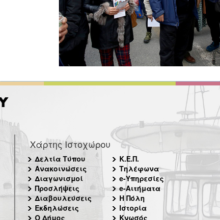
Χάρτης Ιστοχώρου
Δελτία Τύπου
Κ.Ε.Π.
Ανακοινώσεις
Τηλέφωνα
Διαγωνισμοί
e-Υπηρεσίες
Προσλήψεις
e-Αιτήματα
Διαβουλεύσεις
Η Πόλη
Εκδηλώσεις
Ιστορία
Ο Δήμος
Κνωσός