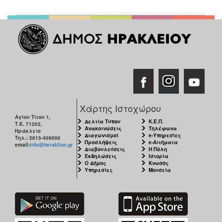
Χάρτης Ιστοχώρου
Αγίου Τίτου 1,
Δελτία Τύπου
Κ.Ε.Π.
Τ.Κ. 71202,
Ανακοινώσεις
Τηλέφωνα
Ηράκλειο
Διαγωνισμοί
e-Υπηρεσίες
Τηλ.: 2813-409000
Προσλήψεις
e-Αιτήματα
email:
info@heraklion.gr
Διαβουλεύσεις
Η Πόλη
Εκδηλώσεις
Ιστορία
Ο Δήμος
Κνωσός
Υπηρεσίες
Μουσεία