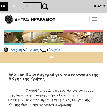
GR
EN
ΕΙΣΟΔΟΣ
Ο
Toggle
ΔΗΜΟΣ
navigati
Δημοτικές
Παρατάξεις
Αρχείο
...
Αρχική
Ο Δήμος
Αρχείο
Ο
ΤΟΠΟΣ
ΜΑΣ
Δήλωση Ηλία Λυγερού για τον εορτασμό της
Μάχης της Κρήτης
ΠΟΛΙΤΙΣΜΟΣ
Ο υποψήφιος Δήμαρχος Ηλίας Λυγερός
της Δημοτικής Κίνησης «Ηράκλειο- Ενεργοί
ΑΝΘΕΚΤΙΚΗ
ΠΟΛΗ
Πολίτες» με αφορμή την επέτειο της Μάχης της
Κρήτης έκανε την παρακάτω δήλωση: