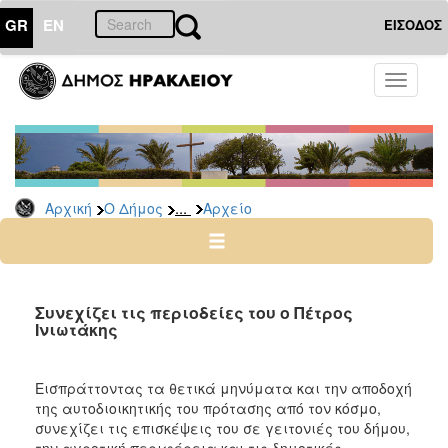
GR
EN
ΕΙΣΟΔΟΣ
Ο
Toggle
ΔΗΜΟΣ
navigati
Δημοτικές
Παρατάξεις
Αρχείο
...
Αρχική
Ο Δήμος
Αρχείο
Ο
ΤΟΠΟΣ
ΜΑΣ
Συνεχίζει τις περιοδείες του ο Πέτρος
Ινιωτάκης
ΠΟΛΙΤΙΣΜΟΣ
Εισπράττοντας τα θετικά μηνύματα και την αποδοχή
ΑΝΘΕΚΤΙΚΗ
της αυτοδιοικητικής του πρότασης από τον κόσμο,
ΠΟΛΗ
συνεχίζει τις επισκέψεις του σε γειτονιές του δήμου,
την αγροτική περιφέρεια και τις δημοτικές