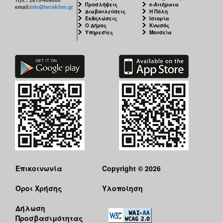
Προσλήψεις
e-Αιτήματα
email:
info@heraklion.gr
Διαβουλεύσεις
Η Πόλη
Εκδηλώσεις
Ιστορία
Ο Δήμος
Κνωσός
Υπηρεσίες
Μουσεία
Επικοινωνία
Copyright © 2026
Όροι Χρήσης
Υλοποίηση
Δήλωση
Προσβασιμότητας