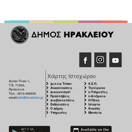
Χάρτης Ιστοχώρου
Αγίου Τίτου 1,
Δελτία Τύπου
Κ.Ε.Π.
Τ.Κ. 71202,
Ανακοινώσεις
Τηλέφωνα
Ηράκλειο
Διαγωνισμοί
e-Υπηρεσίες
Τηλ.: 2813-409000
Προσλήψεις
e-Αιτήματα
email:
info@heraklion.gr
Διαβουλεύσεις
Η Πόλη
Εκδηλώσεις
Ιστορία
Ο Δήμος
Κνωσός
Υπηρεσίες
Μουσεία