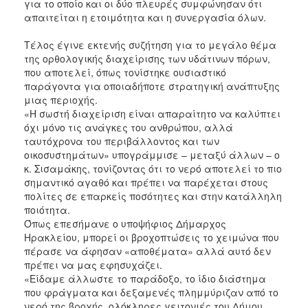
για το οποίο και οι δύο πλευρές συμφώνησαν ότι
απαιτείται η ετοιμότητα και η συνεργασία όλων.
Τέλος έγινε εκτενής συζήτηση για το μεγάλο θέμα
της ορθολογικής διαχείρισης των υδάτινων πόρων,
που αποτελεί, όπως τονίστηκε ουσιαστικό
παράγοντα για οποιαδήποτε στρατηγική ανάπτυξης
μιας περιοχής.
«Η σωστή διαχείριση είναι απαραίτητο να καλύπτει
όχι μόνο τις ανάγκες του ανθρώπου, αλλά
ταυτόχρονα του περιβάλλοντος και των
οικοσυστημάτων» υπογράμμισε – μεταξύ άλλων – ο
κ. Σισαμάκης, τονίζοντας ότι το νερό αποτελεί το πιο
σημαντικό αγαθό και πρέπει να παρέχεται στους
πολίτες σε επαρκείς ποσότητες και στην κατάλληλη
ποιότητα.
Όπως επεσήμανε ο υποψήφιος Δήμαρχος
Ηρακλείου, μπορεί οι βροχοπτώσεις το χειμώνα που
πέρασε να άφησαν «αποθέματα» αλλά αυτό δεν
πρέπει να μας εφησυχάζει.
«Είδαμε άλλωστε το παράδοξο, το ίδιο διάστημα
που φράγματα και δεξαμενές πλημμύριζαν από το
νερό της βροχής, ολόκληρες γειτονιές του Δήμου