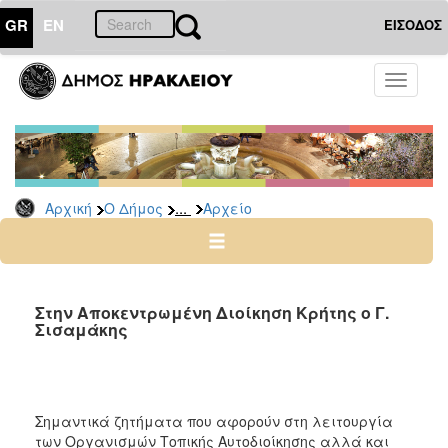
GR
EN
ΕΙΣΟΔΟΣ
Ο
Toggle
ΔΗΜΟΣ
navigati
Δημοτικές
Παρατάξεις
Αρχείο
...
Αρχική
Ο Δήμος
Αρχείο
Ο
ΤΟΠΟΣ
ΜΑΣ
Στην Αποκεντρωμένη Διοίκηση Κρήτης ο Γ.
Σισαμάκης
ΠΟΛΙΤΙΣΜΟΣ
ΑΝΘΕΚΤΙΚΗ
ΠΟΛΗ
Σημαντικά ζητήματα που αφορούν στη λειτουργία
των Οργανισμών Τοπικής Αυτοδιοίκησης αλλά και