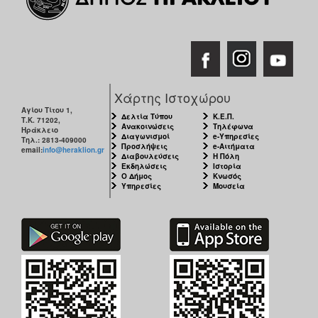
Χάρτης Ιστοχώρου
Αγίου Τίτου 1,
Δελτία Τύπου
Κ.Ε.Π.
Τ.Κ. 71202,
Ανακοινώσεις
Τηλέφωνα
Ηράκλειο
Διαγωνισμοί
e-Υπηρεσίες
Τηλ.: 2813-409000
Προσλήψεις
e-Αιτήματα
email:
info@heraklion.gr
Διαβουλεύσεις
Η Πόλη
Εκδηλώσεις
Ιστορία
Ο Δήμος
Κνωσός
Υπηρεσίες
Μουσεία