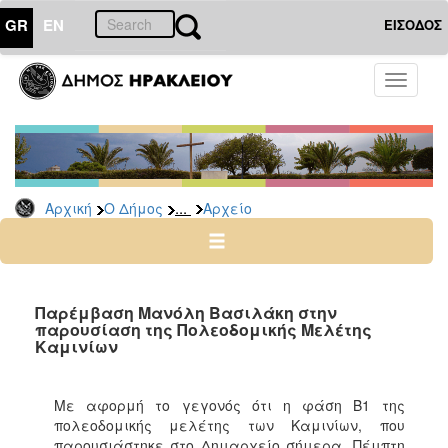
GR
EN
ΕΙΣΟΔΟΣ
Ο
Toggle
ΔΗΜΟΣ
navigati
Δημοτικές
Παρατάξεις
Αρχείο
...
Αρχική
Ο Δήμος
Αρχείο
Ο
ΤΟΠΟΣ
ΜΑΣ
Παρέμβαση Μανόλη Βασιλάκη στην
παρουσίαση της Πολεοδομικής Μελέτης
Καμινίων
ΠΟΛΙΤΙΣΜΟΣ
ΑΝΘΕΚΤΙΚΗ
Με αφορμή το γεγονός ότι η φάση Β1 της
ΠΟΛΗ
πολεοδομικής μελέτης των Καμινίων, που
παρουσιάστηκε στο Δημαρχείο σήμερα, Πέμπτη