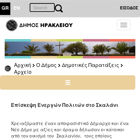
GR
EN
ΕΙΣΟΔΟΣ
Ο
Toggle
ΔΗΜΟΣ
navigati
Δημοτικές
Παρατάξεις
Αρχείο
Αρχική
Ο Δήμος
Δημοτικές Παρατάξεις
Αρχείο
Ο
ΤΟΠΟΣ
ΜΑΣ
Επίσκεψη Ενεργών Πολιτών στο Σκαλάνι
ΠΟΛΙΤΙΣΜΟΣ
Χρειαζόμαστε έναν αποφασιστικό Δήμαρχο και ένα
ΑΝΘΕΚΤΙΚΗ
ΠΟΛΗ
Νέο Δήμο με αξίες και όραμα δήλωσαν οι κάτοικοι
από τον οικισμό του Σκαλανίου, τους οποίους