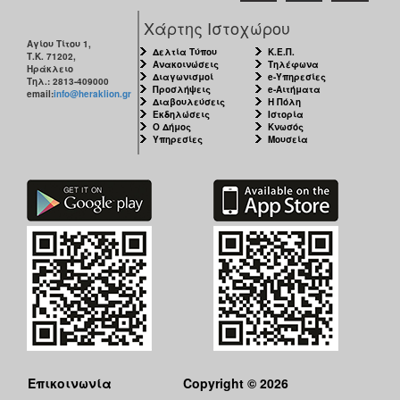
Χάρτης Ιστοχώρου
Αγίου Τίτου 1,
Δελτία Τύπου
Κ.Ε.Π.
Τ.Κ. 71202,
Ανακοινώσεις
Τηλέφωνα
Ηράκλειο
Διαγωνισμοί
e-Υπηρεσίες
Τηλ.: 2813-409000
Προσλήψεις
e-Αιτήματα
email:
info@heraklion.gr
Διαβουλεύσεις
Η Πόλη
Εκδηλώσεις
Ιστορία
Ο Δήμος
Κνωσός
Υπηρεσίες
Μουσεία
Επικοινωνία
Copyright © 2026