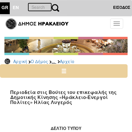
GR
EN
ΕΙΣΟΔΟΣ
Ο
Toggle
ΔΗΜΟΣ
navigati
Δημοτικές
Παρατάξεις
Αρχείο
...
Αρχική
Ο Δήμος
Αρχείο
Ο
ΤΟΠΟΣ
ΜΑΣ
Περιοδεία στις Βούτες του επικεφαλής της
Δημοτικής Κίνησης «Ηράκλειο-Ενεργοί
Πολίτες» Ηλίας Λυγερός
ΠΟΛΙΤΙΣΜΟΣ
ΑΝΘΕΚΤΙΚΗ
ΠΟΛΗ
ΔΕΛΤΙΟ ΤΥΠΟΥ