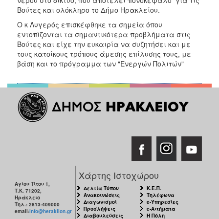
Βούτες και ολόκληρο το Δήμο Ηρακλείου.
Ο κ Λυγερός επισκέφθηκε τα σημεία όπου
εντοπίζονται τα σημαντικότερα προβλήματα στις
Βούτες και είχε την ευκαιρία να συζητήσει και με
τους κατοίκους τρόπους άμεσης επίλυσης τους, με
βάση και το πρόγραμμα των "Ενεργών Πολιτών"
Χάρτης Ιστοχώρου
Αγίου Τίτου 1,
Δελτία Τύπου
Κ.Ε.Π.
Τ.Κ. 71202,
Ανακοινώσεις
Τηλέφωνα
Ηράκλειο
Διαγωνισμοί
e-Υπηρεσίες
Τηλ.: 2813-409000
Προσλήψεις
e-Αιτήματα
email:
info@heraklion.gr
Διαβουλεύσεις
Η Πόλη