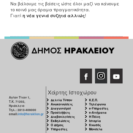
Να βάλουμε τις βάσεις ώστε όλοι μαζί να κάνουμε
το κοινό μας όραμα πραγματικότητα.
Γιατί
η νέα γενιά συζητά αλλιώς
!
Χάρτης Ιστοχώρου
Αγίου Τίτου 1,
Δελτία Τύπου
Κ.Ε.Π.
Τ.Κ. 71202,
Ανακοινώσεις
Τηλέφωνα
Ηράκλειο
Διαγωνισμοί
e-Υπηρεσίες
Τηλ.: 2813-409000
Προσλήψεις
e-Αιτήματα
email:
info@heraklion.gr
Διαβουλεύσεις
Η Πόλη
Εκδηλώσεις
Ιστορία
Ο Δήμος
Κνωσός
Υπηρεσίες
Μουσεία