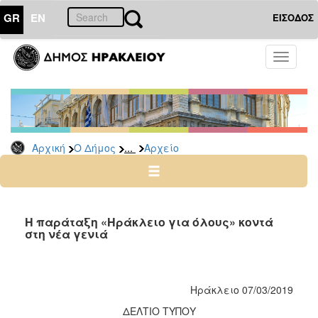
GR
EN
ΕΙΣΟΔΟΣ
Ο
Toggle
ΔΗΜΟΣ
navigati
Δημοτικές
Παρατάξεις
Αρχείο
...
Αρχική
Ο Δήμος
Αρχείο
Ο
ΤΟΠΟΣ
ΜΑΣ
Η παράταξη «Ηράκλειο για όλους» κοντά
στη νέα γενιά
ΠΟΛΙΤΙΣΜΟΣ
ΑΝΘΕΚΤΙΚΗ
Ηράκλειο 07/03/2019
ΠΟΛΗ
ΔΕΛΤΙΟ ΤΥΠΟΥ