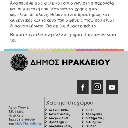
Αγαπημένε μας φίλε και συναγωνιστή η παρουσία
και συμμετοχή σου ήταν πάντα χρήσιμη και
ωφέλιμη σε όλους. Ήσουν πάντα δραστήριος και
αυθεντικός και το κενό που αφήνεις πίσω σου είναι
δυσαναπλήρωτο. Θα σε θυμόμαστε πάντα.
Θερμά και ειλικρινή συλλυπητήρια στην οικογένεια
του.
Χάρτης Ιστοχώρου
Αγίου Τίτου 1,
Δελτία Τύπου
Κ.Ε.Π.
Τ.Κ. 71202,
Ανακοινώσεις
Τηλέφωνα
Ηράκλειο
Διαγωνισμοί
e-Υπηρεσίες
Τηλ.: 2813-409000
Προσλήψεις
e-Αιτήματα
email:
info@heraklion.gr
Διαβουλεύσεις
Η Πόλη