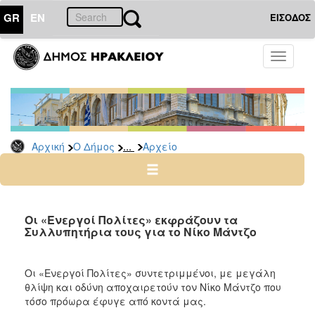
GR
EN
ΕΙΣΟΔΟΣ
Ο
Toggle
ΔΗΜΟΣ
navigati
Δημοτικές
Παρατάξεις
Αρχείο
...
Αρχική
Ο Δήμος
Αρχείο
Ο
ΤΟΠΟΣ
ΜΑΣ
Οι «Ενεργοί Πολίτες» εκφράζουν τα
Συλλυπητήρια τους για το Νίκο Μάντζο
ΠΟΛΙΤΙΣΜΟΣ
Οι «Ενεργοί Πολίτες» συντετριμμένοι, με μεγάλη
ΑΝΘΕΚΤΙΚΗ
θλίψη και οδύνη αποχαιρετούν τον Νίκο Μάντζο που
ΠΟΛΗ
τόσο πρόωρα έφυγε από κοντά μας.