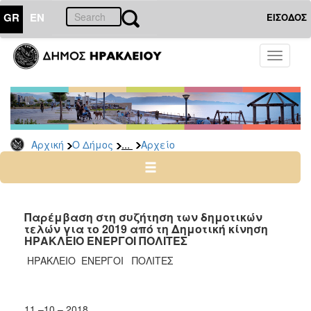
GR
EN
ΕΙΣΟΔΟΣ
Ο
Toggle
ΔΗΜΟΣ
navigati
Δημοτικές
Παρατάξεις
Αρχείο
...
Αρχική
Ο Δήμος
Αρχείο
Ο
ΤΟΠΟΣ
ΜΑΣ
Παρέμβαση στη συζήτηση των δημοτικών
τελών για το 2019 από τη Δημοτική κίνηση
ΗΡΑΚΛΕΙΟ ΕΝΕΡΓΟΙ ΠΟΛΙΤΕΣ
ΠΟΛΙΤΙΣΜΟΣ
ΗΡΑΚΛΕΙΟ ΕΝΕΡΓΟΙ ΠΟΛΙΤΕΣ
ΑΝΘΕΚΤΙΚΗ
ΠΟΛΗ
ΗΡΑΚΛ
11 –10 – 2018