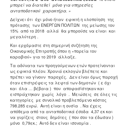
μπορεί να διατεθεί μόνο για υπηρεσίες
ανταποδοτικού χαρακτήρα. »
Δείχνει ότι όχι μόνο ήταν εφικτή η υλοποίηση της
πρότασης των ΕΝΕΡΓΩΝ ΠΟΛΙΤΩΝ της μείωσης του
15% από το 2018 αλλά θα μπορούσε να είναι και
μεγαλύτερη .
Και ερχόμαστε στη σημερινή συζήτηση της
Οικονομικής Επιτροπής όπου η «πορεία του
καραβιού» για το 2019 άλλαξε.
Τα αδύνατα των προηγούμενων ετών προτείνονται
ως εφικτά πλέον. Χρονιά εκλογών βλέπετε και
πρέπει να γίνουν παροχές. Δεν είναι όμως παροχή
όταν επιστρέφεις τα λεφτά των δημοτών ( ε όχι
και όλα … βέβαια ) που αποφασίστηκαν και
εισπράχτηκαν χωρίς λόγο . Μειώσεις σε όλες τις
κατηγορίες με συνολικό προβλεπόμενο κόστος
798.285 ευρώ. Αυτή είναι η ουσία . Να έχεις
απόθεμα από τα ανταποδοτικά έσοδα 4,37 εκ και
να γυρίζεις στους δημότες ( που σου τα έδωσαν )
μόνο 0,79εκ.; Αυτό δεν είναι ισονομία .