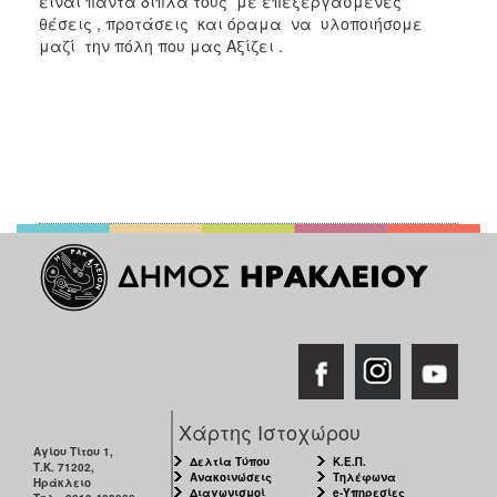
είναι πάντα δίπλα τους με επεξεργασμένες
θέσεις , προτάσεις και όραμα να υλοποιήσομε
μαζί την πόλη που μας Αξίζει .
Χάρτης Ιστοχώρου
Αγίου Τίτου 1,
Δελτία Τύπου
Κ.Ε.Π.
Τ.Κ. 71202,
Ανακοινώσεις
Τηλέφωνα
Ηράκλειο
Διαγωνισμοί
e-Υπηρεσίες