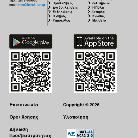
Τηλ.: 2813-409000
Προσλήψεις
e-Αιτήματα
email:
info@heraklion.gr
Διαβουλεύσεις
Η Πόλη
Εκδηλώσεις
Ιστορία
Ο Δήμος
Κνωσός
Υπηρεσίες
Μουσεία
Επικοινωνία
Copyright © 2026
Όροι Χρήσης
Υλοποίηση
Δήλωση
Προσβασιμότητας