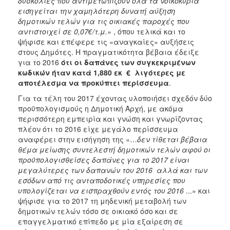
δυσκολίες που αντιμετωπίζουν όλα τα νοικοκυριά
εισηγείται την χαμηλότερη δυνατή αύξηση
δημοτικών τελών για τις οικιακές παροχές που
αντιστοιχεί σε 0,07€/τ.μ.»
, όπου τελικά και το
ψήφισε και επέφερε τις «αναγκαίες» αυξήσεις
στους Δημότες. Η πραγματικότητα βέβαια έδειξε
για το 2016
ότι οι δαπάνες των συγκεκριμένων
κωδικών ήταν κατά 1,880 εκ € λιγότερες με
αποτέλεσμα να προκύπτει περίσσευμα
.
Για τα τέλη του 2017 έχοντας υλοποιήσει σχεδόν δύο
προϋπολογισμούς η Δημοτική Αρχή, με ακόμα
περισσότερη εμπειρία και γνώση και γνωρίζοντας
πλέον ότι το 2016 είχε μεγάλο περίσσευμα
αναφέρει στην εισήγηση της «…
δεν τίθεται βέβαια
θέμα μείωσης συντελεστή δημοτικών τελών αφού οι
προϋπολογισθείσες δαπάνες για το 2017 είναι
μεγαλύτερες των δαπανών του 2016 αλλά και των
εσόδων από τις ανταποδοτικές υπηρεσίες που
υπολογίζεται να εισπραχθούν εντός του 2016
...» και
ψήφισε για το 2017 τη μηδενική μεταβολή των
δημοτικών τελών τόσο σε οικιακό όσο και σε
επαγγελματικό επίπεδο με μία εξαίρεση σε