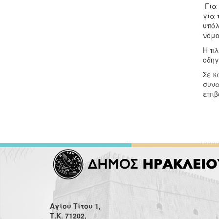
Για 
για
υπόλ
νόμος
Η πλ
οδηγ
Σε κ
συνα
επι
Αγίου Τίτου 1,
Τ.Κ. 71202,