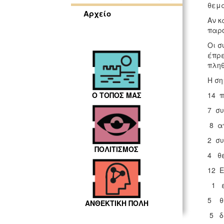
θεμά
Αρχείο
Αν κ
παρο
Οι σ
έπρε
πληθ
Η ση
Ο ΤΟΠΟΣ ΜΑΣ
14 π
7 συ
8 αν
2 συ
ΠΟΛΙΤΙΣΜΟΣ
4 θέ
12 Ε
1 έγ
5 θέ
ΑΝΘΕΚΤΙΚΗ ΠΟΛΗ
5 δι