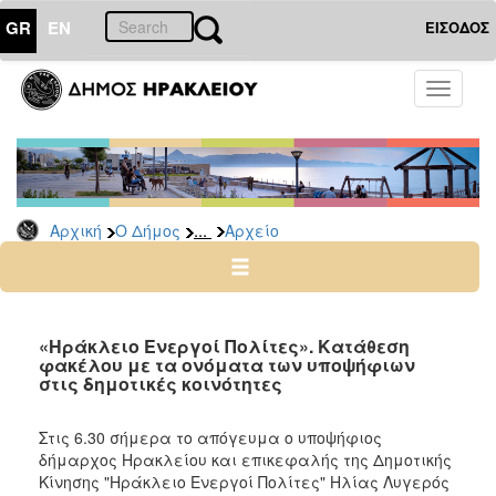
GR
EN
ΕΙΣΟΔΟΣ
Ο
Toggle
ΔΗΜΟΣ
navigati
Δημοτικές
Παρατάξεις
Αρχείο
...
Αρχική
Ο Δήμος
Αρχείο
Ο
ΤΟΠΟΣ
ΜΑΣ
«Ηράκλειο Ενεργοί Πολίτες». Κατάθεση
φακέλου με τα ονόματα των υποψήφιων
στις δημοτικές κοινότητες
ΠΟΛΙΤΙΣΜΟΣ
Στις 6.30 σήμερα το απόγευμα ο υποψήφιος
ΑΝΘΕΚΤΙΚΗ
ΠΟΛΗ
δήμαρχος Ηρακλείου και επικεφαλής της Δημοτικής
Κίνησης "Ηράκλειο Ενεργοί Πολίτες" Ηλίας Λυγερός