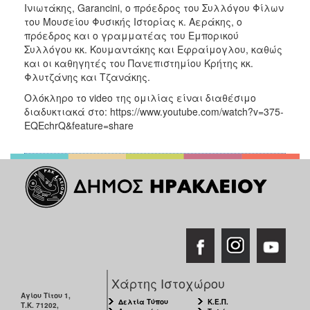
Ινιωτάκης, Garancini, ο πρόεδρος του Συλλόγου Φίλων
του Μουσείου Φυσικής Ιστορίας κ. Αεράκης, ο
πρόεδρος και ο γραμματέας του Εμπορικού
Συλλόγου κκ. Κουμαντάκης και Εφραίμογλου, καθώς
και οι καθηγητές του Πανεπιστημίου Κρήτης κκ.
Φλυτζάνης και Τζανάκης.
Ολόκληρο το video της ομιλίας είναι διαθέσιμο
διαδυκτιακά στο: https://www.youtube.com/watch?v=375-
EQEchrQ&feature=share
Χάρτης Ιστοχώρου
Αγίου Τίτου 1,
Δελτία Τύπου
Κ.Ε.Π.
Τ.Κ. 71202,