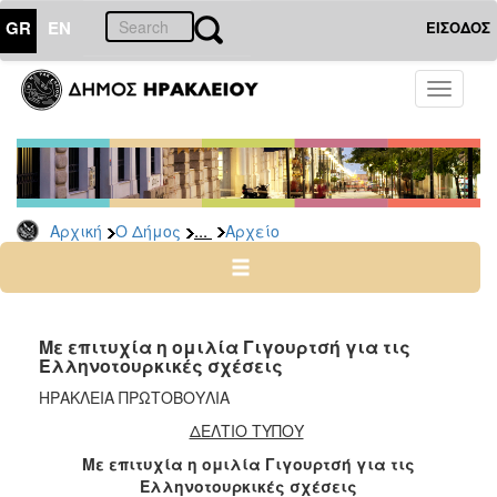
GR
EN
ΕΙΣΟΔΟΣ
Ο
Toggle
ΔΗΜΟΣ
navigati
Δημοτικές
Παρατάξεις
Αρχείο
...
Αρχική
Ο Δήμος
Αρχείο
Ο
ΤΟΠΟΣ
ΜΑΣ
Με επιτυχία η ομιλία Γιγουρτσή για τις
Ελληνοτουρκικές σχέσεις
ΠΟΛΙΤΙΣΜΟΣ
ΗΡΑΚΛΕΙΑ ΠΡΩΤΟΒΟΥΛΙΑ
ΔΕΛΤΙΟ ΤΥΠΟΥ
ΑΝΘΕΚΤΙΚΗ
ΠΟΛΗ
Με επιτυχία η ομιλία Γιγουρτσή για τις
Ελληνοτουρκικές σχέσεις