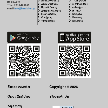
Ανακοινώσεις
Τηλέφωνα
Ηράκλειο
Διαγωνισμοί
e-Υπηρεσίες
Τηλ.: 2813-409000
Προσλήψεις
e-Αιτήματα
email:
info@heraklion.gr
Διαβουλεύσεις
Η Πόλη
Εκδηλώσεις
Ιστορία
Ο Δήμος
Κνωσός
Υπηρεσίες
Μουσεία
Επικοινωνία
Copyright © 2026
Όροι Χρήσης
Υλοποίηση
Δήλωση