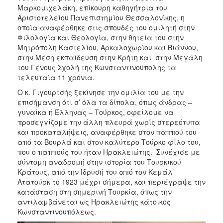
Μαρκομιχελάκη, επίκουρη καθηγήτρια του
Αριστοτελείου Πανεπιστημίου Θεσσαλονίκης, η
οποία αναφέρθηκε στις σπουδές του ομιλητή στην
Φιλολογία και Θεολογία, στην θητεία του στην
Μητρόπολη Καστελίου, Αρκαλοχωρίου και Βιάννου,
στην Μέση εκπαίδευση στην Κρήτη και στην Μεγάλη
του Γένους Σχολή της Κωνσταντινούπολης τα
τελευταία 11 χρόνια.
Ο κ. Γιγουρτσής ξεκίνησε την ομιλία του με την
επισήμανση ότι σ’ όλα τα δίπολα, όπως άνδρας –
γυναίκα ή Έλληνας – Τούρκος, οφείλομε να
προσεγγίζομε την άλλη πλευρά χωρίς στερεότυπα
και προκαταλήψεις, αναφέρθηκε στον παππού του
από τα Βουρλά και στον καλύτερο Τούρκο φίλο του,
που ο παππούς του ήταν Ηρακλειώτης. Συνέχισε με
σύντομη αναδρομή στην ιστορία του Τουρκικού
Κράτους, από την Ίδρυσή του από τον Κεμάλ
Ατατούρκ το 1923 μέχρι σήμερα, και περιέγραψε την
κατάσταση στη σημερινή Τουρκία, όπως την
αντιλαμβάνεται ως Ηρακλειώτης κάτοικος
Κωνσταντινουπόλεως.