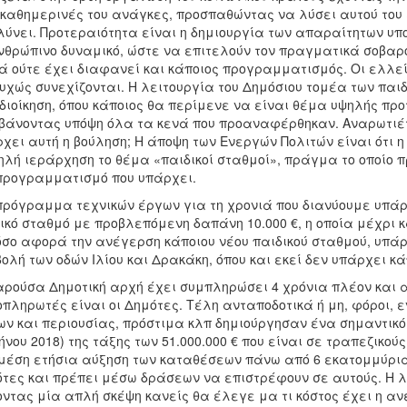
 καθημερινές του ανάγκες, προσπαθώντας να λύσει αυτού του
ύνει. Προτεραιότητα είναι η δημιουργία των απαραίτητων υπ
νθρώπινο δυναμικό, ώστε να επιτελούν τον πραγματικά σοβαρό
 ούτε έχει διαφανεί και κάποιος προγραμματισμός. Οι ελλεί
υχώς συνεχίζονται. Η λειτουργία του Δημόσιου τομέα των παιδ
διοίκηση, όπου κάποιος θα περίμενε να είναι θέμα υψηλής προ
άνοντας υπόψη όλα τα κενά που προαναφέρθηκαν. Αναρωτιέτ
χει αυτή η βούληση; Η άποψη των Ενεργών Πολιτών είναι ότι 
λή ιεράρχηση το θέμα «παιδικοί σταθμοί», πράγμα το οποίο π
προγραμματισμό που υπάρχει.
πρόγραμμα τεχνικών έργων για τη χρονιά που διανύουμε υπά
ικό σταθμό με προβλεπόμενη δαπάνη 10.000 €, η οποία μέχρι κ
όσο αφορά την ανέγερση κάποιου νέου παιδικού σταθμού, υπάρ
ολή των οδών Ιλίου και Δρακάκη, όπου και εκεί δεν υπάρχει 
ρούσα Δημοτική αρχή έχει συμπληρώσει 4 χρόνια πλέον και αυ
πληρωτές είναι οι Δημότες. Τέλη ανταποδοτικά ή μη, φόροι, 
ν και περιουσίας, πρόστιμα κλπ δημιούργησαν ένα σημαντικ
ήνου 2018) της τάξης των 51.000.000 € που είναι σε τραπεζικ
μέση ετήσια αύξηση των καταθέσεων πάνω από 6 εκατομμύρι
τες και πρέπει μέσω δράσεων να επιστρέφουν σε αυτούς. Η λ
ντας μία απλή σκέψη κανείς θα έλεγε μα τι κόστος έχει η αν