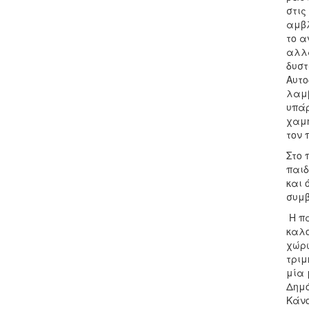
στις
αμβλ
το α
αλλά
δυστ
Αυτο
λαμβ
υπάρ
χαμη
τον 
Στο 
παιδ
και 
συμβ
Η πα
καλο
χώρω
τριμ
μία 
Δημό
Κάνο