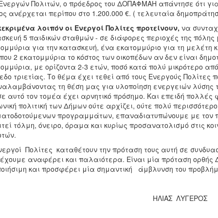
Ενεργών Πολιτών, ο πρόεδρος του ΔΟΠΑΦΜΑΗ απάντησε ότι για
ος ανέρχεται περίπου στο 1.200.000 €. ( τελευταία δημοπράτηση
εκριμένα λοιπόν οι Ενεργοί Πολίτες προτείνουν,
να συνταχ
σκευή 5 παιδικών σταθμών - σε διάφορες περιοχές της πόλης 
ομμύρια για την κατασκευή, ένα εκατομμύριο για τη μελέτη κ
που 2 εκατομμύρια το κόστος των οικοπέδων αν δεν είναι δημο
ομμύρια, με ορίζοντα 2-3 ετών, ποσό κατά πολύ μικρότερο απ
εδο τριετίας. Το θέμα έχει τεθεί από τους Ενεργούς Πολίτες 
αλαμβάνοντας τη θέση μας για υλοποίηση ενεργειών λύσης τ
σε αυτό τον τομέα έχει αρνητικό πρόσημο. Και επειδή πολλές 
ωνική πολιτική των Δήμων ούτε αρχίζει, ούτε πολύ περισσότερο
ατοδοτούμενων προγραμμάτων, επαναδιατυπώνουμε με τον πλ
τεί τόλμη, όνειρο, όραμα και κυρίως προσανατολισμό στις κο
τών.
νεργοί Πολίτες καταθέτουν την πρόταση τους αυτή σε συνδυα
έχουμε αναφέρει και παλαιότερα. Είναι μία πρόταση ορθής Δ
οιήσιμη και προσφέρει μία σημαντική άμβλυνση του προβλήμ
ΗΛΙΑΣ ΛΥΓΕΡΟΣ