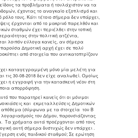
 είδους τα προβλήματα ή τουλάχιστον να τα
οδομών, έχοντας το αναγκαίο εξοπλισμό και
 ρόλο τους. Κάτι τέτοιο σήμερα δεν υπάρχει,
ψεις έρχονται από το μακρινό παρελθόν και
ικών σταθμών έχει περιέλθει στην τοπική
τεραιότητας στην πολιτική ατζέντα,
αι λοιπόν εύλογα κανείς, αν σήμερα
η παρούσα Δημοτική αρχή έχει σε πολύ
ροκύπτει από στοιχεία που αντικατοπτρίζουν
ρχει καταγεγραμμένη μόνο μία μελέτη για
αι τις 30-08-2018 δεν είχε αναλωθεί. Ομοίως
χει η εγγραφή για την κατασκευή νέου στη
κάποια απορρόφηση.
τό που παρατηρεί κανείς ότι οι μόνιμοι
ενοικιάσεις και εκμεταλλεύσεις Δημοτικών
ό απόθεμα (σύμφωνα με τα στοιχεία του Β
ούς λογαριασμούς του Δήμου, παρουσιάζοντας
α. Τα χρήματα αυτά προέρχονται από τους
ογική αυτή σήμερα δυστυχώς δεν υπάρχει .
έγερση ενός παιδικού σταθμού; Σε ερώτηση