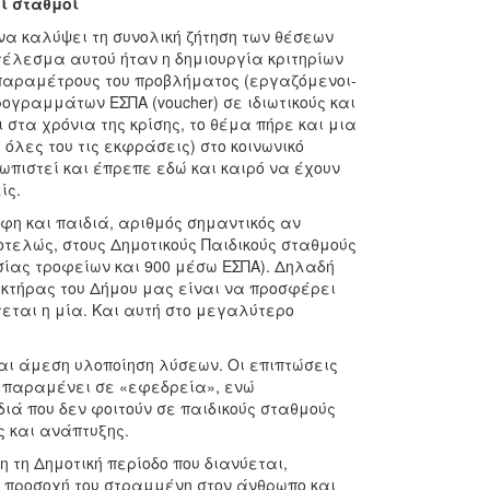
ί σταθμοί
να καλύψει τη συνολική ζήτηση των θέσεων
τέλεσμα αυτού ήταν η δημιουργία κριτηρίων
 παραμέτρους του προβλήματος (εργαζόμενοι-
ογραμμάτων ΕΣΠΑ (voucher) σε ιδιωτικούς και
στα χρόνια της κρίσης, το θέμα πήρε και μια
όλες του τις εκφράσεις) στο κοινωνικό
πιστεί και έπρεπε εδώ και καιρό να έχουν
ίς.
η και παιδιά, αριθμός σημαντικός αν
τελώς, στους Δημοτικούς Παιδικούς σταθμούς
σίας τροφείων και 900 μέσω ΕΣΠΑ). Δηλαδή
ρακτήρας του Δήμου μας είναι να προσφέρει
τεται η μία. Και αυτή στο μεγαλύτερο
αι άμεση υλοποίηση λύσεων. Οι επιπτώσεις
ό παραμένει σε «εφεδρεία», ενώ
διά που δεν φοιτούν σε παιδικούς σταθμούς
ς και ανάπτυξης.
η τη Δημοτική περίοδο που διανύεται,
ν προσοχή του στραμμένη στον άνθρωπο και