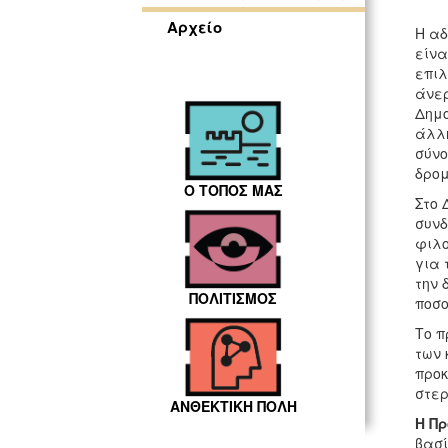
Αρχείο
H αδ
είνα
επιλ
άνερ
Δημο
άλλη
σύνο
δρομ
Ο ΤΟΠΟΣ ΜΑΣ
Στο 
συνδ
φιλο
για 
την 
ΠΟΛΙΤΙΣΜΟΣ
ποσο
Το π
των 
προκ
στερ
ΑΝΘΕΚΤΙΚΗ ΠΟΛΗ
Η Π
βασί