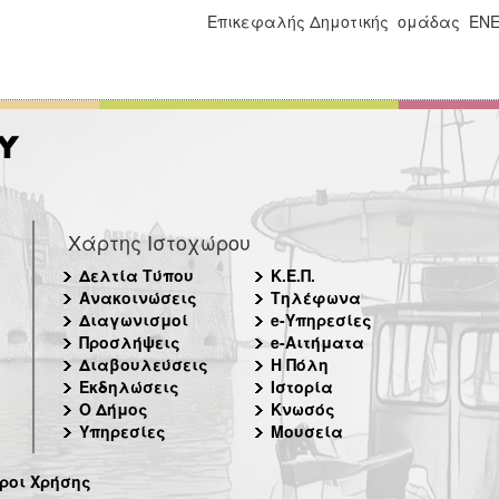
Επικεφαλής Δημοτικής ομάδας ΕΝ
Χάρτης Ιστοχώρου
Δελτία Τύπου
Κ.Ε.Π.
Ανακοινώσεις
Τηλέφωνα
Διαγωνισμοί
e-Υπηρεσίες
Προσλήψεις
e-Αιτήματα
Διαβουλεύσεις
Η Πόλη
Εκδηλώσεις
Ιστορία
Ο Δήμος
Κνωσός
Υπηρεσίες
Μουσεία
ροι Χρήσης