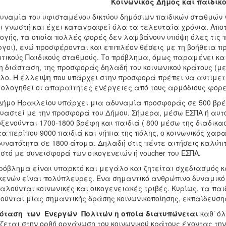
Κοινωνικός Δήμος και παιδικο
υναμία του υφισταμένου δικτύου δημόσιων παιδικών σταθμών 
ι γνωστή και έχει καταγραφεί όλα τα τελευταία χρόνια. Απο
ογής, τα οποία πολλές φορές δεν λαμβάνουν υπόψη όλες τις
γοι), ενώ προσφέρονται και επιπλέον θέσεις με τη βοήθεια πρ
τικούς Παιδικούς σταθμούς. Το πρόβλημα, όμως παραμένει και 
 διάσταση, της προσφοράς δηλαδή του κοινωνικού κράτους (με 
λο. Η έλλειψη που υπάρχει στην προσφορά πρέπει να αντιμετω
ολογηθεί οι απαραίτητες ενέργειες από τους αρμόδιους φορε
Δήμο Ηρακλείου υπάρχει μια αδυναμία προσφοράς σε 500 βρέφ
υαστεί με την προσφορά του Δήμου. Σήμερα, μέσω ΕΣΠΑ ή αυτο
ξενούνται 1700-1800 βρέφη και παιδιά ( 800 μέσω της διαδικα
τα περίπου 9000 παιδιά και νήπια της πόλης, ο κοινωνικός χα
δυνατότητα σε 1800 άτομα. Δηλαδή στις πέντε αιτήσεις καλύπ
στό με συνεισφορά των οικογενειών ή voucher του ΕΣΠΑ.
ρόβλημα είναι υπαρκτό και μεγάλο και ζητείται σχεδιασμός κ
κενών είναι πολύπλευρες. Ένα σημαντικό ανθρώπινο δυναμικ
αλούνται κοινωνικές και οικογενειακές τριβές. Κυρίως, τα παι
ούνται μίας σημαντικής δράσης κοινωνικοποίησης, εκπαίδευση
ρόταση των Ενεργών Πολιτών η οποία διατυπώνεται
καθ’ όλ
ζεται στην ορθή οργάνωση του κοινωνικού κράτους έχοντας τη