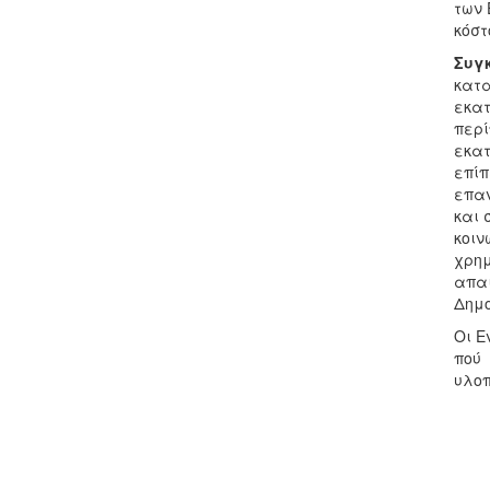
των 
κόστ
Συγκ
κατα
εκατ
περί
εκατ
επίπ
επαν
και 
κοιν
χρημ
απαι
Δημο
Οι Ε
πού 
υλοπ