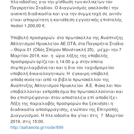
πλειοδοσίας για την μίσθωση των κυλικείων του
Παγκρητίου Σταδίου. Ο διαγωνισμός ακολουθεί την
ανοικτή διαδικασία και για την συμμετοχή σε αυτόν
είναι απαραίτητη η κατάθεση εγγυητικής επιστολής
ποσού 1.200,00 €.
Υποβολή προσφορών στο πρωτόκολλο της Ανάπτυξης
Αθλητισμού Ηρακλείου ΑΕ ΟΤΑ, στο Παγκρήτιο Στάδιο
– Θύρα 01 (Οδός Σπύρου Μουστακλή 25), μέχρι την 7
Μαρτίου 2019, και η ώρα λήξης της υποβολής
προσφορών ορίζεται η 14:00 μ.μ στην οποία
συμπεριλαμβάνεται και η δια του ταχυδρομείου
υποβολή δικαιολογητικών. Η έγκαιρη υποβολή
αποδεικνύεται από το βιβλίο πρωτοκόλλου της
Ανάπτυξης Αθλητισμού Ηρακλείου Α.Ε. Φάκελοι που
υποβάλλονται εκπρόθεσμα θα πρωτοκολλούνται και
θα επιστρέφονται στον αποστολέα επί αποδείξει.
Λήξη της παραλαβής προσφορών θα ξεκινήσει η
διαδικασία αποσφράγισης, ενώπιον της Επιτροπής
Διαγωνισμού. Η πλειοδοσία θα γίνει στις 7 Μαρτίου
2019, στις 15:00.
http://aahaeota.gr/node/899