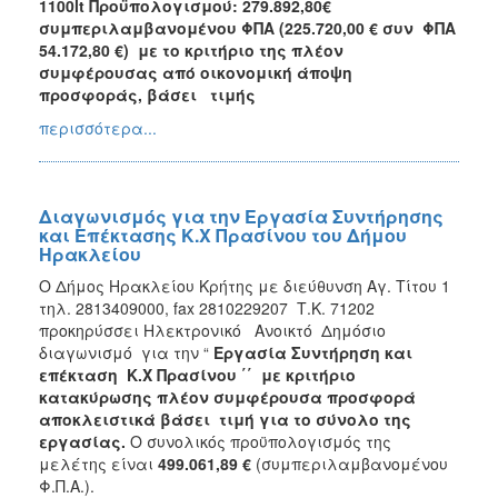
1100lt Προϋπολογισμού: 279.892,80€
συμπεριλαμβανομένου ΦΠΑ (225.720,00 € συν ΦΠΑ
54.172,80 €) με το κριτήριο της πλέον
συμφέρουσας από οικονομική άποψη
προσφοράς, βάσει τιμής
περισσότερα...
Διαγωνισμός για την Εργασία Συντήρησης
και Επέκτασης Κ.Χ Πρασίνου του Δήμου
Ηρακλείου
Ο Δήμος Ηρακλείου Κρήτης με διεύθυνση Αγ. Τίτου 1
τηλ. 2813409000, fax 2810229207 Τ.Κ. 71202
προκηρύσσει Ηλεκτρονικό Ανοικτό Δημόσιο
διαγωνισμό για την “
Εργασία Συντήρηση και
επέκταση Κ.Χ Πρασίνου ΄΄
με κριτήριο
κατακύρωσης πλέον συμφέρουσα προσφορά
αποκλειστικά βάσει τιμή για το σύνολο της
εργασίας.
Ο συνολικός προϋπολογισμός της
μελέτης είναι
499.061,89
€
(συμπεριλαμβανομένου
Φ.Π.Α.).