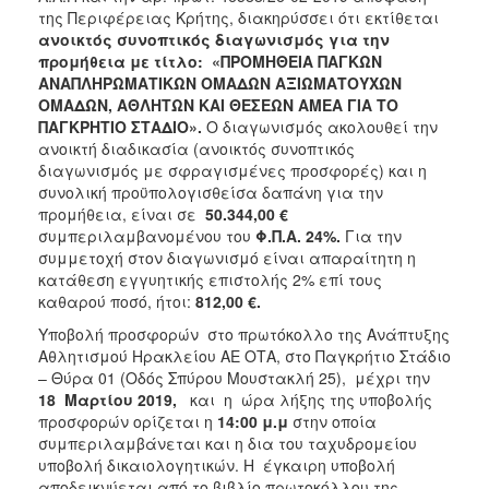
της Περιφέρειας Κρήτης, διακηρύσσει ότι εκτίθεται
ανοικτός συνοπτικός διαγωνισμός για την
προμήθεια με τίτλο: «ΠΡΟΜΗΘΕΙΑ ΠΑΓΚΩΝ
ΑΝΑΠΛΗΡΩΜΑΤΙΚΩΝ ΟΜΑΔΩΝ ΑΞΙΩΜΑΤΟΥΧΩΝ
ΟΜΑΔΩΝ, ΑΘΛΗΤΩΝ ΚΑΙ ΘΕΣΕΩΝ ΑΜΕΑ ΓΙΑ ΤΟ
ΠΑΓΚΡΗΤΙΟ ΣΤΑΔΙΟ».
Ο διαγωνισμός ακολουθεί την
ανοικτή διαδικασία (ανοικτός συνοπτικός
διαγωνισμός με σφραγισμένες προσφορές) και η
συνολική προϋπολογισθείσα δαπάνη για την
προμήθεια, είναι σε
50.344,00 €
συμπεριλαμβανομένου του
Φ.Π.Α. 24%.
Για την
συμμετοχή στον διαγωνισμό είναι απαραίτητη η
κατάθεση εγγυητικής επιστολής 2% επί τους
καθαρού ποσό, ήτοι:
812,00 €.
Υποβολή προσφορών στο πρωτόκολλο της Ανάπτυξης
Αθλητισμού Ηρακλείου ΑΕ ΟΤΑ, στο Παγκρήτιο Στάδιο
– Θύρα 01 (Οδός Σπύρου Μουστακλή 25), μέχρι την
18 Μαρτίου 2019,
και η ώρα λήξης της υποβολής
προσφορών ορίζεται η
14:00 μ.μ
στην οποία
συμπεριλαμβάνεται και η δια του ταχυδρομείου
υποβολή δικαιολογητικών. Η έγκαιρη υποβολή
αποδεικνύεται από το βιβλίο πρωτοκόλλου της