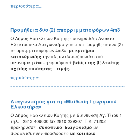
περισσότερα...
Προμήθεια δύο (2) απορριμματοφόρων 4m3
Ο Δήμος Ηρακλείου Κρήτης προκηρύσσει Ανοικτό
Ηλεκτρονικό Διαγωνισμό για την «Προμήθεια δυο (2)
απορριμματοφόρων 4m3»
με κριτήριο
κατακύρωσης
την
πλέον συμφέρουσα από
οικονομική άποψη προσφορά
βάσει της βέλτιστης
σχέσης ποιότητας – τιμής.
περισσότερα...
Διαγωνισμός για τη «Μίσθωση Γεωργικού
Ελκυστήρα»
Ο Δήμος Ηρακλείου Κρήτης με διεύθυνση Αγ. Τίτου 1
τηλ. 2813-409000 fax 2810-229207 Τ.Κ. 71202
προκηρύσσει
συνοπτικό διαγωνισμό
με
σφραγισμένες προσφορές
με κριτήριο