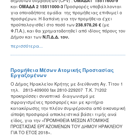
δημοσίων συμβάσεων (CPV) :
ΟΜΑΔΑ1
15511600-9
και
ΟΜΑΔΑ 2
15511000-3
Προσφορές υποβάλλονται
για οποιοδήποτε ομάδα της προμήθειας επιθυμεί ο
προσφέρων. Η δαπάνη για την προμήθεια έχει
προϋπολογισθεί στο ποσό των
238.978,26 €
(με
Φ.Π.Α.), και θα χρηματοδοτηθεί από ιδίους πόρους του
Δήμου και των
Ν.Π.Δ.Δ. του.
περισσότερα...
Προμήθεια Μέσων Ατομικής Προστασίας
Εργαζομένων
Ο Δήμος Ηρακλείου Κρήτης με διεύθυνση Αγ. Τίτου 1
τηλ. 2813-409000 fax 2810-229207 Τ.Κ. 71202
προκηρύσσει συνοπτικό διαγωνισμό με
σφραγισμένες προσφορές και με κριτήριο
κατακύρωσης την πλέον συμφέρουσα από οικονομική
άποψη προσφορά αποκλειστικά βάσει τιμής ανά
είδος, για την «ΠΡΟΜΗΘΕΙΑ ΜΕΣΩΝ ΑΤΟΜΙΚΗΣ
ΠΡΟΣΤΑΣΙΑΣ ΕΡΓΑΖΟΜΕΝΩΝ ΤΟΥ ΔΗΜΟΥ ΗΡΑΚΛΕΙΟΥ
ΓΙΑ ΤΟ ΕΤΟΣ 2018».