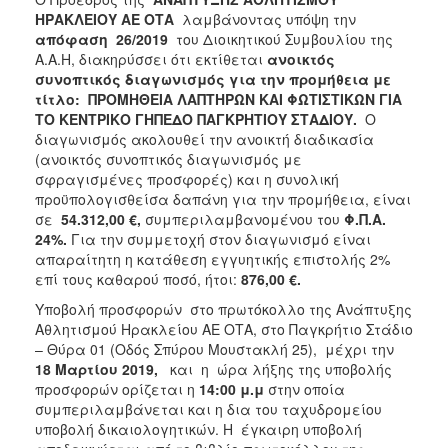
ΗΡΑΚΛΕΙΟΥ ΑΕ ΟΤΑ
λαμβάνοντας υπόψη την
απόφαση 26/2019
του Διοικητικού Συμβουλίου της
Α.Α.Η, διακηρύσσει ότι εκτίθεται
ανοικτός
συνοπτικός διαγωνισμός για την προμήθεια με
τίτλο:
ΠΡΟΜΗΘΕΙΑ ΛΑΠΤΗΡΩΝ ΚΑΙ ΦΩΤΙΣΤΙΚΩΝ ΓΙΑ
ΤΟ ΚΕΝΤΡΙΚΟ ΓΗΠΕΔΟ ΠΑΓΚΡΗΤΙΟΥ ΣΤΑΔΙΟΥ.
Ο
διαγωνισμός ακολουθεί την ανοικτή διαδικασία
(ανοικτός συνοπτικός διαγωνισμός με
σφραγισμένες προσφορές) και η συνολική
προϋπολογισθείσα δαπάνη για την προμήθεια, είναι
σε
54.312,00 €,
συμπεριλαμβανομένου του
Φ.Π.Α.
24%.
Για την συμμετοχή στον διαγωνισμό είναι
απαραίτητη η κατάθεση εγγυητικής επιστολής 2%
επί τους καθαρού ποσό, ήτοι:
876,00 €.
Υποβολή προσφορών στο πρωτόκολλο της Ανάπτυξης
Αθλητισμού Ηρακλείου ΑΕ ΟΤΑ, στο Παγκρήτιο Στάδιο
– Θύρα 01 (Οδός Σπύρου Μουστακλή 25), μέχρι την
18 Μαρτίου 2019,
και η ώρα λήξης της υποβολής
προσφορών ορίζεται η
14:00 μ.μ
στην οποία
συμπεριλαμβάνεται και η δια του ταχυδρομείου
υποβολή δικαιολογητικών. Η έγκαιρη υποβολή