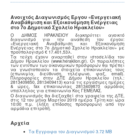
Ανοιχτός Διαγωνισμός Έργου «Ενεργειακή
Αναβάθμιση και Εξοικονόμηση Ενέργειας
στο 7ο Δημοτικό Σχολείο Ηρακλείου»
Ο ΔΗΜΟΣ ΗΡΑΚΛΕΙΟΥ διακηρύττει ανοικτό
διαγωνισμό για την ανάθεση του έργου:
«Ενεργειακή Αναβάθμιση και Εξοικονόμηση
Ενέργειας στο 7ο Δημοτικό Σχολείο Ηρακλείου» με
προϋπολογισμό € 17.401,53λ.
Τα τεύχη έχουν αναρτηθεί στην ιστοσελίδα του
Δήμου Ηρακλείου (www.heraklion.gr). Οι παραλήπτες
των εντύπων των οικονομικών προσφορών θα πρέπει
να γνωστοποιούν τα στοιχεία επικοινωνίας τους
(επωνυμία, διεύθυνση, τηλέφωνο, φαξ, email).
Πληροφορίες στην ΔΤΕ Δήμου Ηρακλείου (τηλ.:
2813409850, 2813409413) κατά τις εργάσιμες ημέρες
& ώρες, fax επικοινωνίας 2813409870 αρμόδιος
υπάλληλος για επικοινωνία Κος ΓΕΜΕΛΑΣ.
Ο διαγωνισμός θα διεξαχθεί στα γραφεία της ΔΤΕ,
στις 12 του μήνα Μαρτίου 2019 ημέρα Τρίτη και ώρα
10:00 π.μ. (λήξη επίδοσης προσφορών) από την
αρμόδια επιτροπή.
Αρχεία
Τα Έγγραφα του Διαγωνισμού 3.72 MB