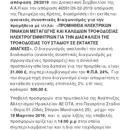
απόφαση 29/2019
του Διοικητικού Συμβουλίου της
2018
Α.Α.Η και την απόφαση 46591/26-02-2019 απόφαση
της Περιφέρειας Κρήτης, διακηρύσσει ότι εκτίθεται
2017
ανοικτός συνοπτικός διαγωνισμός για την
2016
προμήθεια με τίτλο:
«
ΠΡΟΜΗΘΕΙΑ ΗΛΕΚΤΡΙΚΩΝ
ΠΙΝΑΚΩΝ ΜΕΤΑΓΩΓΗΣ ΚΑΙ ΚΑΛΩΔΙΩΝ ΤΡΟΦΟΔΟΣΙΑΣ
2015
ΗΛΕΚΤΡΟΓΕΝΝΗΤΡΙΩΝ ΓΙΑ ΤΗΝ ΔΙΑΣΦΑΛΙΣΗ ΤΗΣ
2013
ΤΡΟΦΟΔΟΣΙΑΣ ΤΟΥ ΣΤΑΔΙΟΥ ΣΕ ΕΚΤΑΚΤΕΣ
ΑΝΑΓΚΕΣ»
.
Ο διαγωνισμός ακολουθεί την ανοικτή
διαδικασία (ανοικτός συνοπτικός διαγωνισμός με
σφραγισμένες προσφορές) και η συνολική
προϋπολογισθείσα δαπάνη για την προμήθεια, είναι
Ο
31.000 €,
συμπεριλαμβανομένου του
Φ.Π.Α. 24%.
Για
ΤΟΠΟΣ
την συμμετοχή στον διαγωνισμό είναι απαραίτητη η
ΜΑΣ
κατάθεση εγγυητικής επιστολής 2% επί τους
καθαρού
500,00 €.
ΠΟΛΙΤΙΣΜΟΣ
Υποβολή προσφορών στο πρωτόκολλο της Ανάπτυξης
Αθλητισμού Ηρακλείου ΑΕ ΟΤΑ, στο Παγκρήτιο Στάδιο
ΑΝΘΕΚΤΙΚΗ
ΠΟΛΗ
– Θύρα 01 (Οδός Σπύρου Μουστακλή 25), μέχρι την
19 Μαρτίου 2019,
και η ώρα λήξης της υποβολής
προσφορών ορίζεται η
14:00 μ.μ
στην οποία
συμπεριλαμβάνεται και η δια του ταχυδρομείου