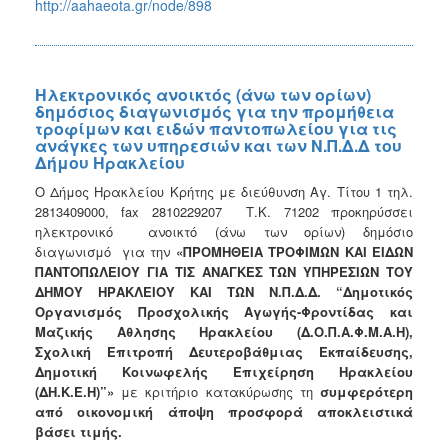
http://aahaeota.gr/node/898
Ηλεκτρονικός ανοικτός (άνω των ορίων)
δημόσιος διαγωνισμός για την προμήθεια
τροφίμων και ειδών παντοπωλείου για τις
ανάγκες των υπηρεσιών και των Ν.Π.Δ.Δ του
Δήμου Ηρακλείου
Ο Δήμος Ηρακλείου Κρήτης με διεύθυνση Αγ. Τίτου 1 τηλ.
2813409000, fax 2810229207 Τ.Κ. 71202 προκηρύσσει
ηλεκτρονικό ανοικτό (άνω των ορίων) δημόσιο
διαγωνισμό για την
«ΠΡΟΜΗΘΕΙΑ ΤΡΟΦΙΜΩΝ ΚΑΙ ΕΙΔΩΝ
ΠΑΝΤΟΠΩΛΕΙΟΥ ΓΙΑ ΤΙΣ ΑΝΑΓΚΕΣ ΤΩΝ ΥΠΗΡΕΣΙΩΝ ΤΟΥ
ΔΗΜΟΥ ΗΡΑΚΛΕΙΟΥ ΚΑΙ ΤΩΝ Ν.Π.Δ.Δ. “Δημοτικός
Οργανισμός Προσχολικής Αγωγής-Φροντίδας και
Μαζικής
Aθλησης Ηρακλείου (Δ.Ο.Π.Α.Φ.Μ.Α.Η),
Σχολική Επιτροπή Δευτεροβάθμιας Εκπαίδευσης,
Δημοτική Κοινωφελής Επιχείρηση Ηρακλείου
(ΔΗ.Κ.Ε.Η)”»
με κριτήριο κατακύρωσης τη
συμφερότερη
από οικονομική άποψη προσφορά αποκλειστικά
βάσει τιμής.