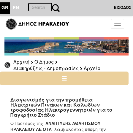
GR
EN
ΕΙΣΟΔΟΣ
Ο
Toggle
ΔΗΜΟΣ
navigati
Διακηρύξεις
-
Δημοπρασίες
Αρχείο
Αρχική
Ο Δήμος
Διακηρύξεις - Δημοπρασίες
Αρχείο
2026
2025
2024
2023
Διαγωνισμός για την προμήθεια
Ηλεκτρικών Πινάκων και Καλωδίων
2022
τροφοδοσίας Ηλεκτρογεννητριών για το
2021
Παγκρήτιο Στάδιο
2020
Ο Πρόεδρος της
ΑΝΑΠΤΥΞΗΣ ΑΘΛΗΤΙΣΜΟΥ
ΗΡΑΚΛΕΙΟΥ ΑΕ ΟΤΑ
λαμβάνοντας υπόψη την
2019