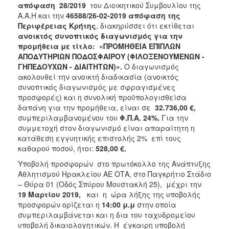
απόφαση 28/2019
του Διοικητικού Συμβουλίου της
Α.Α.Η και την
46588/26-02-2019 απόφαση της
Περιφέρειας Κρήτης
, διακηρύσσει ότι εκτίθεται
ανοικτός συνοπτικός διαγωνισμός για την
προμήθεια με τίτλο:
«ΠΡΟΜΗΘΕΙΑ ΕΠΙΠΛΩΝ
ΑΠΟΔΥΤΗΡΙΩΝ ΠΟΔΟΣΦΑΙΡΟΥ (ΦΙΛΟΞΕΝΟΥΜΕΝΩΝ -
ΓΗΠΕΔΟΥΧΩΝ - ΔΙΑΙΤΗΤΩΝ)».
Ο διαγωνισμός
ακολουθεί την ανοικτή διαδικασία (ανοικτός
συνοπτικός διαγωνισμός με σφραγισμένες
προσφορές) και η συνολική προϋπολογισθείσα
δαπάνη για την προμήθεια, είναι σε
32.736,00 €,
συμπεριλαμβανομένου του
Φ.Π.Α. 24%.
Για την
συμμετοχή στον διαγωνισμό είναι απαραίτητη η
κατάθεση εγγυητικής επιστολής 2% επί τους
καθαρού ποσού, ήτοι:
528,00 €.
Υποβολή προσφορών στο πρωτόκολλο της Ανάπτυξης
Αθλητισμού Ηρακλείου ΑΕ ΟΤΑ, στο Παγκρήτιο Στάδιο
– Θύρα 01 (Οδός Σπύρου Μουστακλή 25), μέχρι την
19 Μαρτίου 2019,
και η ώρα λήξης της υποβολής
προσφορών ορίζεται η
14:00 μ.μ
στην οποία
συμπεριλαμβάνεται και η δια του ταχυδρομείου
υποβολή δικαιολογητικών. Η έγκαιρη υποβολή