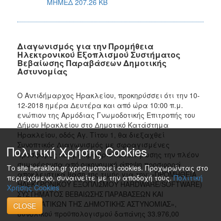
ΜΗΜΕΔ 207.26 KB
Διαγωνισμός για την Προμήθεια
Ηλεκτρονικού Εξοπλισμού Συστήματος
Βεβαίωσης Παραβάσεων Δημοτικής
Αστυνομίας
Ο Αντιδήμαρχος Ηρακλείου, προκηρύσσει ότι την 10-
12-2018 ημέρα Δευτέρα και από ώρα 10:00 π.μ.
ενώπιον της Αρμόδιας Γνωμοδοτικής Επιτροπής του
Δήμου Ηρακλείου στο Δημοτικό Κατάστημα
Ηρακλείου, οδός Αγ. Τίτου 1, θα διεξαχθεί
Συνοπτικός Διαγωνισμός με σφραγισμένες
Πολιτική Χρήσης Cookies
προσφορές και με κριτήριο κατακύρωσης την πλέον
συμφέρουσα από οικονομική άποψη προσφορά
Το site heraklion.gr χρησιμοποιεί cookies. Προχωρώντας στο
αποκλειστικά βάση της τιμής για την: «ΠΡΟΜΗΘΕΙΑ
περιεχόμενο, συναινείτε με την αποδοχή τους.
Πολιτική
ΗΛΕΚΤΡΟΝΙΚΟΥ ΕΞΟΠΛΙΣΜΟΥ HARDWARE/SOFTWARE)
Χρήσης Cookies
ΣΥΣΤΗΜΑΤΟΣ ΒΕΒΑΙΩΣΗΣ ΠΑΡΑΒΑΣΕΩΝ ΚΑΙ
ΠΕΡΙΣΤΑΤΙΚΩΝ ΤΗΣ ΔΗΜΟΤΙΚΗΣ ΑΣΤΥΝΟΜΙΑΣ»,
CLOSE
συνολικού προϋπολογισμού δαπάνης 33.976,00