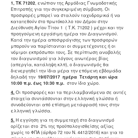
1, ΤΚ 71202
, ενώπιον της Αρμόδιας Γνωμοδοτικής
Επιτροπής για την συγκεκριμένη σύμβαση. Οι
προσφορές μπορεί να σταλούν ταχυδρομικά ή να
κατατεθούν στο πρωτόκολλο του Δήμου στην
Διεύθυνση Αγίου Τίτου 1 ( Τ.Κ. 71202 ) μέχρι και την
προηγούμενη εργάσιμη ημέρα του Διαγωνισμού.
Κατά την ημέρα αποσφράγισης των προσφορών
μπορούν να παρίστανται οι συμμετέχοντες ή οι
νόμιμοι εκπρόσωποι τους. Σε περίπτωση αναβολής
του διαγωνισμού για λόγους ανωτέρας βίας
(απεργία, κατάληψη κλπ), ο διαγωνισμός θα
διενεργηθεί την ίδια μέρα την επόμενη εβδομάδα
δηλαδή την
19/07/2017
ημέρα Τετάρτη και ώρα
10:00 π.μ. έως 10:30 π.μ.
στον ίδιο χώρο.
4.
Οι προσφορές και τα περιλαμβανόμενα σε αυτές
στοιχεία συντάσσονται στην ελληνική γλώσσα ή
συνοδεύονται από επίσημη μετάφρασή τους στην
ελληνική γλώσσα.
5.
Η εγγύηση για τη συμμετοχή στο διαγωνισμό
ορίζεται στο 2% της προϋπολογισθείσης αξίας
χωρίς το ΦΠΑ (άρθρο 72 του Ν. 4412/2016) και για το