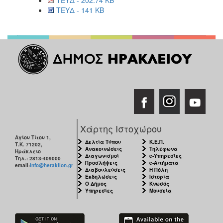
ΤΕΥΔ - 141 KB
Χάρτης Ιστοχώρου
Αγίου Τίτου 1,
Δελτία Τύπου
Κ.Ε.Π.
Τ.Κ. 71202,
Ανακοινώσεις
Τηλέφωνα
Ηράκλειο
Διαγωνισμοί
e-Υπηρεσίες
Τηλ.: 2813-409000
Προσλήψεις
e-Αιτήματα
email:
info@heraklion.gr
Διαβουλεύσεις
Η Πόλη
Εκδηλώσεις
Ιστορία
Ο Δήμος
Κνωσός
Υπηρεσίες
Μουσεία