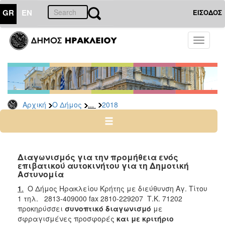
GR
EN
ΕΙΣΟΔΟΣ
Ο
Toggle
ΔΗΜΟΣ
navigati
Διακηρύξεις
-
Δημοπρασίες
Αρχείο
...
Αρχική
Ο Δήμος
2018
2026
2025
2024
Διαγωνισμός για την προμήθεια ενός
2023
επιβατικού αυτοκινήτου για τη Δημοτική
Αστυνομία
2022
1
.
Ο Δήμος Ηρακλείου Κρήτης με διεύθυνση Αγ. Τίτου
2021
1 τηλ. 2813-409000 fax 2810-229207 Τ.Κ. 71202
2020
προκηρύσσει
συνοπτικό διαγωνισμό
με
σφραγισμένες προσφορές
και
με κριτήριο
2019