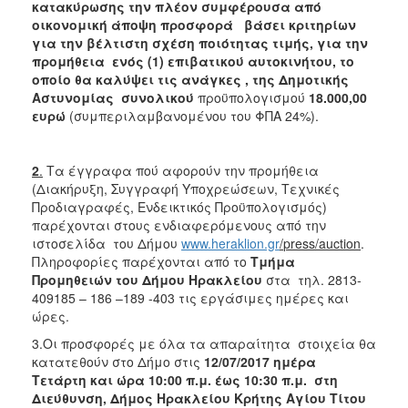
κατακύρωσης την πλέον συμφέρουσα από
2018
οικονομική άποψη προσφορά βάσει κριτηρίων
για την βέλτιστη σχέση ποιότητας τιμής, για την
2017
προμήθεια ενός (1) επιβατικού αυτοκινήτου, το
2016
οποίο θα καλύψει τις ανάγκες , της Δημοτικής
Αστυνομίας
συνολικού
προϋπολογισμού
18.000,00
2015
ευρώ
(συμπεριλαμβανομένου του ΦΠΑ 24%).
2013
2
.
Τα έγγραφα πού αφορούν την προμήθεια
(Διακήρυξη, Συγγραφή Υποχρεώσεων, Τεχνικές
Προδιαγραφές, Ενδεικτικός Προϋπολογισμός)
Ο
παρέχονται στους ενδιαφερόμενους από την
ΤΟΠΟΣ
ιστοσελίδα του Δήμου
www.heraklion.gr
/
press
/auction
.
ΜΑΣ
Πληροφορίες παρέχονται από το
Τμήμα
Προμηθειών του Δήμου Ηρακλείου
στα τηλ. 2813-
ΠΟΛΙΤΙΣΜΟΣ
409185 – 186 –189 -403 τις εργάσιμες ημέρες και
ώρες.
ΑΝΘΕΚΤΙΚΗ
ΠΟΛΗ
3.Οι προσφορές με όλα τα απαραίτητα στοιχεία θα
κατατεθούν στο Δήμο στις
12/07/2017 ημέρα
Τετάρτη και ώρα 10:00 π.μ. έως 10:30 π.μ. στη
Διεύθυνση, Δήμος Ηρακλείου Κρήτης Αγίου Τίτου