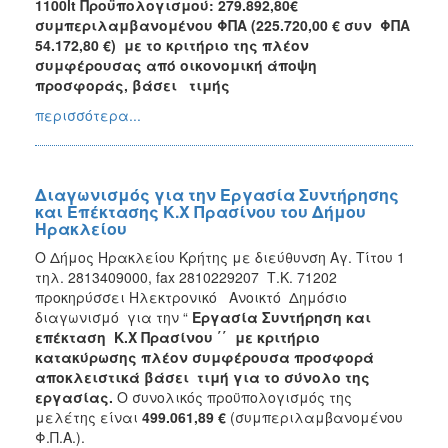
1100lt Προϋπολογισμού: 279.892,80€
συμπεριλαμβανομένου ΦΠΑ (225.720,00 € συν ΦΠΑ
54.172,80 €) με το κριτήριο της πλέον
συμφέρουσας από οικονομική άποψη
προσφοράς, βάσει τιμής
περισσότερα...
Διαγωνισμός για την Εργασία Συντήρησης
και Επέκτασης Κ.Χ Πρασίνου του Δήμου
Ηρακλείου
Ο Δήμος Ηρακλείου Κρήτης με διεύθυνση Αγ. Τίτου 1
τηλ. 2813409000, fax 2810229207 Τ.Κ. 71202
προκηρύσσει Ηλεκτρονικό Ανοικτό Δημόσιο
διαγωνισμό για την “
Εργασία Συντήρηση και
επέκταση Κ.Χ Πρασίνου ΄΄
με κριτήριο
κατακύρωσης πλέον συμφέρουσα προσφορά
αποκλειστικά βάσει τιμή για το σύνολο της
εργασίας.
Ο συνολικός προϋπολογισμός της
μελέτης είναι
499.061,89
€
(συμπεριλαμβανομένου
Φ.Π.Α.).