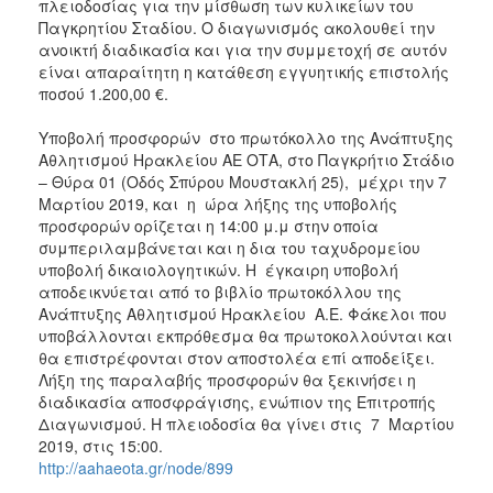
πλειοδοσίας για την μίσθωση των κυλικείων του
Παγκρητίου Σταδίου. Ο διαγωνισμός ακολουθεί την
ανοικτή διαδικασία και για την συμμετοχή σε αυτόν
είναι απαραίτητη η κατάθεση εγγυητικής επιστολής
ποσού 1.200,00 €.
Υποβολή προσφορών στο πρωτόκολλο της Ανάπτυξης
Αθλητισμού Ηρακλείου ΑΕ ΟΤΑ, στο Παγκρήτιο Στάδιο
– Θύρα 01 (Οδός Σπύρου Μουστακλή 25), μέχρι την 7
Μαρτίου 2019, και η ώρα λήξης της υποβολής
προσφορών ορίζεται η 14:00 μ.μ στην οποία
συμπεριλαμβάνεται και η δια του ταχυδρομείου
υποβολή δικαιολογητικών. Η έγκαιρη υποβολή
αποδεικνύεται από το βιβλίο πρωτοκόλλου της
Ανάπτυξης Αθλητισμού Ηρακλείου Α.Ε. Φάκελοι που
υποβάλλονται εκπρόθεσμα θα πρωτοκολλούνται και
θα επιστρέφονται στον αποστολέα επί αποδείξει.
Λήξη της παραλαβής προσφορών θα ξεκινήσει η
διαδικασία αποσφράγισης, ενώπιον της Επιτροπής
Διαγωνισμού. Η πλειοδοσία θα γίνει στις 7 Μαρτίου
2019, στις 15:00.
http://aahaeota.gr/node/899