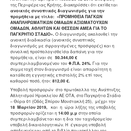
της Περιφέρειας Κρήτης, διακηρύσσει ότι εκτίθεται
ανοικτός συνοπτικός διαγωνισμός για την
προμήθεια με τίτλο: «ΠΡΟΜΗΘΕΙΑ ΠΑΓΚΩΝ
ΑΝΑΠΛΗΡΩΜΑΤΙΚΩΝ ΟΜΑΔΩΝ ΑΞΙΩΜΑΤΟΥΧΩΝ
ΟΜΑΔΩΝ, ΑΘΛΗΤΩΝ ΚΑΙ ΘΕΣΕΩΝ ΑΜΕΑ ΓΙΑ ΤΟ
ΠΑΓΚΡΗΤΙΟ ΣΤΑΔΙΟ».
Ο διαγωνισμός ακολουθεί την
ανοικτή διαδικασία (ανοικτός συνοπτικός
διαγωνισμός με σφραγισμένες προσφορές) και η
συνολική προϋπολογισθείσα δαπάνη για την
προμήθεια, είναι σε
50.344,00 €
συμπεριλαμβανομένου του
Φ.Π.Α. 24%.
Για την
συμμετοχή στον διαγωνισμό είναι απαραίτητη η
κατάθεση εγγυητικής επιστολής 2% επί τους
καθαρού ποσό, ήτοι:
812,00 €.
Υποβολή προσφορών στο πρωτόκολλο της Ανάπτυξης
Αθλητισμού Ηρακλείου ΑΕ ΟΤΑ, στο Παγκρήτιο Στάδιο
– Θύρα 01 (Οδός Σπύρου Μουστακλή 25), μέχρι την
18 Μαρτίου 2019,
και η ώρα λήξης της υποβολής
προσφορών ορίζεται η
14:00 μ.μ
στην οποία
συμπεριλαμβάνεται και η δια του ταχυδρομείου
υποβολή δικαιολογητικών. Η έγκαιρη υποβολή
αποδεικνύεται από το βιβλίο πρωτοκόλλου της