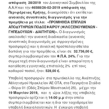
απόφαση 28/2019
του Διοικητικού Συμβουλίου της
Α.Α.Η και την
46588/26-02-2019 απόφαση της
Περιφέρειας Κρήτης
, διακηρύσσει ότι εκτίθεται
ανοικτός συνοπτικός διαγωνισμός για την
προμήθεια με τίτλο:
«ΠΡΟΜΗΘΕΙΑ ΕΠΙΠΛΩΝ
ΑΠΟΔΥΤΗΡΙΩΝ ΠΟΔΟΣΦΑΙΡΟΥ (ΦΙΛΟΞΕΝΟΥΜΕΝΩΝ -
ΓΗΠΕΔΟΥΧΩΝ - ΔΙΑΙΤΗΤΩΝ)».
Ο διαγωνισμός
ακολουθεί την ανοικτή διαδικασία (ανοικτός
συνοπτικός διαγωνισμός με σφραγισμένες
προσφορές) και η συνολική προϋπολογισθείσα
δαπάνη για την προμήθεια, είναι σε
32.736,00 €,
συμπεριλαμβανομένου του
Φ.Π.Α. 24%.
Για την
συμμετοχή στον διαγωνισμό είναι απαραίτητη η
κατάθεση εγγυητικής επιστολής 2% επί τους
καθαρού ποσού, ήτοι:
528,00 €.
Υποβολή προσφορών στο πρωτόκολλο της Ανάπτυξης
Αθλητισμού Ηρακλείου ΑΕ ΟΤΑ, στο Παγκρήτιο Στάδιο
– Θύρα 01 (Οδός Σπύρου Μουστακλή 25), μέχρι την
19 Μαρτίου 2019,
και η ώρα λήξης της υποβολής
προσφορών ορίζεται η
14:00 μ.μ
στην οποία
συμπεριλαμβάνεται και η δια του ταχυδρομείου
υποβολή δικαιολογητικών. Η έγκαιρη υποβολή