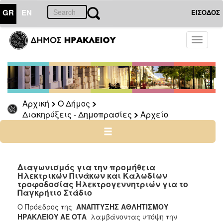
GR
EN
ΕΙΣΟΔΟΣ
Ο
Toggle
ΔΗΜΟΣ
navigati
Διακηρύξεις
-
Δημοπρασίες
Αρχείο
Αρχική
Ο Δήμος
Διακηρύξεις - Δημοπρασίες
Αρχείο
2026
2025
2024
2023
Διαγωνισμός για την προμήθεια
Ηλεκτρικών Πινάκων και Καλωδίων
2022
τροφοδοσίας Ηλεκτρογεννητριών για το
2021
Παγκρήτιο Στάδιο
2020
Ο Πρόεδρος της
ΑΝΑΠΤΥΞΗΣ ΑΘΛΗΤΙΣΜΟΥ
ΗΡΑΚΛΕΙΟΥ ΑΕ ΟΤΑ
λαμβάνοντας υπόψη την
2019