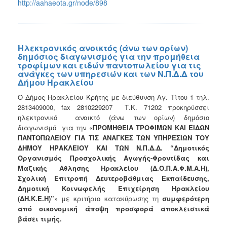
http://aahaeota.gr/node/898
Ηλεκτρονικός ανοικτός (άνω των ορίων)
δημόσιος διαγωνισμός για την προμήθεια
τροφίμων και ειδών παντοπωλείου για τις
ανάγκες των υπηρεσιών και των Ν.Π.Δ.Δ του
Δήμου Ηρακλείου
Ο Δήμος Ηρακλείου Κρήτης με διεύθυνση Αγ. Τίτου 1 τηλ.
2813409000, fax 2810229207 Τ.Κ. 71202 προκηρύσσει
ηλεκτρονικό ανοικτό (άνω των ορίων) δημόσιο
διαγωνισμό για την
«ΠΡΟΜΗΘΕΙΑ ΤΡΟΦΙΜΩΝ ΚΑΙ ΕΙΔΩΝ
ΠΑΝΤΟΠΩΛΕΙΟΥ ΓΙΑ ΤΙΣ ΑΝΑΓΚΕΣ ΤΩΝ ΥΠΗΡΕΣΙΩΝ ΤΟΥ
ΔΗΜΟΥ ΗΡΑΚΛΕΙΟΥ ΚΑΙ ΤΩΝ Ν.Π.Δ.Δ. “Δημοτικός
Οργανισμός Προσχολικής Αγωγής-Φροντίδας και
Μαζικής
Aθλησης Ηρακλείου (Δ.Ο.Π.Α.Φ.Μ.Α.Η),
Σχολική Επιτροπή Δευτεροβάθμιας Εκπαίδευσης,
Δημοτική Κοινωφελής Επιχείρηση Ηρακλείου
(ΔΗ.Κ.Ε.Η)”»
με κριτήριο κατακύρωσης τη
συμφερότερη
από οικονομική άποψη προσφορά αποκλειστικά
βάσει τιμής.