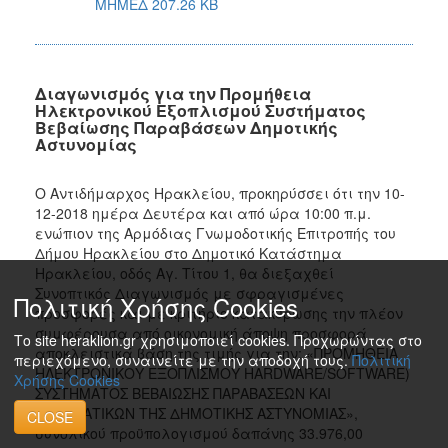
ΜΗΜΕΔ 207.26 KB
Διαγωνισμός για την Προμήθεια
Ηλεκτρονικού Εξοπλισμού Συστήματος
Βεβαίωσης Παραβάσεων Δημοτικής
Αστυνομίας
Ο Αντιδήμαρχος Ηρακλείου, προκηρύσσει ότι την 10-
12-2018 ημέρα Δευτέρα και από ώρα 10:00 π.μ.
ενώπιον της Αρμόδιας Γνωμοδοτικής Επιτροπής του
Δήμου Ηρακλείου στο Δημοτικό Κατάστημα
Ηρακλείου, οδός Αγ. Τίτου 1, θα διεξαχθεί
Συνοπτικός Διαγωνισμός με σφραγισμένες
Πολιτική Χρήσης Cookies
προσφορές και με κριτήριο κατακύρωσης την πλέον
συμφέρουσα από οικονομική άποψη προσφορά
Το site heraklion.gr χρησιμοποιεί cookies. Προχωρώντας στο
αποκλειστικά βάση της τιμής για την: «ΠΡΟΜΗΘΕΙΑ
περιεχόμενο, συναινείτε με την αποδοχή τους.
Πολιτική
ΗΛΕΚΤΡΟΝΙΚΟΥ ΕΞΟΠΛΙΣΜΟΥ HARDWARE/SOFTWARE)
Χρήσης Cookies
ΣΥΣΤΗΜΑΤΟΣ ΒΕΒΑΙΩΣΗΣ ΠΑΡΑΒΑΣΕΩΝ ΚΑΙ
ΠΕΡΙΣΤΑΤΙΚΩΝ ΤΗΣ ΔΗΜΟΤΙΚΗΣ ΑΣΤΥΝΟΜΙΑΣ»,
CLOSE
συνολικού προϋπολογισμού δαπάνης 33.976,00