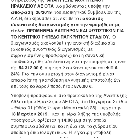
ΗΡΑΚΛΕΙΟΥ ΑΕ ΟΤΑ
λαμβάνοντας υπόψη την
απόφαση 26/2019
του Διοικητικού Συμβουλίου της
Α.Α.Η, διακηρύσσει ότι εκτίθεται
ανοικτός
συνοπτικός διαγωνισμός για την προμήθεια με
τίτλο:
ΠΡΟΜΗΘΕΙΑ ΛΑΠΤΗΡΩΝ ΚΑΙ ΦΩΤΙΣΤΙΚΩΝ ΓΙΑ
ΤΟ ΚΕΝΤΡΙΚΟ ΓΗΠΕΔΟ ΠΑΓΚΡΗΤΙΟΥ ΣΤΑΔΙΟΥ.
Ο
διαγωνισμός ακολουθεί την ανοικτή διαδικασία
(ανοικτός συνοπτικός διαγωνισμός με
σφραγισμένες προσφορές) και η συνολική
προϋπολογισθείσα δαπάνη για την προμήθεια, είναι
σε
54.312,00 €,
συμπεριλαμβανομένου του
Φ.Π.Α.
24%.
Για την συμμετοχή στον διαγωνισμό είναι
απαραίτητη η κατάθεση εγγυητικής επιστολής 2%
επί τους καθαρού ποσό, ήτοι:
876,00 €.
Υποβολή προσφορών στο πρωτόκολλο της Ανάπτυξης
Αθλητισμού Ηρακλείου ΑΕ ΟΤΑ, στο Παγκρήτιο Στάδιο
– Θύρα 01 (Οδός Σπύρου Μουστακλή 25), μέχρι την
18 Μαρτίου 2019,
και η ώρα λήξης της υποβολής
προσφορών ορίζεται η
14:00 μ.μ
στην οποία
συμπεριλαμβάνεται και η δια του ταχυδρομείου
υποβολή δικαιολογητικών. Η έγκαιρη υποβολή