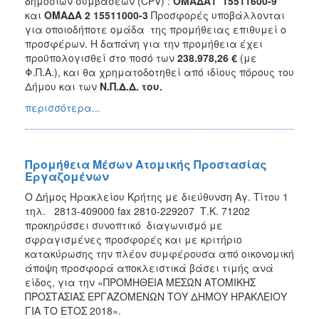
δημοσίων συμβάσεων (CPV) :
ΟΜΑΔΑ1
15511600-9
και
ΟΜΑΔΑ 2
15511000-3
Προσφορές υποβάλλονται
για οποιοδήποτε ομάδα της προμήθειας επιθυμεί ο
προσφέρων. Η δαπάνη για την προμήθεια έχει
προϋπολογισθεί στο ποσό των
238.978,26 €
(με
Φ.Π.Α.), και θα χρηματοδοτηθεί από ιδίους πόρους του
Δήμου και των
Ν.Π.Δ.Δ. του.
περισσότερα...
Προμήθεια Μέσων Ατομικής Προστασίας
Εργαζομένων
Ο Δήμος Ηρακλείου Κρήτης με διεύθυνση Αγ. Τίτου 1
τηλ. 2813-409000 fax 2810-229207 Τ.Κ. 71202
προκηρύσσει συνοπτικό διαγωνισμό με
σφραγισμένες προσφορές και με κριτήριο
κατακύρωσης την πλέον συμφέρουσα από οικονομική
άποψη προσφορά αποκλειστικά βάσει τιμής ανά
είδος, για την «ΠΡΟΜΗΘΕΙΑ ΜΕΣΩΝ ΑΤΟΜΙΚΗΣ
ΠΡΟΣΤΑΣΙΑΣ ΕΡΓΑΖΟΜΕΝΩΝ ΤΟΥ ΔΗΜΟΥ ΗΡΑΚΛΕΙΟΥ
ΓΙΑ ΤΟ ΕΤΟΣ 2018».