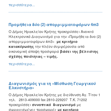
περισσότερα...
Προμήθεια δύο (2) απορριμματοφόρων 4m3
Ο Δήμος Ηρακλείου Κρήτης προκηρύσσει Ανοικτό
Ηλεκτρονικό Διαγωνισμό για την «Προμήθεια δυο (2)
απορριμματοφόρων 4m3»
με κριτήριο
κατακύρωσης
την
πλέον συμφέρουσα από
οικονομική άποψη προσφορά
βάσει της βέλτιστης
σχέσης ποιότητας – τιμής.
περισσότερα...
Διαγωνισμός για τη «Μίσθωση Γεωργικού
Ελκυστήρα»
Ο Δήμος Ηρακλείου Κρήτης με διεύθυνση Αγ. Τίτου 1
τηλ. 2813-409000 fax 2810-229207 Τ.Κ. 71202
προκηρύσσει
συνοπτικό διαγωνισμό
με
σφραγισμένες προσφορές
με κριτήριο