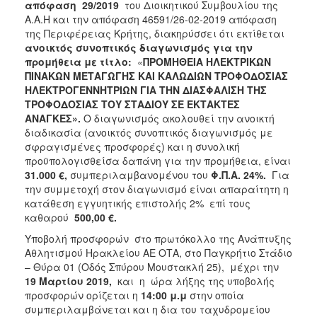
απόφαση 29/2019
του Διοικητικού Συμβουλίου της
2018
Α.Α.Η και την απόφαση 46591/26-02-2019 απόφαση
της Περιφέρειας Κρήτης, διακηρύσσει ότι εκτίθεται
2017
ανοικτός συνοπτικός διαγωνισμός για την
2016
προμήθεια με τίτλο:
«
ΠΡΟΜΗΘΕΙΑ ΗΛΕΚΤΡΙΚΩΝ
ΠΙΝΑΚΩΝ ΜΕΤΑΓΩΓΗΣ ΚΑΙ ΚΑΛΩΔΙΩΝ ΤΡΟΦΟΔΟΣΙΑΣ
2015
ΗΛΕΚΤΡΟΓΕΝΝΗΤΡΙΩΝ ΓΙΑ ΤΗΝ ΔΙΑΣΦΑΛΙΣΗ ΤΗΣ
2013
ΤΡΟΦΟΔΟΣΙΑΣ ΤΟΥ ΣΤΑΔΙΟΥ ΣΕ ΕΚΤΑΚΤΕΣ
ΑΝΑΓΚΕΣ»
.
Ο διαγωνισμός ακολουθεί την ανοικτή
διαδικασία (ανοικτός συνοπτικός διαγωνισμός με
σφραγισμένες προσφορές) και η συνολική
προϋπολογισθείσα δαπάνη για την προμήθεια, είναι
Ο
31.000 €,
συμπεριλαμβανομένου του
Φ.Π.Α. 24%.
Για
ΤΟΠΟΣ
την συμμετοχή στον διαγωνισμό είναι απαραίτητη η
ΜΑΣ
κατάθεση εγγυητικής επιστολής 2% επί τους
καθαρού
500,00 €.
ΠΟΛΙΤΙΣΜΟΣ
Υποβολή προσφορών στο πρωτόκολλο της Ανάπτυξης
Αθλητισμού Ηρακλείου ΑΕ ΟΤΑ, στο Παγκρήτιο Στάδιο
ΑΝΘΕΚΤΙΚΗ
ΠΟΛΗ
– Θύρα 01 (Οδός Σπύρου Μουστακλή 25), μέχρι την
19 Μαρτίου 2019,
και η ώρα λήξης της υποβολής
προσφορών ορίζεται η
14:00 μ.μ
στην οποία
συμπεριλαμβάνεται και η δια του ταχυδρομείου