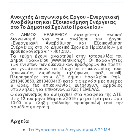
Ανοιχτός Διαγωνισμός Έργου «Ενεργειακή
Αναβάθμιση και Εξοικονόμηση Ενέργειας
στο 7ο Δημοτικό Σχολείο Ηρακλείου»
Ο ΔΗΜΟΣ ΗΡΑΚΛΕΙΟΥ διακηρύττει ανοικτό
διαγωνισμό για την ανάθεση του έργου:
«Ενεργειακή Αναβάθμιση και Εξοικονόμηση
Ενέργειας στο 7ο Δημοτικό Σχολείο Ηρακλείου» με
προϋπολογισμό € 17.401,53λ.
Τα τεύχη έχουν αναρτηθεί στην ιστοσελίδα του
Δήμου Ηρακλείου (www.heraklion.gr). Οι παραλήπτες
των εντύπων των οικονομικών προσφορών θα πρέπει
να γνωστοποιούν τα στοιχεία επικοινωνίας τους
(επωνυμία, διεύθυνση, τηλέφωνο, φαξ, email).
Πληροφορίες στην ΔΤΕ Δήμου Ηρακλείου (τηλ.:
2813409850, 2813409413) κατά τις εργάσιμες ημέρες
& ώρες, fax επικοινωνίας 2813409870 αρμόδιος
υπάλληλος για επικοινωνία Κος ΓΕΜΕΛΑΣ.
Ο διαγωνισμός θα διεξαχθεί στα γραφεία της ΔΤΕ,
στις 12 του μήνα Μαρτίου 2019 ημέρα Τρίτη και ώρα
10:00 π.μ. (λήξη επίδοσης προσφορών) από την
αρμόδια επιτροπή.
Αρχεία
Τα Έγγραφα του Διαγωνισμού 3.72 MB