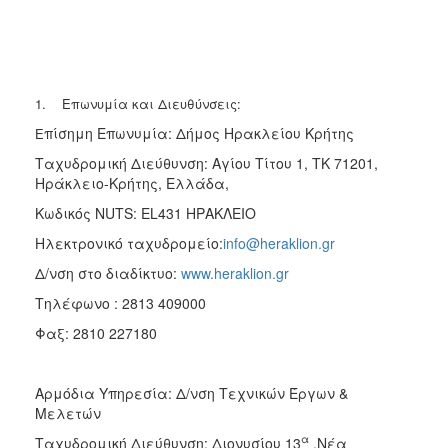
2018
2017
2016
1. Επωνυμία και Διευθύνσεις:
2015
πίσημη Επωνυμία: Δήμος Ηρακλείου Κρήτης
Ε
2013
Ταχυδρομική Διεύθυνση: Αγίου Τίτου 1, TK 71201,
Ηράκλειο-Κρήτης, Ελλάδα,
Κωδικός NUTS: EL431 ΗΡΑΚΛΕΙΟ
Ο
Ηλεκτρονικό ταχυδρομείο:
info@heraklion.gr
ΤΟΠΟΣ
ΜΑΣ
Δ/νση στο διαδίκτυο:
www.heraklion.gr
Tηλέφωνο : 2813 409000
ΠΟΛΙΤΙΣΜΟΣ
Φαξ: 2810 227180
ΑΝΘΕΚΤΙΚΗ
ΠΟΛΗ
Αρμόδια Υπηρεσία: Δ/νση Τεχνικών Έργων &
Μελετών
α
Ταχυδρομική Διεύθυνση: Διονυσίου 13
,Νέα