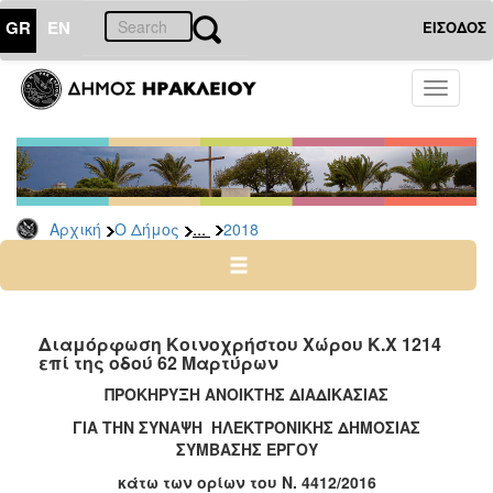
GR
EN
ΕΙΣΟΔΟΣ
Ο
Toggle
ΔΗΜΟΣ
navigati
Διακηρύξεις
-
Δημοπρασίες
Αρχείο
...
Αρχική
Ο Δήμος
2018
2026
2025
2024
Διαμόρφωση Κοινοχρήστου Χώρου Κ.Χ 1214
2023
επί της οδού 62 Μαρτύρων
2022
ΠΡΟΚΗΡΥΞΗ ΑΝΟΙΚΤΗΣ ΔΙΑΔΙΚΑΣΙΑΣ
2021
ΓΙΑ ΤΗΝ ΣΥΝΑΨΗ ΗΛΕΚΤΡΟΝΙΚΗΣ ΔΗΜΟΣΙΑΣ
ΣΥΜΒΑΣΗΣ ΕΡΓΟΥ
2020
κάτω των ορίων του Ν. 4412/2016
2019