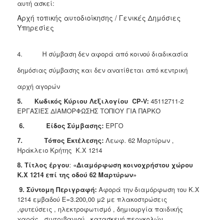
αυτή ασκεί:
Αρχή τοπικής αυτοδιοίκησης / Γενικές Δημόσιες
Υπηρεσίες
4. Η σύμβαση δεν αφορά από κοινού διαδικασία
δημόσιας σύμβασης και δεν ανατίθεται από κεντρική
αρχή αγορών
5.
Κωδικός Κύριου Λεξιλογίου CP-V:
45112711-2
ΕΡΓΑΣΙΕΣ ΔΙΑΜΟΡΦΩΣΗΣ ΤΟΠΙΟΥ ΓΙΑ ΠΑΡΚΟ
6. Είδος Σύμβασης:
ΕΡΓΟ
7. Τόπος Εκτέλεσης:
Λεωφ. 62 Μαρτύρων ,
Ηράκλειο Κρήτης Κ.Χ 1214
8. Τίτλος έργου
:
«Διαμόρφωση κοινοχρήστου χώρου
Κ.Χ 1214 επί της οδού 62 Μαρτύρων»
9. Σύντομη Περιγραφή:
Αφορά την διαμόρφωση του Κ.Χ
1214 εμβαδού Ε=3.200,00 μ2 με πλακοστρώσεις
,φυτεύσεις , ηλεκτροφωτισμό , δημιουργία παιδικής
χαράς , σιντριβανιού , κατασκευή περγκολών