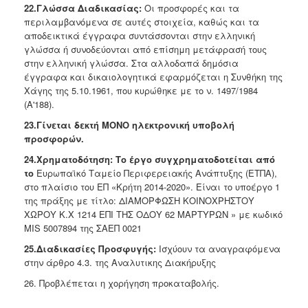
22.Γλώσσα Διαδικασίας:
Οι προσφορές και τα
περιλαμβανόμενα σε αυτές στοιχεία, καθώς και τα
αποδεικτικά έγγραφα συντάσσονται στην ελληνική
γλώσσα ή συνοδεύονται από επίσημη μετάφρασή τους
στην ελληνική γλώσσα. Στα αλλοδαπά δημόσια
έγγραφα και δικαιολογητικά εφαρμόζεται η Συνθήκη της
Χάγης της 5.10.1961, που κυρώθηκε με το ν. 1497/1984
(Α'188).
23.Γίνεται δεκτή ΜΟΝΟ ηλεκτρονική υποβολή
προσφορών.
24.Χρηματοδότηση: Το έργο συγχρηματοδοτείται από
το
Ευρωπαϊκό Ταμείο Περιφερειακής Ανάπτυξης (ΕΤΠΑ),
στο πλαίσιο του ΕΠ «Κρήτη 2014-2020». Είναι το υποέργο 1
της πράξης με τίτλο: ΔΙΑΜΟΡΦΩΣΗ ΚΟΙΝΟΧΡΗΣΤΟΥ
ΧΩΡΟΥ Κ.Χ 1214 ΕΠΙ ΤΗΣ ΟΔΟΥ 62 ΜΑΡΤΥΡΩΝ » με κωδικό
MIS 5007894 της ΣΑΕΠ 0021
25.Διαδικασίες Προσφυγής:
Ισχύουν τα αναγραφόμενα
στην άρθρο 4.3. της Αναλυτικης Διακήρυξης
26. Προβλέπεται η χορήγηση προκαταβολής.