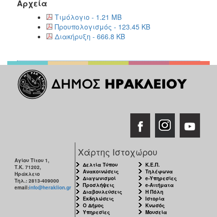
Αρχεία
Τιμόλογιο - 1.21 MB
Προυπολογισμός - 123.45 KB
Διακήρυξη - 666.8 KB
Χάρτης Ιστοχώρου
Αγίου Τίτου 1,
Δελτία Τύπου
Κ.Ε.Π.
Τ.Κ. 71202,
Ανακοινώσεις
Τηλέφωνα
Ηράκλειο
Διαγωνισμοί
e-Υπηρεσίες
Τηλ.: 2813-409000
Προσλήψεις
e-Αιτήματα
email:
info@heraklion.gr
Διαβουλεύσεις
Η Πόλη
Εκδηλώσεις
Ιστορία
Ο Δήμος
Κνωσός
Υπηρεσίες
Μουσεία