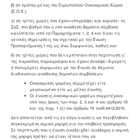
β) σε κράτος-μέλος του Ευρωπαϊκού Οικονομικού Χώρου
(Ε.Ο.Χ.),
γ) σε τρίτες χώρες που έχουν υπογράψει και κυρώσει τη
ΣΔΣ, στο βαθμό που η υπό ανάθεση δημόσια σύμβαση
καλύπτεται από τα Παραρτήματα 1, 2, 4 και 5 και τις
γενικές σημειώσεις του σχετικού με την Ένωση
Προσαρτήματος I της ως άνω Συμφωνίας, καθώς και
δ) σε τρίτες χώρες που δεν εμπίπτουν στην περίπτωση γ΄
της παρούσας παραγράφου και έχουν συνάψει διμερείς
ή πολυμερείς συμφωνίες με την Ένωση σε θέματα
διαδικασιών ανάθεσης δημοσίων συμβάσεων.
Οικονομικός φορέας συμμετέχει είτε
μεμονωμένα είτε ως μέλος ένωσης.
Οι ενώσεις οικονομικών φορέων συμμετέχουν
υπό τους όρους των παρ. 2, 3 και 4 του άρθρου 19
και της παρ. 1 (ε) του άρθρου 76 τουΝ.4412/2016.
Δεν απαιτείται από τις εν λόγω ενώσεις να περιβληθούν
συγκεκριμένη νομική μορφή για την υποβολή προσφοράς.
Σε περίπτωση που η ένωση αναδειχθεί ανάδοχος η νομική
της μορφή πρέπει να είναι τέτοια που να