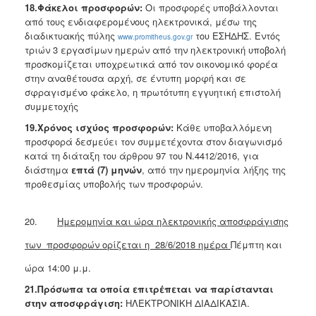
18.Φάκελοι προσφορών:
Οι προσφορές υποβάλλονται
από τους ενδιαφερομένους ηλεκτρονικά, μέσω της
διαδικτυακής πύλης
του ΕΣΗΔΗΣ. Εντός
www.promitheus.gov.gr
τριών 3 εργασίμων ημερών από την ηλεκτρονική υποβολή
προσκομίζεται υποχρεωτικά από τον οικονομικό φορέα
στην αναθέτουσα αρχή, σε έντυπη μορφή και σε
σφραγισμένο φάκελο, η πρωτότυπη εγγυητική επιστολή
συμμετοχής
19.Χρόνος ισχύος προσφορών:
Κάθε υποβαλλόμενη
προσφορά δεσμεύει τον συμμετέχοντα στον διαγωνισμό
κατά τη διάταξη του άρθρου 97 του Ν.4412/2016, για
διάστημα
επτά (7) μηνών
, από την ημερομηνία λήξης της
προθεσμίας υποβολής των προσφορών.
20.
Ημερομηνία και ώρα ηλεκτρονικής αποσφράγισης
των προσφορών ορίζεται η 28/6/2018 ημέρα
Πέμπτη και
ώρα 14:00 μ.μ.
21.Πρόσωπα τα οποία επιτρέπεται να παρίστανται
στην αποσφράγιση:
ΗΛΕΚΤΡΟΝΙΚΗ ΔΙΑΔΙΚΑΣΙΑ.