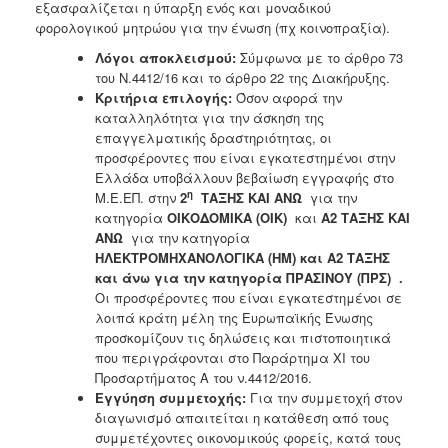
εξασφαλίζεται η ύπαρξη ενός και μοναδικού
φορολογικού μητρώου για την ένωση (πχ κοινοπραξία).
Λόγοι αποκλεισμού:
Σύμφωνα με το άρθρο 73
του Ν.4412/16 και το άρθρο 22 της Διακήρυξης.
Κριτήρια επιλογής:
Όσον αφορά την
καταλληλότητα για την άσκηση της
επαγγελματικής δραστηριότητας, οι
προσφέροντες που είναι εγκατεστημένοι στην
Ελλάδα υποβάλλουν βεβαίωση εγγραφής στο
η
Μ.Ε.ΕΠ. στην
2
ΤΑΞΗΣ ΚΑΙ ΑΝΩ
για την
κατηγορία
ΟΙΚΟΔΟΜΙΚΑ (ΟΙΚ)
και
Α2 ΤΑΞΗΣ ΚΑΙ
ΑΝΩ
για την κατηγορία
ΗΛΕΚΤΡΟΜΗΧΑΝΟΛΟΓΙΚΑ (ΗΜ) και Α2 ΤΑΞΗΣ
και άνω για την κατηγορία ΠΡΑΣΙΝΟΥ (ΠΡΣ)
.
Οι προσφέροντες που είναι εγκατεστημένοι σε
λοιπά κράτη μέλη της Ευρωπαϊκής Ένωσης
προσκομίζουν τις δηλώσεις και πιστοποιητικά
που περιγράφονται στο Παράρτημα XI του
Προσαρτήματος Α του ν.4412/2016.
Εγγύηση συμμετοχής:
Για την συμμετοχή στον
διαγωνισμό απαιτείται η κατάθεση από τους
συμμετέχοντες οικονομικούς φορείς, κατά τους