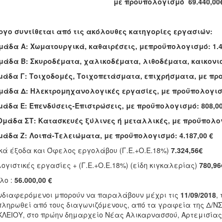
με προϋπολογισμό 69.440,00€
ργο συντίθεται από τις ακόλουθες κατηγορίες εργασιών:
μάδα Α: Χωματουργικά, καθαιρέσεις, μεπροϋπολογισμό: 1.4
μάδα Β: Σκυροδέματα, χαλικοδέματα, λιθοδέματα, καικονιο
μάδα Γ: Τοιχοδομές, Τοιχοπετάσματα, επιχρήσματα, με προ
μάδα Δ: Ηλεκτρομηχανολογικές εργασίες, με προϋπολογισμ
μάδα Ε: Επενδύσεις-Επιστρώσεις, με προϋπολογισμό: 808,00
Ομάδα ΣΤ: Κατασκευές ξύλινες ή μεταλλικές, με προϋπολογι
μάδα Ζ: Λοιπά-Τελειώματα, με προϋπολογισμό: 4.187,00 €
κά έξοδα και Όφελος εργολάβου (Γ.Ε.+Ο.Ε.18%)
7.324,56€
ογιστικές εργασίες + (Γ.Ε.+Ο.Ε.18%) (είδη κιγκαλερίας)
780,96
λο :
56.000,00 €
νδιαφερόμενοι μπορούν να παραλάβουν μέχρι τις
11/09/2018
,
ληρωθεί από τους διαγωνιζόμενους, από τα γραφεία της Δ/
ΛΕΙΟΥ, στο πρώην δημαρχείο Νέας Αλικαρνασσού, Αρτεμισίας 