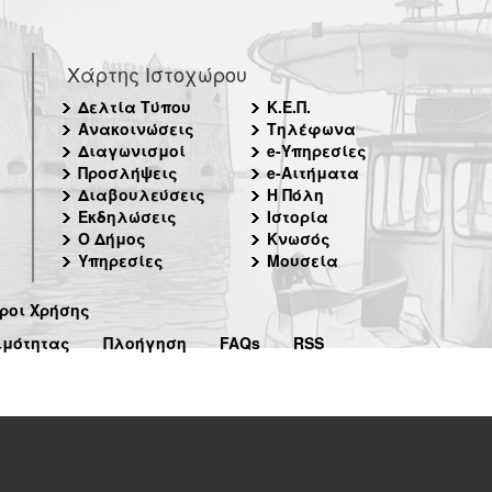
Χάρτης Ιστοχώρου
Δελτία Τύπου
Κ.Ε.Π.
Ανακοινώσεις
Τηλέφωνα
Διαγωνισμοί
e-Υπηρεσίες
Προσλήψεις
e-Αιτήματα
Διαβουλεύσεις
Η Πόλη
Εκδηλώσεις
Ιστορία
Ο Δήμος
Κνωσός
Υπηρεσίες
Μουσεία
ροι Χρήσης
ιμότητας
Πλοήγηση
FAQs
RSS