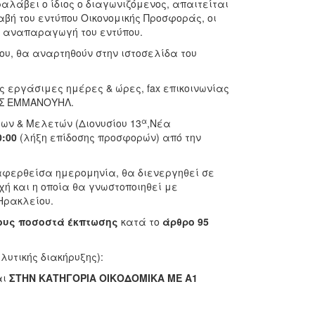
αλάβει ο ίδιος ο διαγωνιζόμενος, απαιτείται
βή του εντύπου Οικονομικής Προσφοράς, οι
ν αναπαραγωγή του εντύπου.
ου, θα αναρτηθούν στην ιστοσελίδα του
ς εργάσιμες ημέρες & ώρες, fax επικοινωνίας
ΗΣ ΕΜΜΑΝΟΥΗΛ.
α
ων & Μελετών (Διονυσίου 13
,Νέα
0:00
(λήξη επίδοσης προσφορών) από την
ναφερθείσα ημερομηνία, θα διενεργηθεί σε
χή και η οποία θα γνωστοποιηθεί με
Ηρακλείου.
ους ποσοστά έκπτωσης
κατά το
άρθρο 95
λυτικής διακήρυξης):
αι
ΣΤΗΝ ΚΑΤΗΓΟΡΙΑ ΟΙΚΟΔΟΜΙΚΑ ΜΕ
A
1