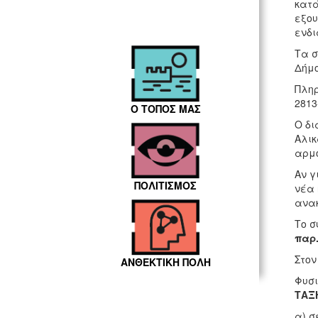
κατά
εξου
ενδι
Τα σ
Δήμο
Πληρ
2813
Ο ΤΟΠΟΣ ΜΑΣ
Ο δι
Αλικ
αρμό
Αν γ
ΠΟΛΙΤΙΣΜΟΣ
νέα 
ανακ
Το σ
παρ.
Στον
ΑΝΘΕΚΤΙΚΗ ΠΟΛΗ
Φυσι
ΤΑΞ
α) σ