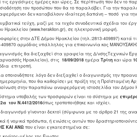
 τις εργάσιμες ημέρες και ώρες. Σε περίπτωση που δεν το παρ
σιοδότηση του προσώπου που θα το παραλάβει. Για την παραλα
αφερόμενοι δεν καταβάλουν ιδιαίτερη δαπάνη – ποσό για τη
υμβατικά τεύχη, μαζί με τα τυχόν συνοδευτικά σχέδια του έργ
υ Ηρακλείου (www.heraklion.gr), σε ηλεκτρονική μορφή.
οφορίες στην ΔΤΕ Δήμου Ηρακλείου (τηλ.:2813-409897) κατά τι
-409870 αρμόδιος υπάλληλος για επικοινωνία κος ΜΑΝΟΥΣΑΚ
αγωνισμός θα διεξαχθεί στα γραφεία της Δ/νσηςΤεχνικών Έργ
αρνασσός Ηρακλείου), στις
18/09/2018
ημέρα
Τρίτη
και ώρα
1
δια επιτροπή.
ια οποιονδήποτε λόγο δεν διεξαχθεί ο διαγωνισμός την προα
ημερομηνία, που θα καθορίσει με πράξη της η Προϊσταμένη Αρ
οίνωση στην παραπάνω αναφερόμενη ιστοσελίδα του Δήμου 
ύστημα υποβολής των προσφορών είναι το σύστημα με
επιμέρ
2α του Ν.4412/2016
όπως τροποποιήθηκε και ισχύει.
 διαγωνισμό γίνονται δεκτοί (σύμφωνα με το άρθρο 21 της ανα
κά ή νομικά πρόσωπα, ή ενώσεις αυτών που δραστηριοποιούντ
ΗΣ ΚΑΙ ΑΝΩ
που είναι εγκατεστημένα σε:
ε κράτος-μέλος της Ένωσης,