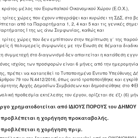
ε κράτος-μέλος του Ευρωπαϊκού Οικονομικού Χώρου (Ε.Ο.Χ.),
ε τρίτες χώρες που έχουν υπογράψει και κυρώσει τη ΣΔΣ, στο 
πτεται από τα Παραρτήματα 1, 2, 4 και 5 και τις γενικές σημε
αρτήματος I της ως άνω Συμφωνίας, καθώς και
ε τρίτες χώρες που δεν εμπίπτουν στην περίπτωση γ΄ της παρ
ρείς ή πολυμερείς συμφωνίες με την Ένωση σε θέματα διαδι
τη συμμετοχή στο διαγωνισμό δεν απαιτείται η κατάθεση εγγυ
όνος ισχύος των προσφορών είναι 6 μήνες από την ημερομηνία
ης, πρέπει να κατατεθεί το Τυποποιημένο Έντυπο Υπεύθυνης Δ
άρθρου 79 του Ν.4412/2016, όπως αυτό τροποποιήθηκε και εγκρί
άρτητης Αρχής Δημοσίων Συμβάσεων και δημοσιεύθηκε στο ΦΕΚ 
νολική προθεσμία εκτέλεσης του έργου, ορίζεται σε έξι (6) μ
έργο χρηματοδοτείται από ΙΔΙΟΥΣ ΠΟΡΟΥΣ του ΔΗΜΟΥ
 προβλέπεται η χορήγηση προκαταβολής.
 προβλέπεται η χορήγηση πριμ.