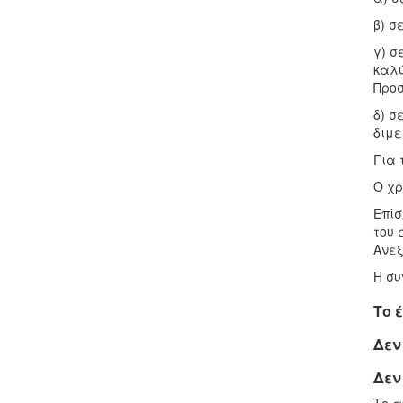
β) σ
γ) σ
καλύ
Προσ
δ) σ
διμε
Για 
Ο χρ
Επίσ
του 
Ανεξ
Η συ
Το 
Δεν
Δεν