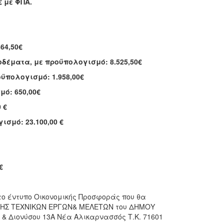
 με ΦΠΑ.
64,50€
δέματα, με προϋπολογισμό: 8.525,50€
ϋπολογισμό: 1.958,00€
ό: 650,00€
 €
σμό: 23.100,00 €
€
 το έντυπο Οικονομικής Προσφοράς που θα
ΝΣΗΣ ΤΕΧΝΙΚΩΝ ΕΡΓΩΝ& ΜΕΛΕΤΩΝ του ΔΗΜΟΥ
& Διονύσου 13Α Νέα Αλικαρνασσός Τ.Κ. 71601