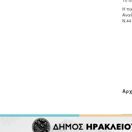
Το α
Η πα
Ανα
Ν.44
Αρχ