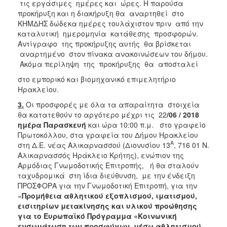
τις εργάσιμες ημέρες και ώρες. Η παρούσα
προκήρυξη και η διακήρυξη θα αναρτηθεί στο
ΚΗΜΔΗΣ δώδεκα ημέρες τουλάχιστον πριν από την
καταλυτική ημερομηνία κατάθεσης προσφορών.
Αντίγραφο της προκήρυξης αυτής θα βρίσκεται
αναρτημένο στον πίνακα ανακοινώσεων του δήμου.
Ακόμα περίληψη της προκήρυξης θα αποσταλεί
στο εμπορικό και βιομηχανικό επιμελητήριο
Ηρακλείου.
3.
Οι προσφορές με όλα τα απαραίτητα στοιχεία
θα κατατεθούν το αργότερο μέχρι τις 22
/06 / 2018
ημέρα Παρασκευή
και ώρα 10:00 π.μ. στο γραφείο
Πρωτοκόλλου, στα γραφεία του Δήμου Ηρακλείου
Α
στη Δ.Ε. νέας Αλικαρνασσού (Διονυσίου 13
, 716 01 Ν.
Αλικαρνασσός Ηράκλειο Κρήτης), ενώπιον της
Αρμόδιας Γνωμοδοτικής Επιτροπής, ή θα σταλούν
ταχυδρομικά στη ίδια διεύθυνση, με την ένδειξη
ΠΡΟΣΦΟΡΑ για την Γνωμοδοτική Επιτροπή, για την
«
Προμήθεια αθλητικού εξοπλισμού, ιματισμού,
εισιτηρίων μετακίνησης και υλικού προώθησης
για το Ευρωπαϊκό Πρόγραμμα «Κοινωνική
ενσωμάτωση των προσφύγων, μέσω αθλητισμού