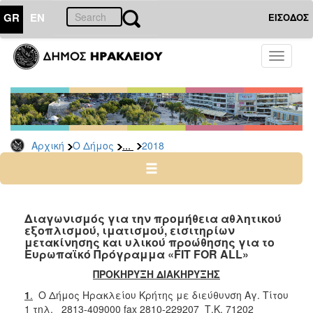
GR
EN
ΕΙΣΟΔΟΣ
Ο
Toggle
ΔΗΜΟΣ
navigati
Διακηρύξεις
-
Δημοπρασίες
Αρχείο
...
Αρχική
Ο Δήμος
2018
2026
2025
2024
Διαγωνισμός για την προμήθεια αθλητικού
2023
εξοπλισμού, ιματισμού, εισιτηρίων
μετακίνησης και υλικού προώθησης για το
2022
Ευρωπαϊκό Πρόγραμμα «FIT FOR ALL»
2021
ΠΡΟΚΗΡΥΞΗ ΔΙΑΚΗΡΥΞΗΣ
2020
1
.
Ο Δήμος Ηρακλείου Κρήτης με διεύθυνση Αγ. Τίτου
2019
1 τηλ. 2813-409000 fax 2810-229207 Τ.Κ. 71202