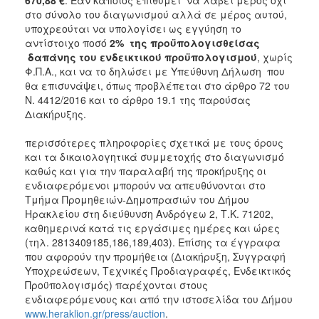
στο σύνολο του διαγωνισμού αλλά σε μέρος αυτού,
υποχρεούται να υπολογίσει ως εγγύηση το
αντίστοιχο ποσό
2%
της προϋπολογισθείσας
δαπάνης του ενδεικτικού προϋπολογισμού
, χωρίς
Φ.Π.Α., και να το δηλώσει με Υπεύθυνη Δήλωση που
θα επισυνάψει, όπως προβλέπεται στο άρθρο 72 του
Ν. 4412/2016 και το άρθρο 19.1 της παρούσας
Διακήρυξης.
περισσότερες πληροφορίες σχετικά με τους όρους
και τα δικαιολογητικά συμμετοχής στο διαγωνισμό
καθώς και για την παραλαβή της προκήρυξης οι
ενδιαφερόμενοι μπορούν να απευθύνονται στο
Τμήμα Προμηθειών-Δημοπρασιών του Δήμου
Ηρακλείου στη διεύθυνση Ανδρόγεω 2, Τ.Κ. 71202,
καθημερινά κατά τις εργάσιμες ημέρες και ώρες
(τηλ. 2813409185,186,189,403). Επίσης τα έγγραφα
που αφορούν την προμήθεια (Διακήρυξη, Συγγραφή
Υποχρεώσεων, Τεχνικές Προδιαγραφές, Ενδεικτικός
Προϋπολογισμός) παρέχονται στους
ενδιαφερόμενους και από την ιστοσελίδα του Δήμου
www.heraklion.gr/press/auction
.