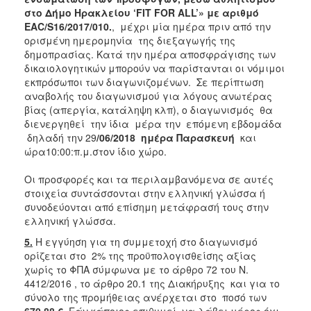
στο Δήμο Ηρακλείου ‘FIT FOR ALL’» με αριθμό
EAC/S16/2017/010.
, μέχρι μία ημέρα πριν από την
ορισμένη ημερομηνία της διεξαγωγής της
δημοπρασίας. Κατά την ημέρα αποσφράγισης των
δικαιολογητικών μπορούν να παρίστανται οι νόμιμοι
εκπρόσωποι των διαγωνιζομένων. Σε περίπτωση
αναβολής του διαγωνισμού για λόγους ανωτέρας
βίας (απεργία, κατάληψη κλπ), ο διαγωνισμός θα
διενεργηθεί την ίδια μέρα την επόμενη εβδομάδα
δηλαδή την 29
/06/2018
ημέρα Παρασκευή
και
ώρα10:00:π.μ.στον ίδιο χώρο.
Οι προσφορές και τα περιλαμβανόμενα σε αυτές
στοιχεία συντάσσονται στην ελληνική γλώσσα ή
συνοδεύονται από επίσημη μετάφρασή τους στην
ελληνική γλώσσα.
5.
Η εγγύηση για τη συμμετοχή στο διαγωνισμό
ορίζεται στο 2% της προϋπολογισθείσης αξίας
χωρίς το ΦΠΑ σύμφωνα με το άρθρο 72 του Ν.
4412/2016 , το άρθρο 20.1 της Διακήρυξης και για το
σύνολο της προμήθειας ανέρχεται στο ποσό των
670,88
€
. Εάν κάποιος επιθυμεί να λάβει μέρος όχι