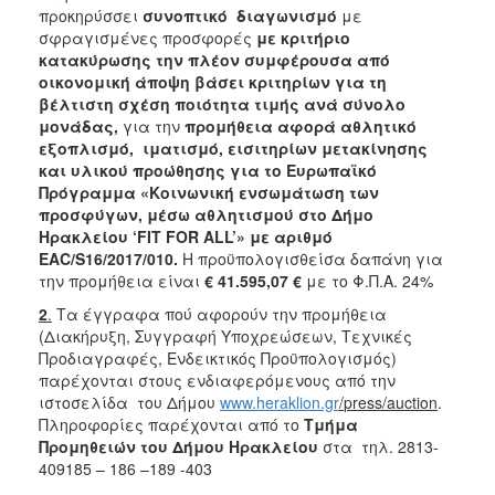
προκηρύσσει
συνοπτικό διαγωνισμό
με
2018
σφραγισμένες προσφορές
με κριτήριο
2017
κατακύρωσης την
πλέον συμφέρουσα από
οικονομική άποψη βάσει κριτηρίων για τη
2016
βέλτιστη σχέση ποιότητα τιμής ανά σύνολο
2015
μονάδας,
για την
προμήθεια αφορά αθλητικό
εξοπλισμό, ιματισμό, εισιτηρίων μετακίνησης
2013
και υλικού προώθησης για το Ευρωπαϊκό
Πρόγραμμα «Κοινωνική ενσωμάτωση των
προσφύγων, μέσω αθλητισμού στο Δήμο
Ηρακλείου ‘FIT FOR ALL’» με αριθμό
EAC/S16/2017/010.
Η προϋπολογισθείσα δαπάνη για
Ο
την προμήθεια είναι
€ 41.595,07 €
με το Φ.Π.Α. 24%
ΤΟΠΟΣ
ΜΑΣ
2
.
Τα έγγραφα πού αφορούν την προμήθεια
(Διακήρυξη, Συγγραφή Υποχρεώσεων, Τεχνικές
ΠΟΛΙΤΙΣΜΟΣ
Προδιαγραφές, Ενδεικτικός Προϋπολογισμός)
παρέχονται στους ενδιαφερόμενους από την
ΑΝΘΕΚΤΙΚΗ
ιστοσελίδα του Δήμου
www.heraklion.gr
/
press
/auction
.
ΠΟΛΗ
Πληροφορίες παρέχονται από το
Τμήμα
Προμηθειών του Δήμου Ηρακλείου
στα τηλ. 2813-
409185 – 186 –189 -403