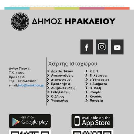
Χάρτης Ιστοχώρου
Αγίου Τίτου 1,
Δελτία Τύπου
Κ.Ε.Π.
Τ.Κ. 71202,
Ανακοινώσεις
Τηλέφωνα
Ηράκλειο
Διαγωνισμοί
e-Υπηρεσίες
Τηλ.: 2813-409000
Προσλήψεις
e-Αιτήματα
email:
info@heraklion.gr
Διαβουλεύσεις
Η Πόλη
Εκδηλώσεις
Ιστορία
Ο Δήμος
Κνωσός
Υπηρεσίες
Μουσεία