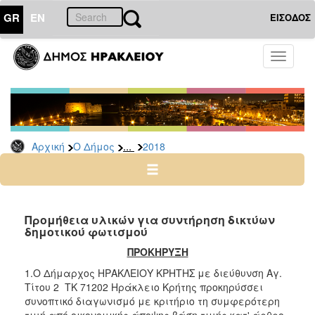
GR
EN
ΕΙΣΟΔΟΣ
Ο
Toggle
ΔΗΜΟΣ
navigati
Διακηρύξεις
-
Δημοπρασίες
Αρχείο
...
Αρχική
Ο Δήμος
2018
2026
2025
2024
Προμήθεια υλικών για συντήρηση δικτύων
2023
δημοτικού φωτισμού
2022
ΠΡΟΚΗΡΥΞΗ
2021
1.Ο Δήμαρχος ΗΡΑΚΛΕΙΟΥ ΚΡΗΤΗΣ με διεύθυνση Αγ.
Τίτου 2 ΤΚ 71202 Ηράκλειο Κρήτης προκηρύσσει
2020
συνοπτικό διαγωνισμό με κριτήριο τη συμφερότερη
2019
τιμή από οικονομικής άποψης βάση τιμής κατ' άρθρο