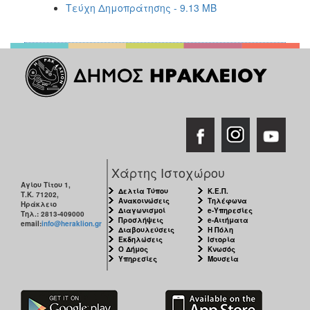
Τεύχη Δημοπράτησης - 9.13 MB
Χάρτης Ιστοχώρου
Αγίου Τίτου 1,
Δελτία Τύπου
Κ.Ε.Π.
Τ.Κ. 71202,
Ανακοινώσεις
Τηλέφωνα
Ηράκλειο
Διαγωνισμοί
e-Υπηρεσίες
Τηλ.: 2813-409000
Προσλήψεις
e-Αιτήματα
email:
info@heraklion.gr
Διαβουλεύσεις
Η Πόλη
Εκδηλώσεις
Ιστορία
Ο Δήμος
Κνωσός
Υπηρεσίες
Μουσεία