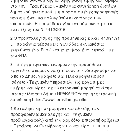
για την ''Προμήθεια υλικών για συντήρηση δικτύων
2018
δημοτικού φωτισμού'' με σφραγισμένες προσφορές
2017
προκειμένου να καλυφθούν οι ανάγκες των
υπηρεσιών. Η προμήθεια γίνεται σύμφωνα με τις
2016
διατάξεις του Ν. 4412/2016.
2015
2.Ο προυπολογισμός της προμήθειας είναι 44.991,91
2013
€ '' σαράντα τέσσερεις χιλιάδες εννιακόσια
ενενήντα ένα Ευρώ και ενενήντα ένα λεπτά '' με
τον ΦΠΑ.
3.Τά έγγραφα που αφορούν την προμήθεια -
εργασίες μπορούν να ζητήσουν οι ενδιαφερόμενοι
Ο
ΤΟΠΟΣ
από το Δήμο, γραφείο 6-2 Ηλεκτροφωτισμού -
ΜΑΣ
Ισόγειο - Τεχνικών Υπηρεσιών, τις εργάσιμες
ημέρες και ώρες, σε ηλεκτρονική μορφή από την
ΠΟΛΙΤΙΣΜΟΣ
ιστοσελίδα του Δήμου ΗΡΑΚΛΕΙΟΥστην ηλεκτρονική
διεύθυνση https://www.heraklion.gr/action
ΑΝΘΕΚΤΙΚΗ
4.Καταληκτική ημερομηνία κατάθεσης των
ΠΟΛΗ
προσφορών (δικαιολογητικά - τεχνικών
προδιαγραφών) από την αρμόδια επιτροπή ορίζεται
η Τετάρτη, 24 Οκτώβριος 2018 και ώρα 10:00 π.μ.