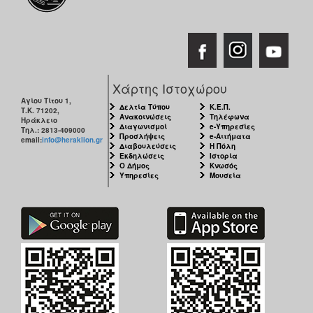
Χάρτης Ιστοχώρου
Αγίου Τίτου 1,
Δελτία Τύπου
Κ.Ε.Π.
Τ.Κ. 71202,
Ανακοινώσεις
Τηλέφωνα
Ηράκλειο
Διαγωνισμοί
e-Υπηρεσίες
Τηλ.: 2813-409000
Προσλήψεις
e-Αιτήματα
email:
info@heraklion.gr
Διαβουλεύσεις
Η Πόλη
Εκδηλώσεις
Ιστορία
Ο Δήμος
Κνωσός
Υπηρεσίες
Μουσεία