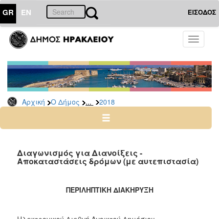
GR
EN
ΕΙΣΟΔΟΣ
Ο
Toggle
ΔΗΜΟΣ
navigati
Διακηρύξεις
-
Δημοπρασίες
Αρχείο
...
Αρχική
Ο Δήμος
2018
2026
2025
2024
Διαγωνισμός για Διανοίξεις -
2023
Αποκαταστάσεις δρόμων (με αυτεπιστασία)
2022
2021
ΠΕΡΙΛΗΠΤΙΚΗ ΔΙΑΚΗΡΥΞΗ
2020
2019
Ηλεκτρονικού Διεθνή Ανοικτού Δημόσιου