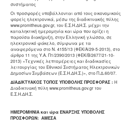
συστήματος
Οι προσφορές υποβάλλονται από τους οικονομικούς
φορείς ηλεκτρονικά, μέσω της διαδικτυακής πύλης
www.promitheus.gov.gr, του Ε.Σ.Η.ΔΗ.Σ. μέχρι την
καταληκτική ημερομηνία και ώρα που ορίζει η
παρούσα διακήρυξη, στην Ελληνική γλώσσα, σε
ηλεκτρονικό φάκελο, σύμφωνα με τα
αναφερόμενα στο Ν. 4155/13 (ΦΕΚ/Α/29-5-2013), στο
άρθρο 11 της Υ.Α. Π1/2390/2013 (ΦΕΚ/Β/2677/21-10-
2013) «Τεχνικές λεπτομέρειες και διαδικασίες
λειτουργίας του Εθνικού Συστήματος Ηλεκτρονικών
Δημοσίων Συμβάσεων (Ε.Σ.Η.ΔΗ.Σ.)», στο Π.Δ.60/07.
ΔΙΑΔΙΚΤΥΑΚΟΣ ΤΟΠΟΣ ΥΠΟΒΟΛΗΣ ΠΡΟΣΦΟΡΑΣ :
Η
Διαδικτυακή πύλη www.promitheus.gov.gr του
Ε.Σ.Η.ΔΗ.Σ.
ΗΜΕΡΟΜΗΝΙΑ και ώρα ΕΝΑΡΞΗΣ ΥΠΟΒΟΛΗΣ
ΠΡΟΣΦΟΡΩΝ: ΑΜΕΣΑ