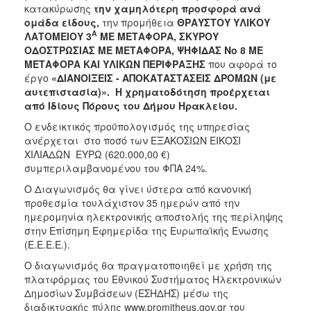
κατακύρωσης
την χαμηλότερη προσφορά ανά
ομάδα είδους,
την προμήθεια
ΘΡΑΥΣΤΟΥ ΥΛΙΚΟΥ
Α
ΛΑΤΟΜΕΙΟΥ 3
ΜΕ ΜΕΤΑΦΟΡΑ, ΣΚΥΡΟΥ
ΟΔΟΣΤΡΩΣΙΑΣ ΜΕ ΜΕΤΑΦΟΡΑ, ΨΗΦΙΔΑΣ Νο 8 ΜΕ
ΜΕΤΑΦΟΡΑ ΚΑΙ ΥΛΙΚΩΝ ΠΕΡΙΦΡΑΞΗΣ
που αφορά το
έργο
«ΔΙΑΝΟΙΞΕΙΣ - ΑΠΟΚΑΤΑΣΤΑΣΕΙΣ ΔΡΟΜΩΝ
(με
αυτεπιστασία)
»
. Η χρηματοδότηση προέρχεται
από Ιδίους Πόρους του Δήμου Ηρακλείου.
Ο ενδεικτικός προϋπολογισμός της υπηρεσίας
ανέρχεται στο ποσό των ΕΞΑΚΟΣΙΩΝ ΕΙΚΟΣΙ
ΧΙΛΙΑΔΩΝ ΕΥΡΩ (620.000,00 €)
συμπεριλαμβανομένου του ΦΠΑ 24%.
Ο Διαγωνισμός θα γίνει ύστερα από κανονική
προθεσμία τουλάχιστον 35 ημερών από την
ημερομηνία ηλεκτρονικής αποστολής της περίληψης
στην Επίσημη Εφημερίδα της Ευρωπαϊκής Ένωσης
(Ε.Ε.Ε.Ε.).
Ο διαγωνισμός θα πραγματοποιηθεί με χρήση της
πλατφόρμας του Εθνικού Συστήματος Ηλεκτρονικών
Δημοσίων Συμβάσεων (ΕΣΗΔΗΣ) μέσω της
διαδικτυακής πύλης www.promitheus.gov.gr του