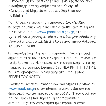
Η προκήρυξη και το πλήρες κείμενο της παρούσας
Διακήρυξης καταχωρήθηκαν στο Κεντρικό
Ηλεκτρονικό Μητρώο Δημοσίων Συμβάσεων
[1]
(ΚΗΜΔΗΣ)
.
Το πλήρες κείμενο της παρούσας Διακήρυξης
καταχωρήθηκε ακόμη και στη διαδικτυακή πύλη του
[2]
Ε.Σ.Η.ΔΗ.Σ.
:
http
://
www
.
promitheus
.
gov
.
gr
, όπου η
σχετική ηλεκτρονική διαδικασία σύναψης σύμβασης
στην πλατφόρμα ΕΣΗΔΗΣ
έλαβε Συστημικό Αύξοντα
Αριθμό :
62883
Προκήρυξη (περίληψη της παρούσας Διακήρυξης)
δημοσιεύεται και στον Ελληνικό Τύπο , σύμφωνα με
το άρθρο 66 του Ν. 4412/2016 και συγκεκριμένα στις
Ημερήσιες τοπικές Εφημερίδες ΝΕΑ ΚΡΗΤΗ - ΠΑΤΡΙΣ
και την εβδομαδιαία νομαρχιακή Εφημερίδα
ΑΠΟΨΗ ΤΟΥ ΝΟΤΟΥ .
Ηλεκτρονικά στην ιστοσελίδα του Δήμου Ηρακλείου
(
www.heraklion.gr
) στον πίνακα ανακοινώσεων του
δημοτικού καταστήματος στην οδό Αγ. Τίτου αρ.1 του
Δήμου Ηρακλείου Περίληψη της παρούσας
διακήρυξης: Θα αναρτηθεί ηλεκτρονικά στον