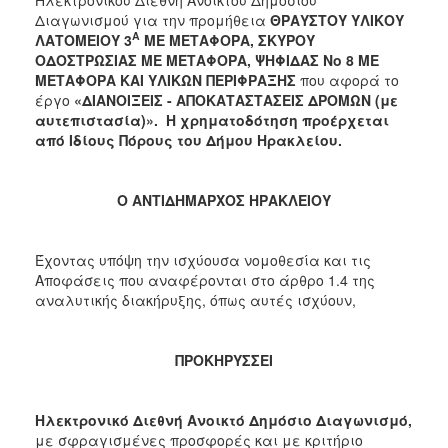
Διαγωνισμού για την προμήθεια
ΘΡΑΥΣΤΟΥ ΥΛΙΚΟΥ
2018
Α
ΛΑΤΟΜΕΙΟΥ 3
ΜΕ ΜΕΤΑΦΟΡΑ, ΣΚΥΡΟΥ
2017
ΟΔΟΣΤΡΩΣΙΑΣ ΜΕ ΜΕΤΑΦΟΡΑ, ΨΗΦΙΔΑΣ Νο 8 ΜΕ
ΜΕΤΑΦΟΡΑ ΚΑΙ ΥΛΙΚΩΝ ΠΕΡΙΦΡΑΞΗΣ
που αφορά το
2016
έργο
«ΔΙΑΝΟΙΞΕΙΣ - ΑΠΟΚΑΤΑΣΤΑΣΕΙΣ ΔΡΟΜΩΝ
(με
2015
αυτεπιστασία)
»
. Η χρηματοδότηση προέρχεται
από Ιδίους Πόρους του Δήμου Ηρακλείου.
2013
Ο ΑΝΤΙΔΗΜΑΡΧΟΣ ΗΡΑΚΛΕΙΟΥ
Ο
ΤΟΠΟΣ
Έχοντας υπόψη την ισχύουσα νομοθεσία και τις
ΜΑΣ
Αποφάσεις που αναφέρονται στο άρθρο 1.4 της
αναλυτικής διακήρυξης, όπως αυτές ισχύουν,
ΠΟΛΙΤΙΣΜΟΣ
ΠΡΟΚΗΡΥΣΣΕΙ
ΑΝΘΕΚΤΙΚΗ
ΠΟΛΗ
Ηλεκτρονικό Διεθνή Ανοικτό Δημόσιο Διαγωνισμό,
με σφραγισμένες προσφορές και με κριτήριο