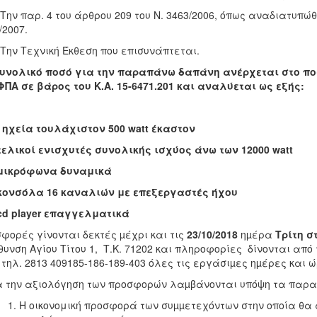
ην παρ. 4 του άρθρου 209 του Ν. 3463/2006, όπως αναδιατυπώθη
/2007.
ην Τεχνική Έκθεση που επισυνάπτεται.
συνολικό ποσό για την παραπάνω δαπάνη ανέρχεται στο πο
ΦΠΑ σε βάρος του Κ.Α. 15-6471.201
και αναλύεται ως εξής:
4 ηχεία τουλάχιστον 500
watt
έκαστον
 τελικοί ενισχυτές συνολικής ισχύος άνω των 12000 watt
 μικρόφωνα δυναμικά
 κονσόλα 16 καναλιών με επεξεργαστές ήχου
 cd player επαγγελματικά
φορές γίνονται δεκτές µέχρι και τις
23/10/2018
ηµέρα
Τρίτη σ
θυνση Αγίου Τίτου 1, Τ.Κ. 71202 και πληροφορίες δίνονται απ
τηλ. 2813 409185-186-189-403 όλες τις εργάσιµες ηµέρες και 
 την αξιολόγηση των προσφορών λαµβάνονται υπόψη τα παρ
Η οικονομική προσφορά των συµµετεχόντων στην οποία θα