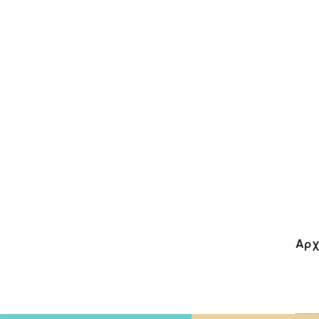
Η κ
Αρχ