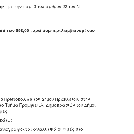
κε µε την παρ. 3 του άρθρου 22 του Ν.
σό των 998,00 ευρώ συµπεριλαµβανοµένου
το Πρωτόκολλο
του ∆ήµου Ηρακλείου, στην
ό το Τµήµα Προµηθειών-Δημοπρασιών του ∆ήµου
ώρες.
ακάτω:
 αναγράφονται αναλυτικά οι τιμές στο