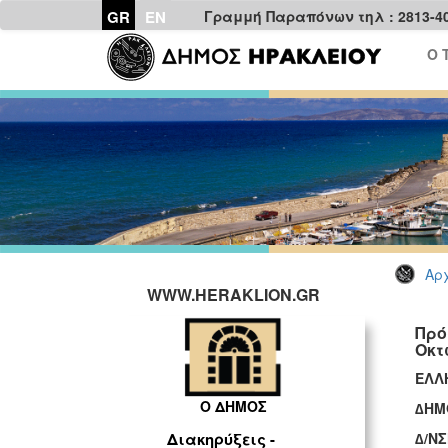
GR
EN
Γραμμή Παραπόνων τηλ : 2813-4
Ο 
Αρχ
WWW.HERAKLION.GR
Πρό
Οκτ
ΕΛΛ
Ο ΔΗΜΟΣ
∆ΗΜ
∆/Ν
Διακηρύξεις -