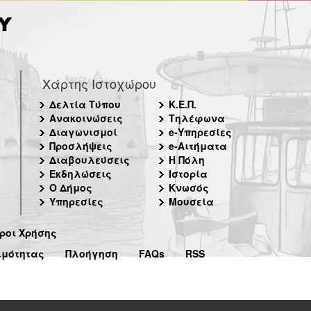
Χάρτης Ιστοχώρου
Δελτία Τύπου
Κ.Ε.Π.
Ανακοινώσεις
Τηλέφωνα
Διαγωνισμοί
e-Υπηρεσίες
Προσλήψεις
e-Αιτήματα
Διαβουλεύσεις
Η Πόλη
Εκδηλώσεις
Ιστορία
Ο Δήμος
Κνωσός
Υπηρεσίες
Μουσεία
ροι Χρήσης
ιμότητας
Πλοήγηση
FAQs
RSS