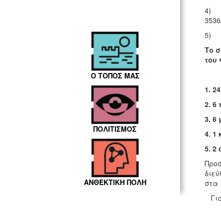
4) Τ
3536
5) Τ
Το 
του 
Ο ΤΟΠΟΣ ΜΑΣ
1. 2
2. 6
3. 6
ΠΟΛΙΤΙΣΜΟΣ
4. 1
5. 2
Προσ
διεύ
ΑΝΘΕΚΤΙΚΗ ΠΟΛΗ
στα 
Για