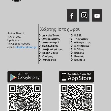
Χάρτης Ιστοχώρου
Αγίου Τίτου 1,
Δελτία Τύπου
Κ.Ε.Π.
Τ.Κ. 71202,
Ανακοινώσεις
Τηλέφωνα
Ηράκλειο
Διαγωνισμοί
e-Υπηρεσίες
Τηλ.: 2813-409000
Προσλήψεις
e-Αιτήματα
email:
info@heraklion.gr
Διαβουλεύσεις
Η Πόλη
Εκδηλώσεις
Ιστορία
Ο Δήμος
Κνωσός
Υπηρεσίες
Μουσεία