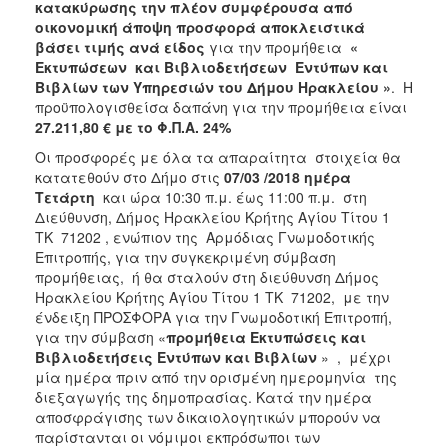
κατακύρωσης την πλέον συμφέρουσα από
2018
οικονομική άποψη προσφορά αποκλειστικά
βάσει τιμής
ανά είδος
για την προμήθεια
«
2017
Εκτυπώσεων και Βιβλιοδετήσεων Εντύπων και
2016
Βιβλίων των Υπηρεσιών του Δήμου
Ηρακλείου
»
. Η
προϋπολογισθείσα δαπάνη για την προμήθεια είναι
2015
27.211,80 € με το Φ.Π.Α. 24%
2013
Οι προσφορές με όλα τα απαραίτητα στοιχεία θα
κατατεθούν στο Δήμο στις
07/03 /2018 ημέρα
Τετάρτη
και ώρα 10:30 π.μ. έως 11:00 π.μ. στη
Διεύθυνση, Δήμος Ηρακλείου Κρήτης Αγίου Τίτου 1
ΤΚ 71202 , ενώπιον της Αρμόδιας Γνωμοδοτικής
Ο
ΤΟΠΟΣ
Επιτροπής, για την συγκεκριμένη σύμβαση
ΜΑΣ
προμήθειας, ή θα σταλούν στη διεύθυνση Δήμος
Ηρακλείου Κρήτης Αγίου Τίτου 1 ΤΚ 71202, με την
ΠΟΛΙΤΙΣΜΟΣ
ένδειξη ΠΡΟΣΦΟΡΑ για την Γνωμοδοτική Επιτροπή,
για την σύμβαση «
προμήθεια
Εκτυπώσεις και
Βιβλιοδετήσεις Εντύπων και Βιβλίων
» , μέχρι
ΑΝΘΕΚΤΙΚΗ
ΠΟΛΗ
μία ημέρα πριν από την ορισμένη ημερομηνία της
διεξαγωγής της δημοπρασίας. Κατά την ημέρα
αποσφράγισης των δικαιολογητικών μπορούν να
παρίστανται οι νόμιμοι εκπρόσωποι των