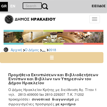
GR
EN
ΕΙΣΟΔΟΣ
Ο
Toggle
ΔΗΜΟΣ
navigati
Διακηρύξεις
-
Δημοπρασίες
Αρχείο
...
Αρχική
Ο Δήμος
2018
2026
2025
2024
Προμήθεια Εκτυπώσεων και Βιβλιοδετήσεων
2023
Εντύπων και Βιβλίων των Υπηρεσιών του
Δήμου Ηρακλείου
2022
Ο Δήμος Ηρακλείου Κρήτης με διεύθυνση Αγ. Τίτου 1
2021
τηλ. 2813-409000 fax 2810-229207 Τ.Κ. 71202
2020
προκηρύσσει
συνοπτικό διαγωνισμό
με
σφραγισμένες προσφορές
με κριτήριο
2019