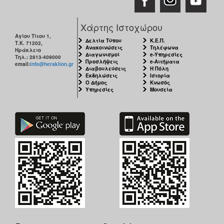
Χάρτης Ιστοχώρου
Αγίου Τίτου 1,
Δελτία Τύπου
Κ.Ε.Π.
Τ.Κ. 71202,
Ανακοινώσεις
Τηλέφωνα
Ηράκλειο
Διαγωνισμοί
e-Υπηρεσίες
Τηλ.: 2813-409000
Προσλήψεις
e-Αιτήματα
email:
info@heraklion.gr
Διαβουλεύσεις
Η Πόλη
Εκδηλώσεις
Ιστορία
Ο Δήμος
Κνωσός
Υπηρεσίες
Μουσεία