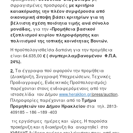
σφραγισμένες προσφορές
με κριτήριο
2018
κατακύρωσης την
πλέον συμφέρουσα από
2017
οικονομική άποψη βάσει κριτηρίων για τη
βέλτιστη σχέση ποιότητα τιμής ανά σύνολο
2016
μονάδας,
για την
«
Προμήθεια βασικού
2015
εξοπλισμού κτιρίου πληροφόρησης και
πολιτισμού της τοπικής κοινότητας Βουτών.
2013
Η προϋπολογισθείσα δαπάνη για την προμήθεια
είναι 64.635,00
€ ( συμπεριλαμβανομένου Φ.Π.Α.
24%).
2
.
Τα έγγραφα πού αφορούν την προμήθεια
Ο
ΤΟΠΟΣ
(Διακήρυξη, Συγγραφή Υποχρεώσεων, Τεχνικές
ΜΑΣ
Προδιαγραφές, Ενδεικτικός Προϋπολογισμός)
παρέχονται στους ενδιαφερόμενους από την
ΠΟΛΙΤΙΣΜΟΣ
ιστοσελίδα του Δήμου
www.heraklion.gr
/
press
/auction
.
Πληροφορίες παρέχονται από το
Τμήμα
Προμηθειών του Δήμου Ηρακλείου
στα τηλ. 2813-
ΑΝΘΕΚΤΙΚΗ
ΠΟΛΗ
409185 – 186 –189 -403
τις εργάσιμες ημέρες και ώρες. Η παρούσα
προκήρυξη και η διακήρυξη θα αναρτηθεί στο
ΚΗΜΔΗΣ δώδεκα ημέρες τουλάχιστον πριν από την