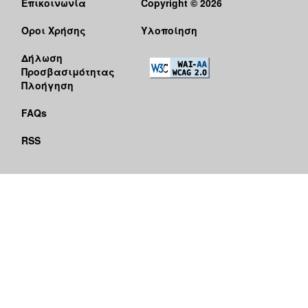
Επικοινωνία
Copyright © 2026
Όροι Χρήσης
Υλοποίηση
Δήλωση
Προσβασιμότητας
Πλοήγηση
FAQs
RSS