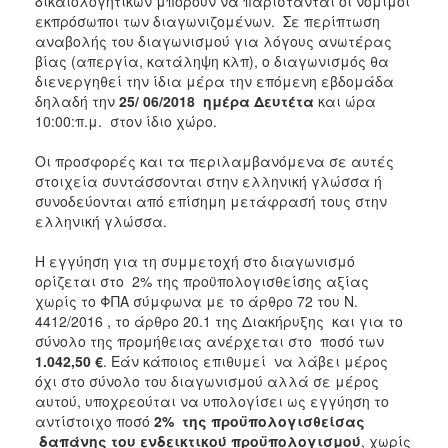
δικαιολογητικών μπορούν να παρίστανται οι νόμιμοι
εκπρόσωποι των διαγωνιζομένων. Σε περίπτωση
αναβολής του διαγωνισμού για λόγους ανωτέρας
βίας (απεργία, κατάληψη κλπ), ο διαγωνισμός θα
διενεργηθεί την ίδια μέρα την επόμενη εβδομάδα
δηλαδή την
25/
06/2018
ημέρα Δευτέτα
και ώρα
10:00:π.μ. στον ίδιο χώρο.
Οι προσφορές και τα περιλαμβανόμενα σε αυτές
στοιχεία συντάσσονται στην ελληνική γλώσσα ή
συνοδεύονται από επίσημη μετάφρασή τους στην
ελληνική γλώσσα.
Η εγγύηση για τη συμμετοχή στο διαγωνισμό
ορίζεται στο 2% της προϋπολογισθείσης αξίας
χωρίς το ΦΠΑ σύμφωνα με το άρθρο 72 του Ν.
4412/2016 , το άρθρο 20.1 της Διακήρυξης και για το
σύνολο της προμήθειας ανέρχεται στο ποσό των
1.042,50
€
. Εάν κάποιος επιθυμεί να λάβει μέρος
όχι στο σύνολο του διαγωνισμού αλλά σε μέρος
αυτού, υποχρεούται να υπολογίσει ως εγγύηση το
αντίστοιχο ποσό
2%
της προϋπολογισθείσας
δαπάνης του ενδεικτικού προϋπολογισμού
, χωρίς