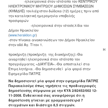
-ηλεκτρονικά στον ιστότοπο του ΚΕΝΤΡΙΚΟΥ
ΗΛΕΚΤΡΟΝΙΚΟΥ ΜΗΤΡΩΟΥ ΔΗΜΟΣΙΩΝ ΣΥΜΒΑΣΕΩΝ
(ΚΗΜΔΗΣ) τουλάχιστον δώδεκα (12) ημέρες πριν από
την καταληκτική ημερομηνία υποβολής
προσφορών
-ηλεκτρονικά στην ιστοσελίδα του
Δήμου Ηρακλείου
(
www.heraklion.gr
-στον πίνακα ανακοινώσεων του Δήμου Ηρακλείου
στην οδό Αγ. Τίτου 1.
Η
προκήρυξη (προκήρυξη της διακήρυξης):-Θα
αναρτηθεί ηλεκτρονικά στον ιστότοπο του
προγράμματος «ΔΙΑΥΓΕΙΑ».-Θα αποσταλεί στα
Επιμελητήρια. -Θα δημοσιευθεί μία φορά στην
Εφημερίδα ΠΑΤΡΙΣ
Να δημοσιευτεί μία φορά στην εφημερίδα ΠΑΤΡΙΣ
Παρακαλούμε όπως τηρήσετε τις προδιαγραφές
δημοσίευσης σύμφωνα με την ΚΥΑ 2/82452/002 12-
11-2008. Ενδεικτικά σας αναφέρουμε ότι η
δημοσίευση γίνεται με γραμματοσειρά 7
στιγμάτων και διάστιχο 8,5 στιγμών.