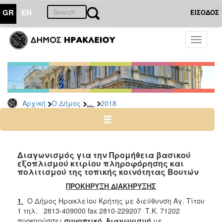
GR
EN
ΕΙΣΟΔΟΣ
Ο
Toggle
ΔΗΜΟΣ
navigati
Διακηρύξεις
-
Δημοπρασίες
Αρχείο
...
Αρχική
Ο Δήμος
2018
2026
2025
2024
Διαγωνισμός για την Προμήθεια βασικού
2023
εξοπλισμού κτιρίου πληροφόρησης και
πολιτισμού της τοπικής κοινότητας Βουτών
2022
ΠΡΟΚΗΡΥΞΗ ΔΙΑΚΗΡΥΞΗΣ
2021
1
.
Ο Δήμος Ηρακλείου Κρήτης με διεύθυνση Αγ. Τίτου
2020
1 τηλ. 2813-409000 fax 2810-229207 Τ.Κ. 71202
2019
προκηρύσσει
συνοπτικό διαγωνισμό
με