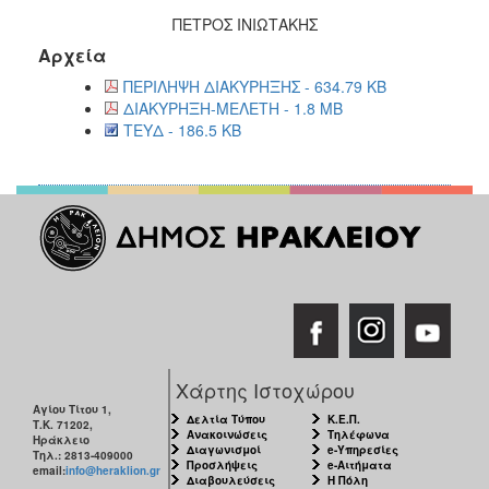
ΠΕΤΡΟΣ ΙΝΙΩΤΑΚΗΣ
Αρχεία
ΠΕΡΙΛΗΨΗ ΔΙΑΚΥΡΗΞΗΣ - 634.79 KB
ΔΙΑΚΥΡΗΞΗ-ΜΕΛΕΤΗ - 1.8 MB
ΤΕΥΔ - 186.5 KB
Χάρτης Ιστοχώρου
Αγίου Τίτου 1,
Δελτία Τύπου
Κ.Ε.Π.
Τ.Κ. 71202,
Ανακοινώσεις
Τηλέφωνα
Ηράκλειο
Διαγωνισμοί
e-Υπηρεσίες
Τηλ.: 2813-409000
Προσλήψεις
e-Αιτήματα
email:
info@heraklion.gr
Διαβουλεύσεις
Η Πόλη