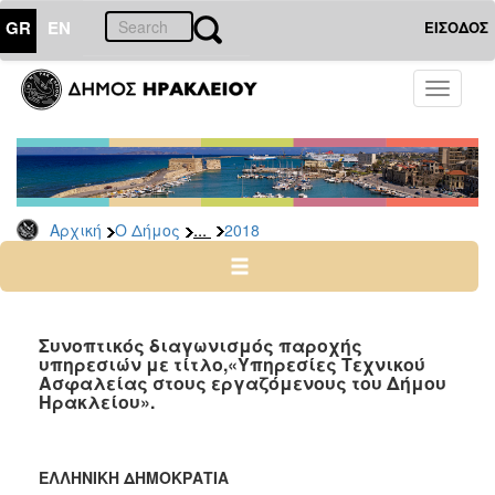
GR
EN
ΕΙΣΟΔΟΣ
Ο
Toggle
ΔΗΜΟΣ
navigati
Διακηρύξεις
-
Δημοπρασίες
Αρχείο
...
Αρχική
Ο Δήμος
2018
2026
2025
2024
Συνοπτικός διαγωνισμός παροχής
2023
υπηρεσιών με τίτλο,«Υπηρεσίες Τεχνικού
Ασφαλείας στους εργαζόμενους του Δήμου
2022
Ηρακλείου».
2021
2020
ΕΛΛΗΝΙΚΗ ΔΗΜΟΚΡΑΤΙΑ
2019