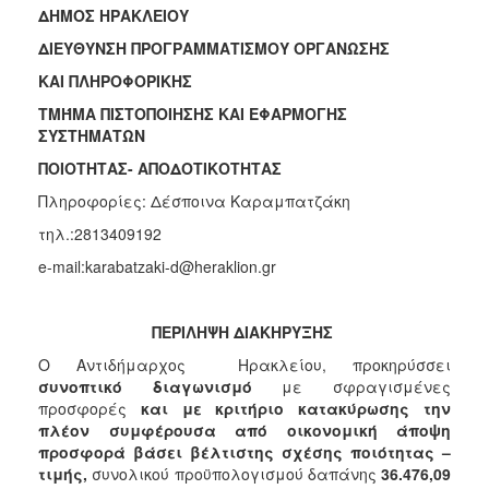
ΔΗΜΟΣ ΗΡΑΚΛΕΙΟΥ
2018
ΔΙΕΥΘΥΝΣΗ ΠΡΟΓΡΑΜΜΑΤΙΣΜΟΥ ΟΡΓΑΝΩΣΗΣ
2017
ΚΑΙ ΠΛΗΡΟΦΟΡΙΚΗΣ
2016
ΤΜΉΜΑ ΠΙΣΤΟΠΟΙΗΣΗΣ ΚΑΙ ΕΦΑΡΜΟΓΗΣ
2015
ΣΥΣΤΗΜΑΤΩΝ
2013
ΠΟΙΟΤΗΤΑΣ- ΑΠΟΔΟΤΙΚΟΤΗΤΑΣ
Πληροφορίες: Δέσποινα Καραμπατζάκη
τηλ.:2813409192
Ο
e-mail:karabatzaki-d@heraklion.gr
ΤΟΠΟΣ
ΜΑΣ
ΠΕΡΙΛΗΨΗ ΔΙΑΚΗΡΥΞΗΣ
ΠΟΛΙΤΙΣΜΟΣ
Ο Αντιδήμαρχος Ηρακλείου, προκηρύσσει
συνοπτικό διαγωνισμό
με σφραγισμένες
ΑΝΘΕΚΤΙΚΗ
προσφορές
και με κριτήριο κατακύρωσης την
ΠΟΛΗ
πλέον συμφέρουσα από οικονομική άποψη
προσφορά βάσει βέλτιστης σχέσης ποιότητας –
τιμής,
συνολικού προϋπολογισμού δαπάνης
36.476,09