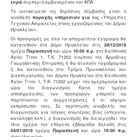
ευρώ
συμπεριλαμβανομένου του ΦΠΑ.
Το αντικείμενο της δημόσιας σύμβασης είναι η
ανάθεση
παροχής υπηρεσιών για τις
«Υπηρεσίες
Τεχνικού Ασφαλείας στους εργαζόμενους του Δήμου
Ηρακλείου».
Οι προσφορές με όλα τα απαραίτητα έγγραφα θα
κατατεθούν στο Δήμο Ηρακλείου στις
28/12/2018
ημέρα
Παρασκευή
και ώρα
10:00 π.μ.
στη διεύθυνση
Αγίου Τίτου 1, Τ.Κ. 71202 ενώπιον της Αρμόδιας
Γνωμοδοτικής Επιτροπής ή θα σταλούν ταχυδρομικά
ή θα κατατεθούν στο Τμήμα Πρωτοκόλλου και
Διεκπεραίωσης του Δήμου Ηρακλείου στη διεύθυνση
Αγίου Τίτου 1, Τ.Κ. 71202 μέχρι την ημερομηνία και
ώρα του διαγωνισμού. Κατά την ημέρα
αποσφράγισης των προσφορών μπορούν να
παρίστανται οι συμμετέχοντες ή οι νόμιμοι
εκπρόσωποι τους. Σε περίπτωση αναβολής του
διαγωνισμού για λόγους ανωτέρας βίας (απεργία,
κατάληψη κλπ.), ο διαγωνισμός θα διενεργηθεί την
ίδια ημέρα την επόμενη εβδομάδα δηλαδή στις
04/01/2019
ημέρα
Παρασκευή
και ώρα
10:00 π.μ.
στον ίδιο χώρο.