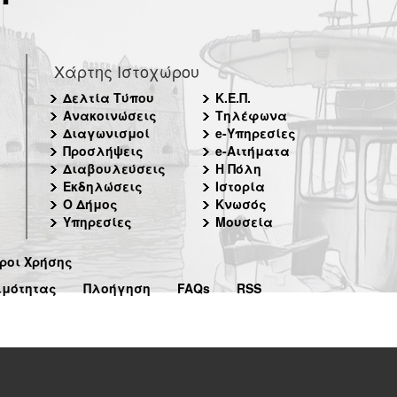
Χάρτης Ιστοχώρου
Δελτία Τύπου
Κ.Ε.Π.
Ανακοινώσεις
Τηλέφωνα
Διαγωνισμοί
e-Υπηρεσίες
Προσλήψεις
e-Αιτήματα
Διαβουλεύσεις
Η Πόλη
Εκδηλώσεις
Ιστορία
Ο Δήμος
Κνωσός
Υπηρεσίες
Μουσεία
ροι Χρήσης
ιμότητας
Πλοήγηση
FAQs
RSS