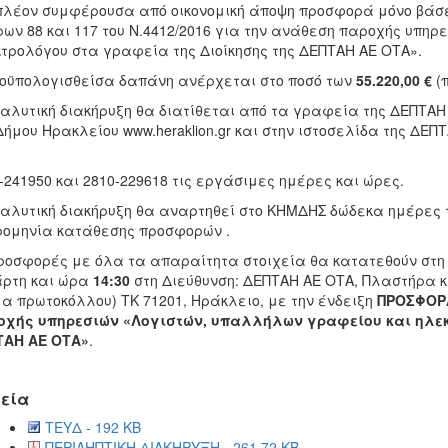
πλέον συμφέρουσα από οικονομική άποψη προσφορά μόνο βάσει
ων 88 και 117 του Ν.4412/2016 για την ανάθεση παροχής υπη
τρολόγου στα γραφεία της Διοίκησης της ΔΕΠΤΑΗ ΑΕ ΟΤΑ».
οϋπολογισθείσα δαπάνη ανέρχεται στο ποσό των
55.220,00 €
(π
αλυτική διακήρυξη θα διατίθεται από τα γραφεία της ΔΕΠΤΑΗ
Δήμου Ηρακλείου www.heraklion.gr και στην ιστοσελίδα της ΔΕΠ
-241950 και 2810-229618 τις εργάσιμες ημέρες και ώρες.
αλυτική διακήρυξη θα αναρτηθεί στο ΚΗΜΔΗΣ δώδεκα ημέρες τ
ομηνία κατάθεσης προσφορών .
ροσφορές με όλα τα απαραίτητα στοιχεία θα κατατεθούν στ
άρτη και ώρα
14:30
στη Διεύθυνση: ΔΕΠΤΑΗ ΑΕ ΟΤΑ, Πλαστήρα και
α πρωτοκόλλου) ΤΚ 71201, Ηράκλειο, με την ένδειξη
ΠΡΟΣΦΟΡΑ
οχής υπηρεσιών «Λογιστών, υπαλλήλων γραφείου και ηλεκ
ΤΑΗ ΑΕ ΟΤΑ»
.
εία
ΤΕΥΔ - 192 KB
ΠΕΡΙΛΗΠΤΙΚΗ ΔΙΑΚΗΡΥΞΗ - 261.72 KB