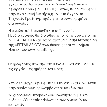
εγκαταστάσεων του Πολιτιστικού Συνεδριακού
2018
Κέντρου Ηρακλείου (Π.ΣΚ.Η.)», όπως παρουσιάζεται
2017
στην αναλυτική διακήρυξη και στο έγγραφο
Τεχνικών Προδιαγραφών για το συγκεκριμένο
2016
διαγωνισμό.
2015
Η αναλυτική διακήρυξη και οι Τεχνικές
2013
Προδιαγραφές θα διατίθενται από τα γραφεία της
ΔΕΠΤΑΗ ΑΕ ΟΤΑ και θα αναρτηθούν στην ιστοσελίδα
της ΔΕΠΤΑΗ ΑΕ ΟΤΑ www.deptah.gr και του Δήμου
Ηρακλείου www.heraklion.gr.
Ο
ΤΟΠΟΣ
Πληροφορίες στα τηλ. 2810-241950 και 2810-229618
ΜΑΣ
τις εργάσιμες ημέρες και ώρες
ΠΟΛΙΤΙΣΜΟΣ
Υποβολή μέχρι την Πέμπτη 31.05.2018 και ώρα 14:30
ΑΝΘΕΚΤΙΚΗ
στην οποία συμπεριλαμβάνεται και δια του
ΠΟΛΗ
ταχυδρομείου υποβολή δικαιολογητικών με την
ένδειξη «Υπηρεσίες Φύλαξης των ανοικτών και
κλειστών