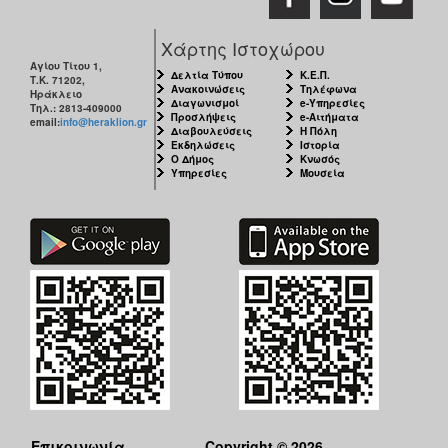
Χάρτης Ιστοχώρου
Αγίου Τίτου 1,
Δελτία Τύπου
Κ.Ε.Π.
Τ.Κ. 71202,
Ανακοινώσεις
Τηλέφωνα
Ηράκλειο
Διαγωνισμοί
e-Υπηρεσίες
Τηλ.: 2813-409000
Προσλήψεις
e-Αιτήματα
email:
info@heraklion.gr
Διαβουλεύσεις
Η Πόλη
Εκδηλώσεις
Ιστορία
Ο Δήμος
Κνωσός
Υπηρεσίες
Μουσεία
Επικοινωνία
Copyright © 2026