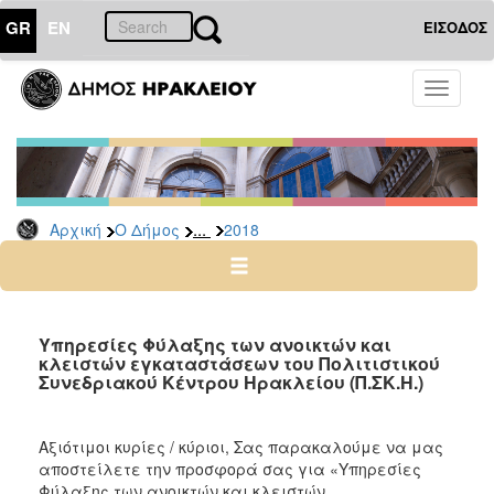
GR
EN
ΕΙΣΟΔΟΣ
Ο
Toggle
ΔΗΜΟΣ
navigati
Διακηρύξεις
-
Δημοπρασίες
Αρχείο
...
Αρχική
Ο Δήμος
2018
2026
2025
2024
Υπηρεσίες Φύλαξης των ανοικτών και
2023
κλειστών εγκαταστάσεων του Πολιτιστικού
Συνεδριακού Κέντρου Ηρακλείου (Π.ΣΚ.Η.)
2022
2021
Αξιότιμοι κυρίες / κύριοι, Σας παρακαλούμε να μας
2020
αποστείλετε την προσφορά σας για «Υπηρεσίες
2019
Φύλαξης των ανοικτών και κλειστών