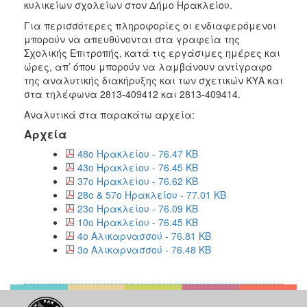
κυλικείων σχολείων στον Δήμο Ηρακλείου.
2018
Για περισσότερες πληροφορίες οι ενδιαφερόμενοι
2017
μπορούν να απευθύνονται στα γραφεία της
Σχολικής Επιτροπής, κατά τις εργάσιμες ημέρες και
2016
ώρες, απ’ όπου μπορούν να λαμβάνουν αντίγραφο
2015
της αναλυτικής διακήρυξης και των σχετικών ΚΥΑ και
στα τηλέφωνα 2813-409412 και 2813-409414.
2013
Αναλυτικά στα παρακάτω αρχεία:
Αρχεία
48ο Ηρακλείου - 76.47 KB
Ο
43ο Ηρακλείου - 76.45 KB
ΤΟΠΟΣ
37ο Ηρακλείου - 76.62 KB
ΜΑΣ
28ο & 57ο Ηρακλείου - 77.01 KB
23ο Ηρακλείου - 76.09 KB
ΠΟΛΙΤΙΣΜΟΣ
10ο Ηρακλείου - 76.45 KB
4ο Αλικαρνασσού - 76.81 KB
ΑΝΘΕΚΤΙΚΗ
3ο Αλικαρνασσού - 76.48 KB
ΠΟΛΗ