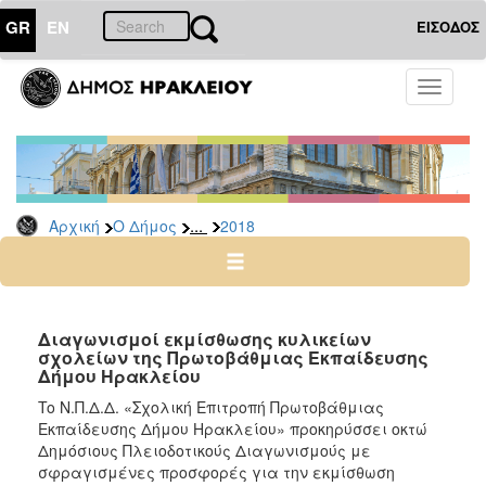
GR
EN
ΕΙΣΟΔΟΣ
Ο
Toggle
ΔΗΜΟΣ
navigati
Διακηρύξεις
-
Δημοπρασίες
Αρχείο
...
Αρχική
Ο Δήμος
2018
2026
2025
2024
Διαγωνισμοί εκμίσθωσης κυλικείων
2023
σχολείων της Πρωτοβάθμιας Εκπαίδευσης
Δήμου Ηρακλείου
2022
To Ν.Π.Δ.Δ. «Σχολική Επιτροπή Πρωτοβάθμιας
2021
Εκπαίδευσης Δήμου Ηρακλείου» προκηρύσσει οκτώ
2020
Δημόσιους Πλειοδοτικούς Διαγωνισμούς με
σφραγισμένες προσφορές για την εκμίσθωση
2019