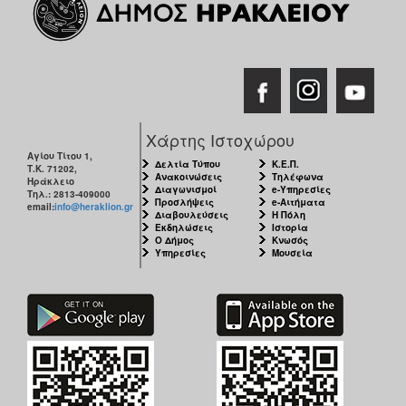
Χάρτης Ιστοχώρου
Αγίου Τίτου 1,
Δελτία Τύπου
Κ.Ε.Π.
Τ.Κ. 71202,
Ανακοινώσεις
Τηλέφωνα
Ηράκλειο
Διαγωνισμοί
e-Υπηρεσίες
Τηλ.: 2813-409000
Προσλήψεις
e-Αιτήματα
email:
info@heraklion.gr
Διαβουλεύσεις
Η Πόλη
Εκδηλώσεις
Ιστορία
Ο Δήμος
Κνωσός
Υπηρεσίες
Μουσεία