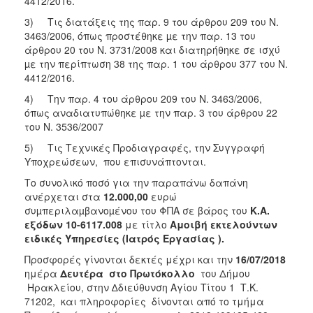
4412/2016.
3) Τις διατάξεις της παρ. 9 του άρθρου 209 του Ν.
3463/2006, όπως προστέθηκε µε την παρ. 13 του
άρθρου 20 του Ν. 3731/2008 και διατηρήθηκε σε ισχύ
µε την περίπτωση 38 της παρ. 1 του άρθρου 377 του Ν.
4412/2016.
4) Την παρ. 4 του άρθρου 209 του Ν. 3463/2006,
όπως αναδιατυπώθηκε µε την παρ. 3 του άρθρου 22
του Ν. 3536/2007
5) Τις Τεχνικές Προδιαγραφές, την Συγγραφή
Υποχρεώσεων, που επισυνάπτονται.
Το συνολικό ποσό για την παραπάνω δαπάνη
ανέρχεται στα
12.000,00
ευρώ
συµπεριλαµβανοµένου του ΦΠΑ σε βάρος του
Κ.Α.
εξόδων 10-6117.008
με τίτλο
Αμοιβή εκτελούντων
ειδικές Υπηρεσίες (Ιατρός Εργασίας ).
Προσφορές γίνονται δεκτές μέχρι και την
16/07/2018
ημέρα
Δευτέρα στο Πρωτόκολλο
του Δήμου
Ηρακλείου, στην ∆διεύθυνση Αγίου Τίτου 1 Τ.Κ.
71202, και πληροφορίες δίνονται από το τμήμα