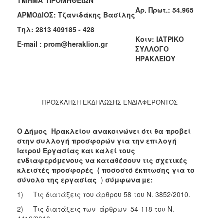
Aρ. Πρωτ.:
54.965
2018
ΑΡΜΟ∆ΙΟΣ: Τζανιδάκης Βασίλης
2017
Τηλ
: 2813 409185 - 428
Κοιν: ΙΑΤΡΙΚΟ
2016
E-mail : prom@heraklion.gr
ΣΥΛΛΟΓΟ
2015
ΗΡΑΚΛΕΙΟΥ
2013
ΠΡΟΣΚΛΗΣΗ ΕΚ∆ΗΛΩΣΗΣ ΕΝ∆ΙΑΦΕΡΟΝΤΟΣ
Ο
ΤΟΠΟΣ
Ο Δήμος Ηρακλείου ανακοινώνει ότι θα προβεί
ΜΑΣ
στην συλλογή προσφορών για τ
ην επιλογή
Ιατρού Εργασίας
και καλεί τους
ΠΟΛΙΤΙΣΜΟΣ
ενδιαφερόμενους να καταθέσουν τις σχετικές
κλειστές προσφορές ( ποσοστό έκπτωσης για το
ΑΝΘΕΚΤΙΚΗ
σύνολο της εργασίας
)
σύμφωνα
µε:
ΠΟΛΗ
1) Τις διατάξεις του άρθρου 58 του Ν. 3852/2010.
2) Τις διατάξεις των άρθρων 54-118 του Ν.