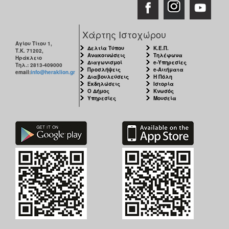
Χάρτης Ιστοχώρου
Αγίου Τίτου 1,
Δελτία Τύπου
Κ.Ε.Π.
Τ.Κ. 71202,
Ανακοινώσεις
Τηλέφωνα
Ηράκλειο
Διαγωνισμοί
e-Υπηρεσίες
Τηλ.: 2813-409000
Προσλήψεις
e-Αιτήματα
email:
info@heraklion.gr
Διαβουλεύσεις
Η Πόλη
Εκδηλώσεις
Ιστορία
Ο Δήμος
Κνωσός
Υπηρεσίες
Μουσεία