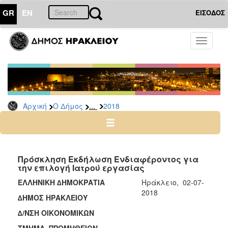
GR
EN
ΕΙΣΟΔΟΣ
Ο
Toggle
ΔΗΜΟΣ
navigati
Διακηρύξεις
-
Δημοπρασίες
Αρχείο
...
Αρχική
Ο Δήμος
2018
2026
2025
2024
Πρόσκληση Εκδήλωση Ενδιαφέροντος για
2023
την επιλογή Ιατρού εργασίας
2022
ΕΛΛΗΝΙΚΗ ∆ΗΜΟΚΡΑΤΙΑ
Ηράκλειο, 02-07-
2018
2021
∆ΗΜΟΣ ΗΡΑΚΛΕΙΟΥ
2020
∆/ΝΣΗ ΟΙΚΟΝΟΜΙΚΩΝ
2019
ΤΜΗΜΑ ΠΡΟΜΗΘΕΙΩΝ