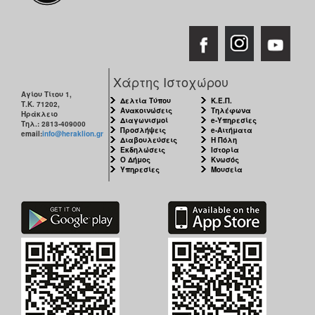
Χάρτης Ιστοχώρου
Αγίου Τίτου 1,
Δελτία Τύπου
Κ.Ε.Π.
Τ.Κ. 71202,
Ανακοινώσεις
Τηλέφωνα
Ηράκλειο
Διαγωνισμοί
e-Υπηρεσίες
Τηλ.: 2813-409000
Προσλήψεις
e-Αιτήματα
email:
info@heraklion.gr
Διαβουλεύσεις
Η Πόλη
Εκδηλώσεις
Ιστορία
Ο Δήμος
Κνωσός
Υπηρεσίες
Μουσεία