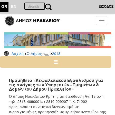
GR
EN
ΕΙΣΟΔΟΣ
Ο
Toggle
ΔΗΜΟΣ
navigati
Διακηρύξεις
-
Δημοπρασίες
Αρχείο
...
Αρχική
Ο Δήμος
2018
2026
2025
2024
Προμήθεια «Κεφαλαιακού Εξοπλισμού για
2023
τις ανάγκες των Υπηρεσιών - Τμημάτων &
Δομών του Δήμου Ηρακλείου»
2022
Ο Δήμος Ηρακλείου Κρήτης με διεύθυνση Αγ. Τίτου 1
2021
τηλ. 2813-409000 fax 2810-229207 Τ.Κ. 71202
2020
προκηρύσσει συνοπτικό διαγωνισμό με
σφραγισμένες προσφορές με κριτήριο κατακύρωσης
2019