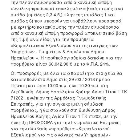
την πλέον συμφέρουσα από οικονομική άποψη
2018
συνολική προσφορά αποκλειστικά βάσει τιμής ανά
ομάδα (ομάδες 2,3,4,5,) πλην της (ομάδας 1 και
2017
ομάδας 6) που μπορούν να υποβάλλουν προσφορά
2016
με κριτήριο κατακύρωσης την πλέον συμφέρουσα
από οικονομική άποψη προσφορά αποκλειστικά βάση
2015
της τιμή ανά είδος για την προμήθεια
2013
«Κεφαλαιακού Εξοπλισμού για τις ανάγκες των
Υπηρεσιών - Τμημάτων & Δομών του Δήμου
Ηρακλείου ». Η προϋπολογισθείσα δαπάνη για την
προμήθεια είναι 66.042,90 € με το Φ.Π.Α. 24%.
Οι προσφορές με όλα τα απαραίτητα στοιχεία θα
Ο
ΤΟΠΟΣ
κατατεθούν στο Δήμο στις 29 /03 / 2018 ημέρα
ΜΑΣ
Πέμπτη και ώρα 10:00 π.μ. έως 10:30 π.μ. στη
Διεύθυνση, Δήμος Ηρακλείου Κρήτης Αγίου Τίτου 1 ΤΚ
ΠΟΛΙΤΙΣΜΟΣ
71202 , ενώπιον της Αρμόδιας Γνωμοδοτικής
Επιτροπής, για την συγκεκριμένη σύμβαση
προμήθειας, ή θα σταλούν στη διεύθυνση Δήμος
ΑΝΘΕΚΤΙΚΗ
ΠΟΛΗ
Ηρακλείου Κρήτης Αγίου Τίτου 1 ΤΚ 71202, με την
ένδειξη ΠΡΟΣΦΟΡΑ για την Γνωμοδοτική Επιτροπή,
για την σύμβαση «προμήθεια «Κεφαλαιακού
Εξοπλισμού για τις ανάγκες των Υπηρεσιών -