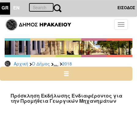
GR
EN
ΕΙΣΟΔΟΣ
Ο
Toggle
ΔΗΜΟΣ
navigati
Διακηρύξεις
-
Δημοπρασίες
Αρχείο
...
Αρχική
Ο Δήμος
2018
2026
2025
2024
Πρόσκληση Εκδήλωσης Ενδιαφέροντος για
2023
την Προμήθεια Γεωργικών Μηχανημάτων
2022
2021
2020
2019