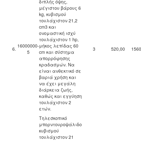
διπλής όψης,
μέγιστου βάρους 6
kg, κυβισμού
τουλάχιστον 21,2
cm3 και
ονομαστική ισχύ
τουλάχιστον 1 hp,
16000000-
μήκος λεπίδας 60
6.
3
520,00
1560
5
cm και σύστημα
απορρόφησης
κραδασμών. Να
είναι ανθεκτικό σε
βαριά χρήση και
να έχει μεγάλη
διάρκεια ζωής,
καθώς και εγγύηση
τουλάχιστον 2
ετών.
Τηλεσκοπικό
μπορντουροψάλιδο
κυβισμού
τουλάχιστον 21