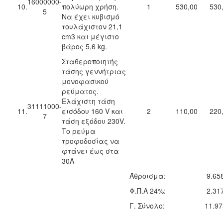
16000000-
10.
πολύωρη χρήση.
1
530,00
530
5
Να έχει κυβισμό
τουλάχιστον 21,1
cm3 και μέγιστο
βάρος 5,6 kg.
Σταθεροποιητής
τάσης γεννήτριας
μονοφασικού
ρεύματος.
Ελάχιστη τάση
31111000-
11.
εισόδου 160 V και
2
110,00
220
7
τάση εξόδου 230V.
Το ρεύμα
τροφοδοσίας να
φτάνει έως στα
30Α
Άθροισμα:
9.65
Φ.Π.Α 24%:
2.31
Γ. Σύνολο:
11.97