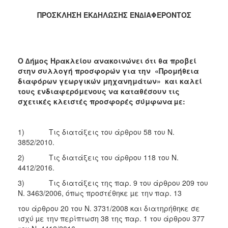
2018
ΠΡΟΣΚΛΗΣΗ ΕΚ∆ΗΛΩΣΗΣ ΕΝ∆ΙΑΦΕΡΟΝΤΟΣ
2017
2016
2015
Ο ∆ήµος Ηρακλείου ανακοινώνει ότι θα προβεί
στην συλλογή προσφορών για την
«Προμήθεια
2013
διαφόρων γεωργικών μηχανημάτων»
και καλεί
τους ενδιαφερόμενους να καταθέσουν τις
σχετικές κλειστές προσφορές σύμφωνα
µε:
Ο
ΤΟΠΟΣ
1) Τις διατάξεις του άρθρου 58 του Ν.
ΜΑΣ
3852/2010.
2) Τις διατάξεις του άρθρου 118 του Ν.
ΠΟΛΙΤΙΣΜΟΣ
4412/2016.
3) Τις διατάξεις της παρ. 9 του άρθρου 209 του
ΑΝΘΕΚΤΙΚΗ
ΠΟΛΗ
Ν. 3463/2006, όπως προστέθηκε µε την παρ. 13
του άρθρου 20 του Ν. 3731/2008 και διατηρήθηκε σε
ισχύ µε την περίπτωση 38 της παρ. 1 του άρθρου 377