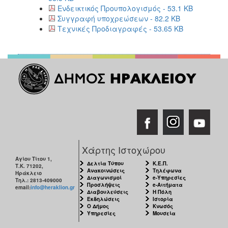
Ενδεικτικός Προυπολογισμός - 53.1 KB
Συγγραφή υποχρεώσεων - 82.2 KB
Τεχνικές Προδιαγραφές - 53.65 KB
Χάρτης Ιστοχώρου
Αγίου Τίτου 1,
Δελτία Τύπου
Κ.Ε.Π.
Τ.Κ. 71202,
Ανακοινώσεις
Τηλέφωνα
Ηράκλειο
Διαγωνισμοί
e-Υπηρεσίες
Τηλ.: 2813-409000
Προσλήψεις
e-Αιτήματα
email:
info@heraklion.gr
Διαβουλεύσεις
Η Πόλη
Εκδηλώσεις
Ιστορία
Ο Δήμος
Κνωσός
Υπηρεσίες
Μουσεία