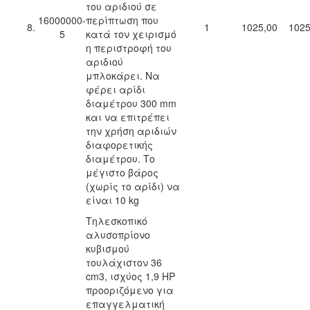
του αριδιού σε
16000000-
περίπτωση που
8.
1
1025,00
1025
5
κατά τον χειρισμό
η περιστροφή του
αριδιού
μπλοκάρει. Να
φέρει αρίδι
διαμέτρου 300 mm
και να επιτρέπει
την χρήση αριδιών
διαφορετικής
διαμέτρου. Το
μέγιστο βάρος
(χωρίς το αρίδι) να
είναι 10 kg
Τηλεσκοπικό
αλυσοπρίονο
κυβισμού
τουλάχιστον 36
cm3, ισχύος 1,9 HP
προοριζόμενο για
επαγγελματική