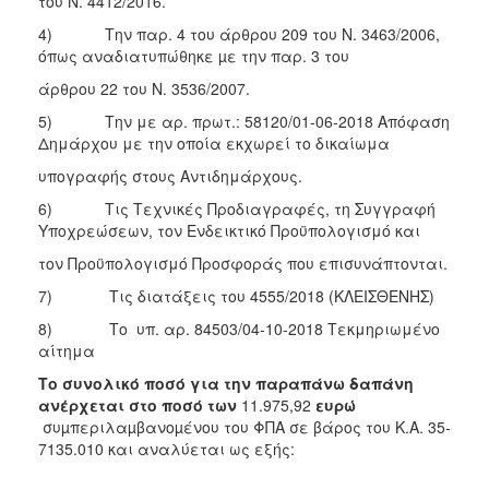
του Ν. 4412/2016.
4) Την παρ. 4 του άρθρου 209 του Ν. 3463/2006,
όπως αναδιατυπώθηκε µε την παρ. 3 του
άρθρου 22 του Ν. 3536/2007.
5) Την με αρ. πρωτ.: 58120/01-06-2018 Απόφαση
Δημάρχου με την οποία εκχωρεί το δικαίωμα
υπογραφής στους Αντιδημάρχους.
6) Τις Τεχνικές Προδιαγραφές, τη Συγγραφή
Υποχρεώσεων, τον Ενδεικτικό Προϋπολογισμό και
τον Προϋπολογισμό Προσφοράς που επισυνάπτονται.
7) Τις διατάξεις του 4555/2018 (ΚΛΕΙΣΘΕΝΗΣ)
8) Το υπ. αρ. 84503/04-10-2018
Τεκμηριωμένο
αίτημα
Το συνολικό ποσό για την παραπάνω δαπάνη
ανέρχεται στο ποσό των
11.975,92
ευρώ
συµπεριλαµβανοµένου του ΦΠΑ σε βάρος του Κ.Α. 35-
7135.010 και αναλύεται ως εξής: