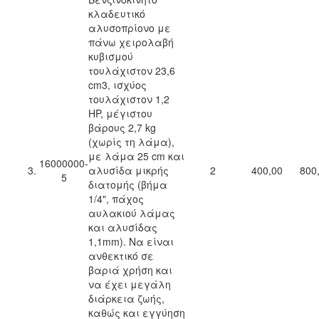
κλαδευτικό
αλυσοπρίονο με
πάνω χειρολαβή
κυβισμού
τουλάχιστον 23,6
cm3, ισχύος
τουλάχιστον 1,2
HP, μέγιστου
βάρους 2,7 kg
(χωρίς τη λάμα),
με λάμα 25 cm και
16000000-
3.
αλυσίδα μικρής
2
400,00
800
5
διατομής (βήμα
1/4", πάχος
αυλακιού λάμας
και αλυσίδας
1,1mm). Να είναι
ανθεκτικό σε
βαριά χρήση και
να έχει μεγάλη
διάρκεια ζωής,
καθώς και εγγύηση