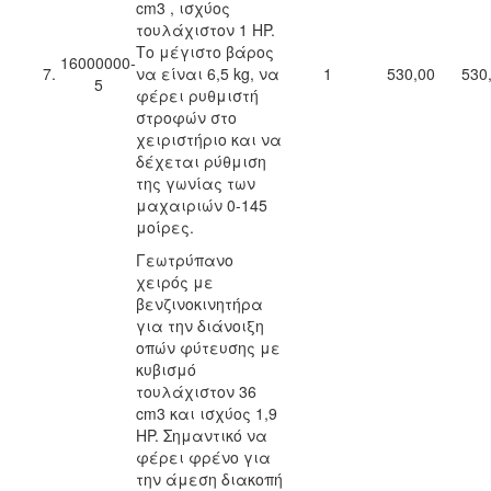
cm3 , ισχύος
τουλάχιστον 1 HP.
Το μέγιστο βάρος
16000000-
7.
να είναι 6,5 kg, να
1
530,00
530
5
φέρει ρυθμιστή
στροφών στο
χειριστήριο και να
δέχεται ρύθμιση
της γωνίας των
μαχαιριών 0-145
μοίρες.
Γεωτρύπανο
χειρός με
βενζινοκινητήρα
για την διάνοιξη
οπών φύτευσης με
κυβισμό
τουλάχιστον 36
cm3 και ισχύος 1,9
HP. Σημαντικό να
φέρει φρένο για
την άμεση διακοπή