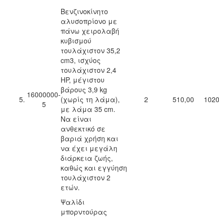
Βενζινοκίνητο
αλυσοπρίονο με
πάνω χειρολαβή
κυβισμού
τουλάχιστον 35,2
cm3, ισχύος
τουλάχιστον 2,4
HP, μέγιστου
βάρους 3,9 kg
16000000-
5.
(χωρίς τη λάμα),
2
510,00
1020
5
με λάμα 35 cm.
Να είναι
ανθεκτικό σε
βαριά χρήση και
να έχει μεγάλη
διάρκεια ζωής,
καθώς και εγγύηση
τουλάχιστον 2
ετών.
Ψαλίδι
μπορντούρας