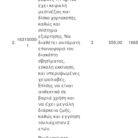
έχει κεφαλή
μεσινέζας και
δίσκο χορτοκοπής
καθώς και
σύστημα
εξάρτησης. Να
16310000-
2.
διαθέτει αυτόματη
3
555,00
1665
1
επαναφορά του
διακόπτη
σβησίματος,
εύκολη εκκίνηση,
και υπερυψωμένες
χειρολαβές.
Επίσης να είναι
ανθεκτικό σε
βαριά χρήση και
να έχει μεγάλη
διάρκεια ζωής,
καθώς και εγγύηση
τουλάχιστον 2
ετών.
Βενζινοκίνητο