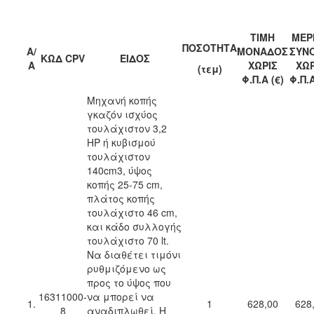
ΤΙΜΗ
ΜΕΡ
ΠΟΣΟΤΗΤΑ
Α/
ΜΟΝΑΔΟΣ
ΣΥΝ
ΚΩΔ CPV
ΕΙΔΟΣ
Α
ΧΩΡΙΣ
ΧΩΡ
(
τεμ)
Φ.Π.Α (€)
Φ.Π.Α
Μηχανή κοπής
γκαζόν ισχύος
τουλάχιστον 3,2
HP ή κυβισμού
τουλάχιστον
140cm3, ύψος
κοπής 25-75 cm,
πλάτος κοπής
τουλάχιστο 46 cm,
και κάδο συλλογής
τουλάχιστο 70 lt.
Να διαθέτει τιμόνι
ρυθμιζόμενο ως
προς το ύψος που
16311000-
να μπορεί να
1.
1
628,00
628
8
αναδιπλωθεί. Η