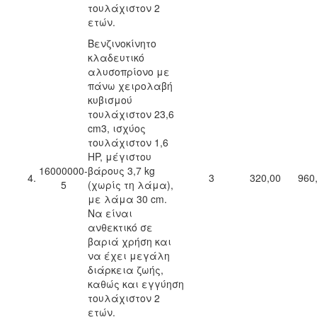
τουλάχιστον 2
ετών.
Βενζινοκίνητο
κλαδευτικό
αλυσοπρίονο με
πάνω χειρολαβή
κυβισμού
τουλάχιστον 23,6
cm3, ισχύος
τουλάχιστον 1,6
HP, μέγιστου
16000000-
βάρους 3,7 kg
4.
3
320,00
960
5
(χωρίς τη λάμα),
με λάμα 30 cm.
Να είναι
ανθεκτικό σε
βαριά χρήση και
να έχει μεγάλη
διάρκεια ζωής,
καθώς και εγγύηση
τουλάχιστον 2
ετών.