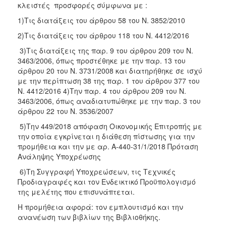
κλειστές προσφορές σύμφωνα με :
2018
1)Τις διατάξεις του άρθρου 58 του Ν. 3852/2010
2017
2)Τις διατάξεις του άρθρου 118 του Ν. 4412/2016
2016
3)Τις διατάξεις της παρ. 9 του άρθρου 209 του Ν.
2015
3463/2006, όπως προστέθηκε με την παρ. 13 του
άρθρου 20 του Ν. 3731/2008 και διατηρήθηκε σε ισχύ
2013
με την περίπτωση 38 της παρ. 1 του άρθρου 377 του
Ν. 4412/2016 4)Την παρ. 4 του άρθρου 209 του Ν.
3463/2006, όπως αναδιατυπώθηκε με την παρ. 3 του
άρθρου 22 του Ν. 3536/2007
Ο
5)Την 449/2018 απόφαση Οικονομικής Επιτροπής με
ΤΟΠΟΣ
την οποία εγκρίνεται η διάθεση πίστωσης για την
ΜΑΣ
προμήθεια και την με αρ. Α-440-31/1/2018 Πρόταση
Ανάληψης Υποχρέωσης
ΠΟΛΙΤΙΣΜΟΣ
6)Τη Συγγραφή Υποχρεώσεων, τις Τεχνικές
Προδιαγραφές και τον Ενδεικτικό Προϋπολογισμό
ΑΝΘΕΚΤΙΚΗ
ΠΟΛΗ
της μελέτης που επισυνάπτεται.
Η προμήθεια αφορά: τον εμπλουτισμό και την
ανανέωση των βιβλίων της Βιβλιοθήκης.