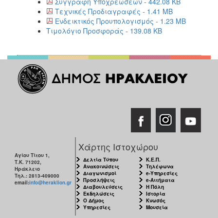
Συγγραφή Υποχρεώσεων - 442.08 KB
Τεχνικές Προδιαγραφές - 1.41 MB
Ενδεικτικός Προυπολογισμός - 1.23 MB
Τιμολόγιο Προσφοράς - 139.08 KB
Χάρτης Ιστοχώρου
Αγίου Τίτου 1,
Δελτία Τύπου
Κ.Ε.Π.
Τ.Κ. 71202,
Ανακοινώσεις
Τηλέφωνα
Ηράκλειο
Διαγωνισμοί
e-Υπηρεσίες
Τηλ.: 2813-409000
Προσλήψεις
e-Αιτήματα
email:
info@heraklion.gr
Διαβουλεύσεις
Η Πόλη
Εκδηλώσεις
Ιστορία
Ο Δήμος
Κνωσός
Υπηρεσίες
Μουσεία