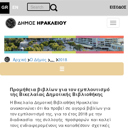
GR
EN
ΕΙΣΟΔΟΣ
Ο
Toggle
ΔΗΜΟΣ
navigati
Διακηρύξεις
-
Δημοπρασίες
Αρχείο
...
Αρχική
Ο Δήμος
2018
2026
2025
2024
Προμήθεια βιβλίων για τον εμπλουτισμό
2023
της Βικελαίας Δημοτικής Βιβλιοθήκης
2022
Η Βικελαία Δημοτική Βιβλιοθήκη Ηρακλείου
ανακοινώνει ότι θα προβεί σε αγορά βιβλίων για
2021
τον εμπλουτισμό της, για το έτος 2018 με την
2020
διαδικασία της συλλογής προσφορών και καλεί
τους ενδιαφερομένους να καταθέσουν σχετικές
2019