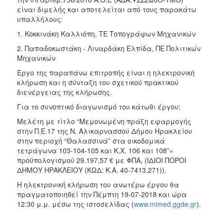
είναι διμελής και αποτελείται από τους παρακάτω
υπαλλήλους:
1. Κοκκινάκη Καλλιόπη, ΤΕ Τοπογράφων Μηχανικών
2. Παπαδοκωστάκη - Λιναρδάκη Ελπίδα, ΠΕ Πολιτικών
Μηχανικών
Έργο της παραπάνω επιτροπής είναι η ηλεκτρονική
κλήρωση και η σύνταξη του σχετικού πρακτικού
διενέργειας της κλήρωσης.
Για το συνοπτικό διαγωνισμό του κάτωθι έργου:
Μελέτη με τίτλο “Μεμονωμένη πράξη εφαρμογής
στην Π.Ε.17 της Ν. Αλικαρνασσού Δήμου Ηρακλείου
στην περιοχή “Θαλασσινά” στα οικοδομικά
τετράγωνα 103-104-105 και Κ.Χ. 106 και 108”»
προϋπολογισμού 29.197,57 € με ΦΠΑ, (ΙΔΙΟΙ ΠΟΡΟΙ
ΔΗΜΟΥ ΗΡΑΚΛΕΙΟΥ (ΚΩΔ: K.A. 40-7413.271)).
Η ηλεκτρονική κλήρωση του ανωτέρω έργου θα
πραγματοποιηθεί την Πέμπτη 19-07-2018 και ώρα
12:30 μ.μ. μέσω της ιστοσελίδας (
www.mimed.ggde.gr
).