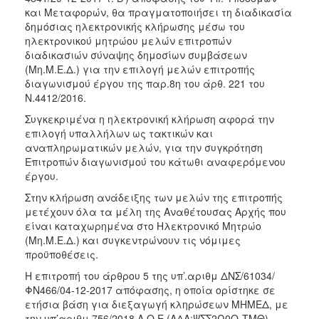
και Μεταφορών, θα πραγματοποιήσει τη διαδικασία
2018
δημόσιας ηλεκτρονικής κλήρωσης μέσω του
2017
ηλεκτρονικού μητρώου μελών επιτροπών
διαδικασιών σύναψης δημοσίων συμβάσεων
2016
(Μη.Μ.Ε.Δ.) για την επιλογή μελών επιτροπής
2015
διαγωνισμού έργου της παρ.8η του άρθ. 221 του
Ν.4412/2016.
2013
Συγκεκριμένα η ηλεκτρονική κλήρωση αφορά την
επιλογή υπαλλήλων ως τακτικών και
αναπληρωματικών μελών, για την συγκρότηση
Επιτροπών διαγωνισμού του κάτωθι αναφερόμενου
Ο
έργου.
ΤΟΠΟΣ
ΜΑΣ
Στην κλήρωση ανάδειξης των μελών της επιτροπής
μετέχουν όλα τα μέλη της Αναθέτουσας Αρχής που
ΠΟΛΙΤΙΣΜΟΣ
είναι καταχωρημένα στο Ηλεκτρονικό Μητρώο
(Μη.Μ.Ε.Δ.) και συγκεντρώνουν τις νόμιμες
προϋποθέσεις.
ΑΝΘΕΚΤΙΚΗ
ΠΟΛΗ
Η επιτροπή του άρθρου 5 της υπ’.αριθμ ΔΝΣ/61034/
ΦΝ466/04-12-2017 απόφασης, η οποία ορίστηκε σε
ετήσια βάση για διεξαγωγή κληρώσεων ΜΗΜΕΔ, με
την υπ’αριθμ.756/2018 Α.Ο.Ε (ΑΔΑ:ΨΣΣ2Ω0Ο-ΤΜΘ)