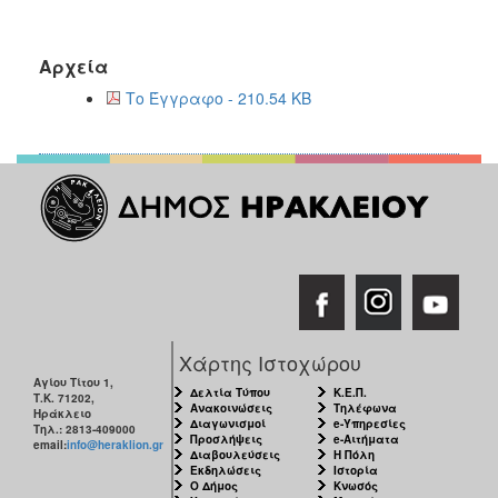
Αρχεία
Το Έγγραφο - 210.54 KB
Χάρτης Ιστοχώρου
Αγίου Τίτου 1,
Δελτία Τύπου
Κ.Ε.Π.
Τ.Κ. 71202,
Ανακοινώσεις
Τηλέφωνα
Ηράκλειο
Διαγωνισμοί
e-Υπηρεσίες
Τηλ.: 2813-409000
Προσλήψεις
e-Αιτήματα
email:
info@heraklion.gr
Διαβουλεύσεις
Η Πόλη
Εκδηλώσεις
Ιστορία
Ο Δήμος
Κνωσός