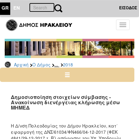
GR
EN
ΕΙΣΟΔΟΣ
Ο
Toggle
ΔΗΜΟΣ
navigati
Διακηρύξεις
-
Δημοπρασίες
Αρχείο
...
Αρχική
Ο Δήμος
2018
2026
2025
2024
Δημοσιοποίηση στοιχείων σύμβασης -
2023
Ανακοίνωση διενέργειας κλήρωσης μέσω
ΜΗΜΕΔ
2022
2021
Η Δ/νση Πολεοδομίας του Δήμου Ηρακλείου, κατ΄
2020
εφαρμογή της ΔΝΣ/61034/ΦΝ466/04-12-2017 (ΦΕΚ
2019
4841/29-12-2017 τ. Β’) απόφασης του Υπ. Υποδομών