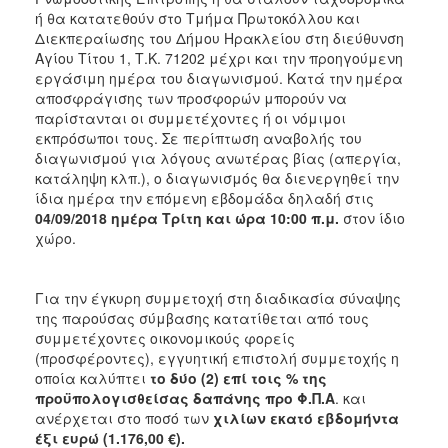
ή θα κατατεθούν στο Τμήμα Πρωτοκόλλου και
Διεκπεραίωσης του Δήμου Ηρακλείου στη διεύθυνση
Αγίου Τίτου 1, Τ.Κ. 71202 μέχρι και την προηγούμενη
εργάσιμη ημέρα του διαγωνισμού. Κατά την ημέρα
αποσφράγισης των προσφορών μπορούν να
παρίστανται οι συμμετέχοντες ή οι νόμιμοι
εκπρόσωποι τους. Σε περίπτωση αναβολής του
διαγωνισμού για λόγους ανωτέρας βίας (απεργία,
κατάληψη κλπ.), ο διαγωνισμός θα διενεργηθεί την
ίδια ημέρα την επόμενη εβδομάδα δηλαδή στις
04/09/2018 ημέρα Τρίτη και ώρα 10:00 π.μ.
στον ίδιο
χώρο.
Για την έγκυρη συμμετοχή στη διαδικασία σύναψης
της παρούσας σύμβασης κατατίθεται από τους
συμμετέχοντες οικονομικούς φορείς
(προσφέροντες), εγγυητική επιστολή συμμετοχής η
οποία καλύπτει
το δύο (2) επί τοις % της
προϋπολογισθείσας δαπάνης προ Φ.Π.Α
. και
ανέρχεται στο ποσό των
χιλίων εκατό εβδομήντα
έξι ευρώ (1.176,00 €).