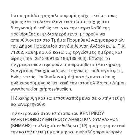
Για περισσότερες πληροφορίες σχετικά με τους
όρους και τα δικαιολογητικά συμμετοχής στο
διαγωνισμό καθώς και για την παραλαβή της
προκήρυξης οι ενδιαφερόμενοι μπορούν να
απευθύνονται στο Τμήμα Προμηθειών-Δημοπρασιών
του Δήμου Ηρακλείου στη διεύθυνση Ανδρόγεω 2, Τ.Κ.
71202, καθημερινά κατά τις εργάσιμες ημέρες και
ώρες (τηλ. 2813409185,186,189,403). Επίσης τα
έγγραφα που αφορούν την προμήθεια (Διακήρυξη,
Συγγραφή Υποχρεώσεων, Τεχνικές Προδιαγραφές,
Ενδεικτικός Προϋπολογισμός) παρέχονται στους
ενδιαφερόμενους και από την ιστοσελίδα του Δήμου
www
.
heraklion
.
gr
/
press
/
auction
.
Η διακήρυξη και τα επισυναπτόμενα σε αυτήν τεύχη
θα αναρτηθούν:
-ηλεκτρονικά στον ιστότοπο του ΚΕΝΤΡΙΚΟΥ
ΗΛΕΚΤΡΟΝΙΚΟΥ ΜΗΤΡΩΟΥ ΔΗΜΟΣΙΩΝ ΣΥΜΒΑΣΕΩΝ
(ΚΗΜΔΗΣ) τουλάχιστον δώδεκα (12) ημέρες πριν από
την καταληκτική ημερομηνία υποβολής προσφορών