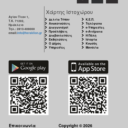
Χάρτης Ιστοχώρου
Αγίου Τίτου 1,
Δελτία Τύπου
Κ.Ε.Π.
Τ.Κ. 71202,
Ανακοινώσεις
Τηλέφωνα
Ηράκλειο
Διαγωνισμοί
e-Υπηρεσίες
Τηλ.: 2813-409000
Προσλήψεις
e-Αιτήματα
email:
info@heraklion.gr
Διαβουλεύσεις
Η Πόλη
Εκδηλώσεις
Ιστορία
Ο Δήμος
Κνωσός
Υπηρεσίες
Μουσεία
Επικοινωνία
Copyright © 2026