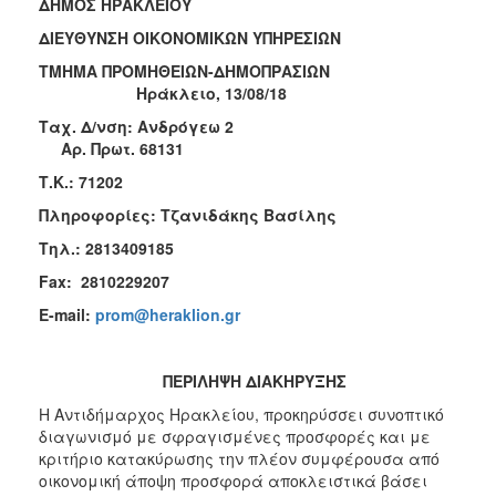
ΔΗΜΟΣ ΗΡΑΚΛΕΙΟΥ
2018
ΔΙΕΥΘΥΝΣΗ ΟΙΚΟΝΟΜΙΚΩΝ ΥΠΗΡΕΣΙΩΝ
2017
ΤΜΗΜΑ ΠΡΟΜΗΘΕΙΩΝ-ΔΗΜΟΠΡΑΣΙΩΝ
2016
Ηράκλειο,
13/08/18
2015
Ταχ. Δ/νση: Ανδρόγεω 2
Αρ. Πρωτ. 68131
2013
Τ.Κ.: 71202
Πληροφορίες: Τζανιδάκης Βασίλης
Τηλ.: 2813409185
Ο
Fax
: 2810229207
ΤΟΠΟΣ
ΜΑΣ
E
-
mail
:
prom@heraklion.gr
ΠΟΛΙΤΙΣΜΟΣ
ΠΕΡΙΛΗΨΗ ΔΙΑΚΗΡΥΞΗΣ
ΑΝΘΕΚΤΙΚΗ
Η Αντιδήμαρχος Ηρακλείου, προκηρύσσει συνοπτικό
ΠΟΛΗ
διαγωνισμό με σφραγισμένες προσφορές και με
κριτήριο κατακύρωσης την πλέον συμφέρουσα από
οικονομική άποψη προσφορά αποκλειστικά βάσει