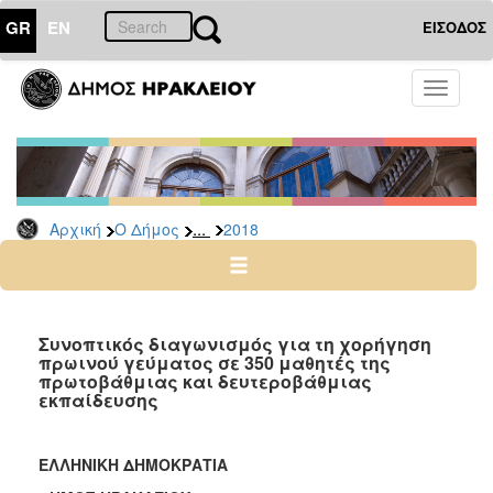
GR
EN
ΕΙΣΟΔΟΣ
Ο
Toggle
ΔΗΜΟΣ
navigati
Διακηρύξεις
-
Δημοπρασίες
Αρχείο
...
Αρχική
Ο Δήμος
2018
2026
2025
2024
Συνοπτικός διαγωνισμός για τη χορήγηση
2023
πρωινού γεύματος σε 350 μαθητές της
πρωτοβάθμιας και δευτεροβάθμιας
2022
εκπαίδευσης
2021
2020
ΕΛΛΗΝΙΚΗ ΔΗΜΟΚΡΑΤΙΑ
2019