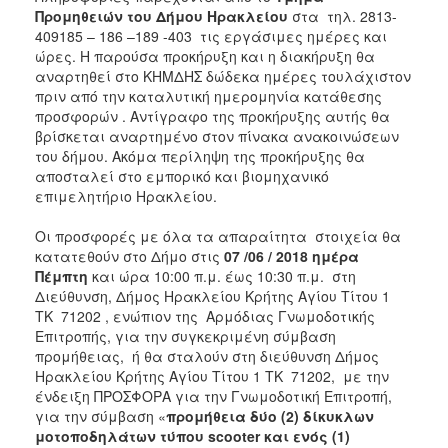
Προμηθειών του Δήμου Ηρακλείου
στα τηλ. 2813-
409185 – 186 –189 -403 τις εργάσιμες ημέρες και
ώρες. Η παρούσα προκήρυξη και η διακήρυξη θα
αναρτηθεί στο ΚΗΜΔΗΣ δώδεκα ημέρες τουλάχιστον
πριν από την καταλυτική ημερομηνία κατάθεσης
προσφορών . Αντίγραφο της προκήρυξης αυτής θα
βρίσκεται αναρτημένο στον πίνακα ανακοινώσεων
του δήμου. Ακόμα περίληψη της προκήρυξης θα
αποσταλεί στο εμπορικό και βιομηχανικό
επιμελητήριο Ηρακλείου.
Οι προσφορές με όλα τα απαραίτητα στοιχεία θα
κατατεθούν στο Δήμο στις
07 /06 / 2018 ημέρα
Πέμπτη
και ώρα 10:00 π.μ. έως 10:30 π.μ. στη
Διεύθυνση, Δήμος Ηρακλείου Κρήτης Αγίου Τίτου 1
ΤΚ 71202 , ενώπιον της Αρμόδιας Γνωμοδοτικής
Επιτροπής, για την συγκεκριμένη σύμβαση
προμήθειας, ή θα σταλούν στη διεύθυνση Δήμος
Ηρακλείου Κρήτης Αγίου Τίτου 1 ΤΚ 71202, με την
ένδειξη ΠΡΟΣΦΟΡΑ για την Γνωμοδοτική Επιτροπή,
για την σύμβαση «
προμήθεια δύο (2) δίκυκλων
μοτοποδηλάτων τύπου
scooter
και ενός (1)