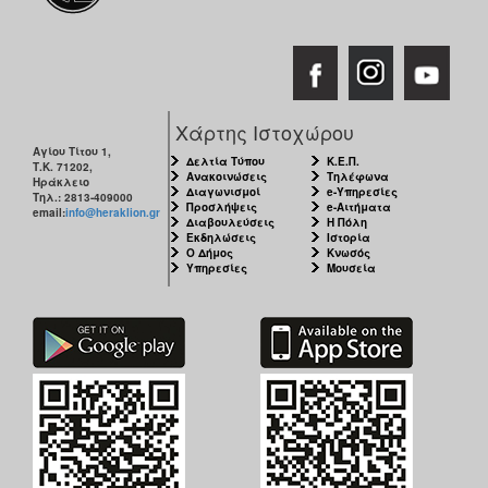
Χάρτης Ιστοχώρου
Αγίου Τίτου 1,
Δελτία Τύπου
Κ.Ε.Π.
Τ.Κ. 71202,
Ανακοινώσεις
Τηλέφωνα
Ηράκλειο
Διαγωνισμοί
e-Υπηρεσίες
Τηλ.: 2813-409000
Προσλήψεις
e-Αιτήματα
email:
info@heraklion.gr
Διαβουλεύσεις
Η Πόλη
Εκδηλώσεις
Ιστορία
Ο Δήμος
Κνωσός
Υπηρεσίες
Μουσεία