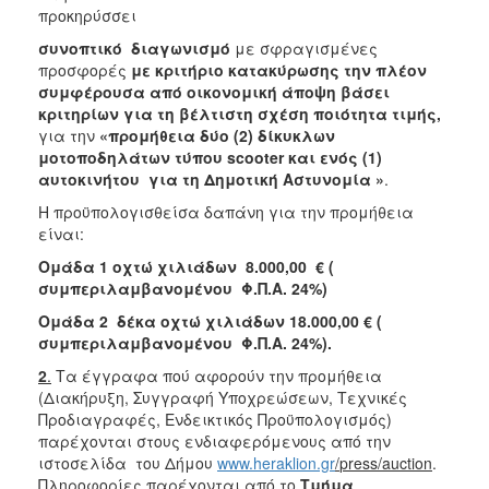
προκηρύσσει
2018
συνοπτικό διαγωνισμό
με σφραγισμένες
2017
προσφορές
με κριτήριο
κατακύρωσης την
πλέον
2016
συμφέρουσα από οικονομική άποψη βάσει
κριτηρίων για τη βέλτιστη σχέση ποιότητα τιμής,
2015
για την
«προμήθεια δύο (2) δίκυκλων
2013
μοτοποδηλάτων τύπου
scooter
και ενός (1)
αυτοκινήτου
για τη Δημοτική Αστυνομία
»
.
Η προϋπολογισθείσα δαπάνη για την προμήθεια
είναι:
Ο
Ομάδα 1 οχτώ χιλιάδων 8.000,00
€ (
ΤΟΠΟΣ
συμπεριλαμβανομένου Φ.Π.Α. 24%)
ΜΑΣ
Ομάδα 2 δέκα οχτώ χιλιάδων 18.000,00 € (
συμπεριλαμβανομένου Φ.Π.Α. 24%).
ΠΟΛΙΤΙΣΜΟΣ
2
.
Τα έγγραφα πού αφορούν την προμήθεια
ΑΝΘΕΚΤΙΚΗ
(Διακήρυξη, Συγγραφή Υποχρεώσεων, Τεχνικές
ΠΟΛΗ
Προδιαγραφές, Ενδεικτικός Προϋπολογισμός)
παρέχονται στους ενδιαφερόμενους από την
ιστοσελίδα του Δήμου
www.heraklion.gr
/
press
/auction
.
Πληροφορίες παρέχονται από το
Τμήμα