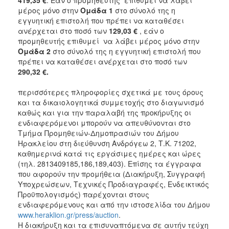
μέρος μόνο στην
Ομάδα 1
στο σύνολό της η
εγγυητική επιστολή που πρέπει να καταθέσει
ανέρχεται στο ποσό των
129,03 €
, εάν ο
προμηθευτής επιθυμεί να λάβει μέρος μόνο στην
Ομάδα 2
στο σύνολό της η εγγυητική επιστολή που
πρέπει να καταθέσει ανέρχεται στο ποσό των
290,32 €.
περισσότερες πληροφορίες σχετικά με τους όρους
και τα δικαιολογητικά συμμετοχής στο διαγωνισμό
καθώς και για την παραλαβή της προκήρυξης οι
ενδιαφερόμενοι μπορούν να απευθύνονται στο
Τμήμα Προμηθειών-Δημοπρασιών του Δήμου
Ηρακλείου στη διεύθυνση Ανδρόγεω 2, Τ.Κ. 71202,
καθημερινά κατά τις εργάσιμες ημέρες και ώρες
(τηλ. 2813409185,186,189,403). Επίσης τα έγγραφα
που αφορούν την προμήθεια (Διακήρυξη, Συγγραφή
Υποχρεώσεων, Τεχνικές Προδιαγραφές, Ενδεικτικός
Προϋπολογισμός) παρέχονται στους
ενδιαφερόμενους και από την ιστοσελίδα του Δήμου
www.heraklion.gr/press/auction
Η διακήρυξη και τα επισυναπτόμενα σε αυτήν τεύχη