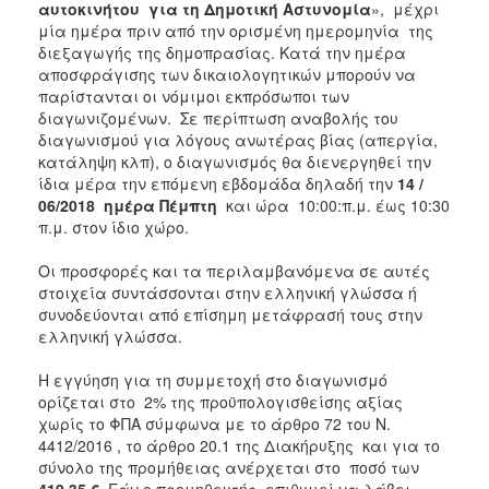
αυτοκινήτου
για τη Δημοτική Αστυνομία
», μέχρι
μία ημέρα πριν από την ορισμένη ημερομηνία της
διεξαγωγής της δημοπρασίας. Κατά την ημέρα
αποσφράγισης των δικαιολογητικών μπορούν να
παρίστανται οι νόμιμοι εκπρόσωποι των
διαγωνιζομένων. Σε περίπτωση αναβολής του
διαγωνισμού για λόγους ανωτέρας βίας (απεργία,
κατάληψη κλπ), ο διαγωνισμός θα διενεργηθεί την
ίδια μέρα την επόμενη εβδομάδα δηλαδή την
14 /
06/2018
ημέρα Πέμπτη
και ώρα 10:00:π.μ. έως 10:30
π.μ. στον ίδιο χώρο.
Οι προσφορές και τα περιλαμβανόμενα σε αυτές
στοιχεία συντάσσονται στην ελληνική γλώσσα ή
συνοδεύονται από επίσημη μετάφρασή τους στην
ελληνική γλώσσα.
Η εγγύηση για τη συμμετοχή στο διαγωνισμό
ορίζεται στο 2% της προϋπολογισθείσης αξίας
χωρίς το ΦΠΑ σύμφωνα με το άρθρο 72 του Ν.
4412/2016 , το άρθρο 20.1 της Διακήρυξης και για το
σύνολο της προμήθειας ανέρχεται στο ποσό των
419,35
€
. Εάν ο προμηθευτής επιθυμεί να λάβει