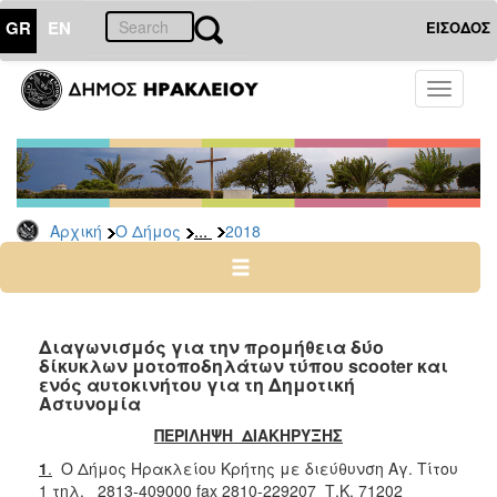
GR
EN
ΕΙΣΟΔΟΣ
Ο
Toggle
ΔΗΜΟΣ
navigati
Διακηρύξεις
-
Δημοπρασίες
Αρχείο
...
Αρχική
Ο Δήμος
2018
2026
2025
2024
Διαγωνισμός για την προμήθεια δύο
2023
δίκυκλων μοτοποδηλάτων τύπου scooter και
ενός αυτοκινήτου για τη Δημοτική
2022
Αστυνομία
2021
ΠΕΡΙΛΗΨΗ ΔΙΑΚΗΡΥΞΗΣ
2020
1
.
Ο Δήμος Ηρακλείου Κρήτης με διεύθυνση Αγ. Τίτου
2019
1 τηλ. 2813-409000 fax 2810-229207 Τ.Κ. 71202