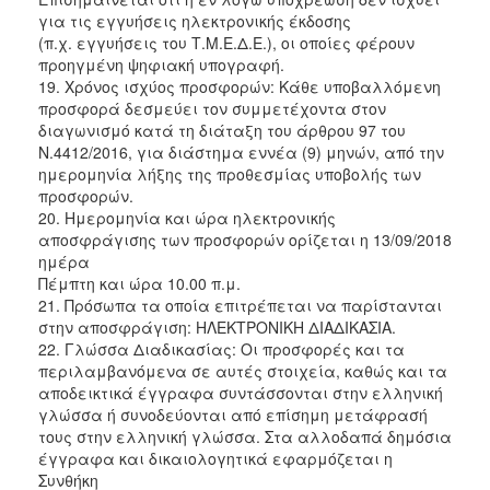
για τις εγγυήσεις ηλεκτρονικής έκδοσης
(π.χ. εγγυήσεις του Τ.Μ.Ε.Δ.Ε.), οι οποίες φέρουν
προηγμένη ψηφιακή υπογραφή.
19. Χρόνος ισχύος προσφορών: Κάθε υποβαλλόμενη
προσφορά δεσμεύει τον συμμετέχοντα στον
διαγωνισμό κατά τη διάταξη του άρθρου 97 του
Ν.4412/2016, για διάστημα εννέα (9) μηνών, από την
ημερομηνία λήξης της προθεσμίας υποβολής των
προσφορών.
20. Ημερομηνία και ώρα ηλεκτρονικής
αποσφράγισης των προσφορών ορίζεται η 13/09/2018
ημέρα
Πέμπτη και ώρα 10.00 π.μ.
21. Πρόσωπα τα οποία επιτρέπεται να παρίστανται
στην αποσφράγιση: ΗΛΕΚΤΡΟΝΙΚΗ ΔΙΑΔΙΚΑΣΙΑ.
22. Γλώσσα Διαδικασίας: Οι προσφορές και τα
περιλαμβανόμενα σε αυτές στοιχεία, καθώς και τα
αποδεικτικά έγγραφα συντάσσονται στην ελληνική
γλώσσα ή συνοδεύονται από επίσημη μετάφρασή
τους στην ελληνική γλώσσα. Στα αλλοδαπά δημόσια
έγγραφα και δικαιολογητικά εφαρμόζεται η
Συνθήκη