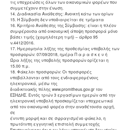
τις υποχρεώσεις όλων των οικονομικών φορέων που
συμμετέχουν στην ένωση.
14. Διαδικασία Ανάθεσης: Ανοικτή κάτω των ορίων
15. Η Σύμβαση δεν υποδιαιρείται σε τμήματα
16. Κριτήριο Ανάθεσης της Σύμβασης: είναι η πλέον
συμφέρουσα από οικονομική άποψη προσφορά μόνο
βάσει τιμής (χαμηλότερη τιμή) – άρθρο 95
ν.4412/2016.
17. Ημερομηνία λήξης της προθεσμίας υποβολής των
προσφορών: 07/09/2018, ημέρα Π α ρ α σ κ ε υ ή
Ώρα λήξης της υποβολής προσφορών ορίζεται η
15.00 π.μ.
18. Φάκελοι προσφορών: Οι προσφορές
υποβάλλονται από τους ενδιαφερομένους
ηλεκτρονικά, μέσω της
διαδικτυακής πύλης www.promitheus.gov.gr του
ΕΣΗΔΗΣ. Εντός τριών 3 εργασίμων ημερών από την
ηλεκτρονική υποβολή προσκομίζεται υποχρεωτικά
από τον οικονομικό φορέα στην αναθέτουσα αρχή,
σε
έντυπη μορφή και σε σφραγισμένο φάκελο, η
πρωτότυπη εγγυητική επιστολή συμμετοχής
Επισημαίνεται ότι η εν λόγω υποχρέωση δεν ισχύει