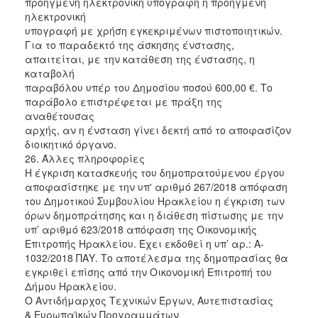
προηγμένη ηλεκτρονική υπογραφή ή προηγμένη
ηλεκτρονική
υπογραφή με χρήση εγκεκριμένων πιστοποιητικών.
Για το παραδεκτό της άσκησης ένστασης,
απαιτείται, με την κατάθεση της ένστασης, η
καταβολή
παραβόλου υπέρ του Δημοσίου ποσού 600,00 €. Το
παράβολο επιστρέφεται με πράξη της
αναθέτουσας
αρχής, αν η ένσταση γίνει δεκτή από το αποφασίζον
διοικητικό όργανο.
26. Άλλες πληροφορίες
Η έγκριση κατασκευής του δημοπρατούμενου έργου
αποφασίστηκε με την υπ' αριθμό 267/2018 απόφαση
του Δημοτικού Συμβουλίου Ηρακλείου η έγκριση των
όρων δημοπράτησης και η διάθεση πίστωσης με την
υπ’ αριθμό 623/2018 απόφαση της Οικονομικής
Επιτροπής Ηρακλείου. Έχει εκδοθεί η υπ’ αρ.: Α-
1032/2018 ΠΑΥ. Το αποτέλεσμα της δημοπρασίας θα
εγκριθεί επίσης από την Οικονομική Επιτροπή του
Δήμου Ηρακλείου.
O Aντιδήμαρχος Τεχνικών Έργων, Αυτεπιστασίας
& Ευρωπαϊκών Προγραμμάτων