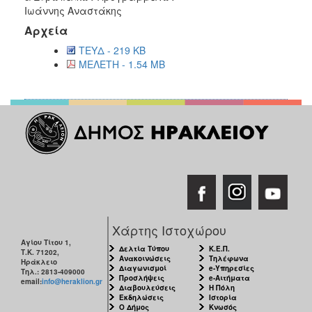
Ιωάννης Αναστάκης
Αρχεία
ΤΕΥΔ - 219 KB
ΜΕΛΕΤΗ - 1.54 MB
Χάρτης Ιστοχώρου
Αγίου Τίτου 1,
Δελτία Τύπου
Κ.Ε.Π.
Τ.Κ. 71202,
Ανακοινώσεις
Τηλέφωνα
Ηράκλειο
Διαγωνισμοί
e-Υπηρεσίες
Τηλ.: 2813-409000
Προσλήψεις
e-Αιτήματα
email:
info@heraklion.gr
Διαβουλεύσεις
Η Πόλη
Εκδηλώσεις
Ιστορία
Ο Δήμος
Κνωσός