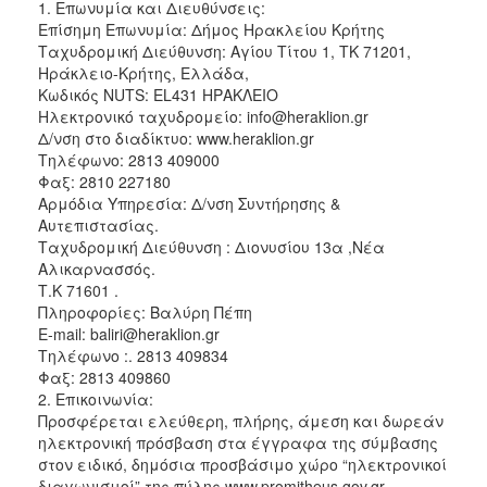
1. Επωνυμία και Διευθύνσεις:
2018
Επίσημη Επωνυμία: Δήμος Ηρακλείου Κρήτης
Ταχυδρομική Διεύθυνση: Αγίου Τίτου 1, TK 71201,
2017
Ηράκλειο-Κρήτης, Ελλάδα,
2016
Κωδικός NUTS: EL431 ΗΡΑΚΛΕΙΟ
Ηλεκτρονικό ταχυδρομείο: info@heraklion.gr
2015
Δ/νση στο διαδίκτυο: www.heraklion.gr
2013
Tηλέφωνο: 2813 409000
Φαξ: 2810 227180
Αρμόδια Υπηρεσία: Δ/νση Συντήρησης &
Αυτεπιστασίας.
Ταχυδρομική Διεύθυνση : Διονυσίου 13α ,Νέα
Ο
Αλικαρνασσός.
ΤΟΠΟΣ
Τ.Κ 71601 .
ΜΑΣ
Πληροφορίες: Βαλύρη Πέπη
E-mail: baliri@heraklion.gr
ΠΟΛΙΤΙΣΜΟΣ
Τηλέφωνο :. 2813 409834
Φαξ: 2813 409860
ΑΝΘΕΚΤΙΚΗ
2. Επικοινωνία:
ΠΟΛΗ
Προσφέρεται ελεύθερη, πλήρης, άμεση και δωρεάν
ηλεκτρονική πρόσβαση στα έγγραφα της σύμβασης
στον ειδικό, δημόσια προσβάσιμο χώρο “ηλεκτρονικοί
διαγωνισμοί” της πύλης www.promitheus.gov.gr,