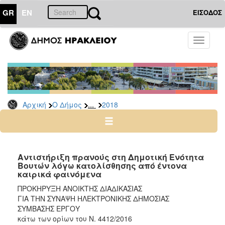
GR
EN
ΕΙΣΟΔΟΣ
Ο
Toggle
ΔΗΜΟΣ
navigati
Διακηρύξεις
-
Δημοπρασίες
Αρχείο
...
Αρχική
Ο Δήμος
2018
2026
2025
2024
Αντιστήριξη πρανούς στη Δημοτική Ενότητα
2023
Βουτών λόγω κατολίσθησης από έντονα
καιρικά φαινόμενα
2022
ΠΡΟΚΗΡΥΞΗ ΑΝΟΙΚΤΗΣ ΔΙΑΔΙΚΑΣΙΑΣ
2021
ΓΙΑ ΤΗΝ ΣΥΝΑΨΗ ΗΛΕΚΤΡΟΝΙΚΗΣ ΔΗΜΟΣΙΑΣ
2020
ΣΥΜΒΑΣΗΣ ΕΡΓΟΥ
κάτω των ορίων του Ν. 4412/2016
2019