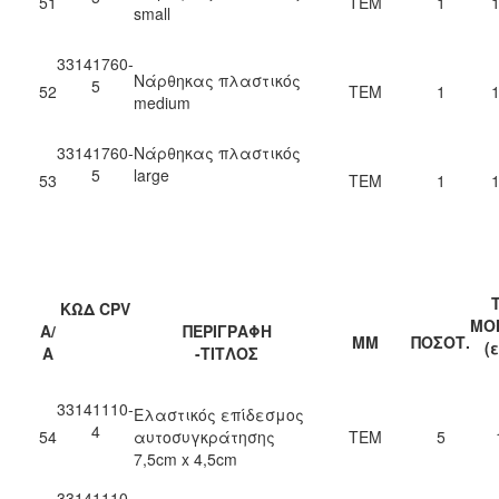
51
ΤΕΜ
1
1
small
33141760-
Νάρθηκας πλαστικός
5
52
ΤΕΜ
1
1
medium
33141760-
Νάρθηκας πλαστικός
5
large
53
ΤΕΜ
1
1
ΚΩΔ CPV
ΜΟ
Α/
ΠΕΡΙΓΡΑΦΗ
ΜΜ
ΠΟΣΟΤ.
(
Α
-ΤΙΤΛΟΣ
33141110-
Ελαστικός επίδεσμος
4
54
αυτοσυγκράτησης
ΤΕΜ
5
7,5cm x 4,5cm
33141110-