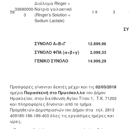
Διάλυμα Ringer +
33690000-
Νάτριο γαλακτικό
59
1 lt
3
3
(Ringer’s Solution +
Sodium Lactate)
Σ
ΣΥΝΟΛΟ Α+Β+Γ
12.899,96
ΣΥΝΟΛΟ ΦΠΑ (α+β+γ)
2.099,33
ΓΕΝΙΚΟ ΣΥΝΟΛΟ
14.999,29
Προσφορές γίνονται δεκτές µέχρι και τις
02/03/2018
ηµέρα
Παρασκευή στο Πρωτόκολλο
του ∆ήµου
Ηρακλείου, στην διεύθυνση Αγίου Τίτου 1, Τ.Κ. 71202
και πληροφορίες δίνονται από το τµήµα
Προµηθειών-Δημοπρασιών του ∆ήµου στα τηλ. 2813
409185-186-189-403 όλες τις εργάσιµες ηµέρες και
ώρες.