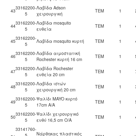
33162200-
Λαβίδα Adson
43
ΤΕΜ
1
5
χειρουργική
33162200-
Λαβίδα mosquito
44
ΤΕΜ
1
5
ευθεία
33162200-
45
Λαβίδα mosquito κυρτή
ΤΕΜ
1
5
33162200-
Λαβίδα αιμοστατική
46
ΤΕΜ
1
5
Rochester κυρτή 16 cm
33162200-
Λαβίδα Rochester
47
ΤΕΜ
1
5
ευθεία 20 cm
33162200-
Λαβίδα ιστών
48
ΤΕΜ
1
5
χειρουργική 20 cm
33162200-
Ψαλίδι MAYO κυρτό
49
ΤΕΜ
1
5
17cm Α/Α
33162200-
Ψαλίδι χειρουργικό
50
ΤΕΜ
1
5
ευθύ 16,5 cm O/A
33141760-
Νάρθηκας πλαστικός
5