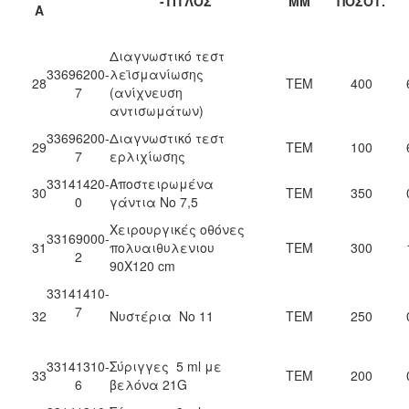
-ΤΙΤΛΟΣ
ΜΜ
ΠΟΣΟΤ.
Α
Διαγνωστικό τεστ
33696200-
λεϊσμανίωσης
28
ΤΕΜ
400
7
(ανίχνευση
αντισωμάτων)
33696200-
Διαγνωστικό τεστ
29
ΤΕΜ
100
7
ερλιχίωσης
33141420-
Αποστειρωμένα
30
ΤΕΜ
350
0
γάντια Νο 7,5
Χειρουργικές οθόνες
33169000-
31
πολυαιθυλενιου
ΤΕΜ
300
2
90Χ120 cm
33141410-
7
32
Νυστέρια Νο 11
ΤΕΜ
250
33141310-
Σύριγγες 5 ml με
33
ΤΕΜ
200
6
βελόνα 21G