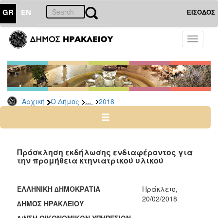
GR
EN
ΕΙΣΟΔΟΣ
Ο
Toggle
ΔΗΜΟΣ
navigati
Διακηρύξεις
-
Δημοπρασίες
Αρχείο
...
Αρχική
Ο Δήμος
2018
2026
2025
2024
Πρόσκληση εκδήλωσης ενδιαφέροντος για
2023
την προμήθεια κτηνιατρικού υλικού
2022
2021
ΕΛΛΗΝΙΚΗ ∆ΗΜΟΚΡΑΤΙΑ
Ηράκλειο,
20/02/2018
2020
∆ΗΜΟΣ ΗΡΑΚΛΕΙΟΥ
2019
∆/ΝΣΗ ΟΙΚΟΝΟΜΙΚΩΝ ΥΠΗΡΕΣΙΩΝ