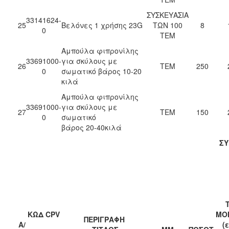
ΣΥΣΚΕΥΑΣΙΑ
33141624-
25
Βελόνες 1 χρήσης 23G
ΤΩΝ 100
8
0
ΤΕΜ
Αμπούλα φιπρονίλης
33691000-
για σκύλους με
26
ΤΕΜ
250
0
σωματικό βάρος 10-20
κιλά
Αμπούλα φιπρονίλης
33691000-
για σκύλους με
27
ΤΕΜ
150
0
σωματικό
βάρος 20-40κιλά
Σ
ΚΩΔ CPV
ΜΟ
ΠΕΡΙΓΡΑΦΗ
Α/
(