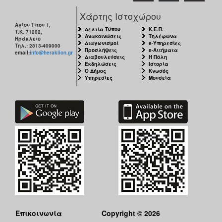
Χάρτης Ιστοχώρου
Αγίου Τίτου 1,
Δελτία Τύπου
Κ.Ε.Π.
Τ.Κ. 71202,
Ανακοινώσεις
Τηλέφωνα
Ηράκλειο
Διαγωνισμοί
e-Υπηρεσίες
Τηλ.: 2813-409000
Προσλήψεις
e-Αιτήματα
email:
info@heraklion.gr
Διαβουλεύσεις
Η Πόλη
Εκδηλώσεις
Ιστορία
Ο Δήμος
Κνωσός
Υπηρεσίες
Μουσεία
Επικοινωνία
Copyright © 2026