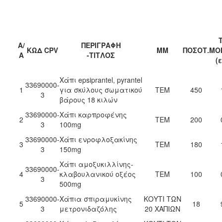
Α/
ΠΕΡΙΓΡΑΦΗ
ΚΩΔ CPV
ΜΜ
ΠΟΣΟΤ.
ΜΟ
Α
-ΤΙΤΛΟΣ
(
Χάπι epsiprantel, pyrantel
33690000-
1
για σκύλους σωματικού
ΤΕΜ
450
3
βάρους 18 κιλών
33690000-
Χάπι καρπροφένης
2
ΤΕΜ
200
3
100mg
33690000-
Χάπι ενροφλοξακίνης
3
ΤΕΜ
180
3
150mg
Χάπι αμοξυκιλλίνης-
33690000-
4
κλαβουλανικού οξέος
ΤΕΜ
100
3
500mg
33690000-
Χάπια σπιραμυκίνης
ΚΟΥΤΙ ΤΩΝ
5
18
3
μετρονιδαζόλης
20 ΧΑΠΙΩΝ