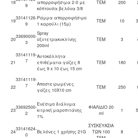
18
απορροφήσιμα 2-0 με
ΤΕΜ
200
9
κόπτουσα βελόνα 3/8
33141126-
Ράμμα απορροφήσιμο
19
ΤΕΜ
10
3
9
1 καρούλι (15μ)
Spray
33690000-
20
οξυτετρακυκλίνης
ΤΕΜ
3
3
200ml
33141119-
Αυτοκόλλητα
7
21
επιθέματα-γάζες 8
ΤΕΜ
180
έως 9 x 10 έως 15 cm
33141119-
Αποστειρωμένες
7
22
ΤΕΜ
250
γάζες 10Χ10 cm
Ενέσιμο διάλυμα
33692500-
ΦΙΑΛΙΔΙΟ 20
23
κιτρική μαροπιτάνης
1
5
2
ml
1%
ΣΥΣΚΕΥΑΣΙΑ
33141624-
24
Βελόνες 1 χρήσης 21G
ΤΩΝ 100
8
0
ΤΕΜ