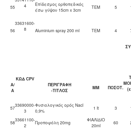
Επίδεσμος ορθοπεδικός
4
55
ΤΕΜ
5
έσω γύψου 15cm x 3cm
33631600-
8
56
Aluminium spray 200 ml
ΤΕΜ
4
Σ
ΚΩΔ CPV
ΜΟ
Α/
ΠΕΡΙΓΡΑΦΗ
ΜΜ
ΠΟΣΟΤ.
(
Α
-ΤΙΤΛΟΣ
33690000-
Φυσιολογικός ορός Nacl
57
1 lt
3
3
0,9%
33661100-
ΦΙΑΛΙΔΙΟ
58
Προποφόλη 20mg
60
2
20ml