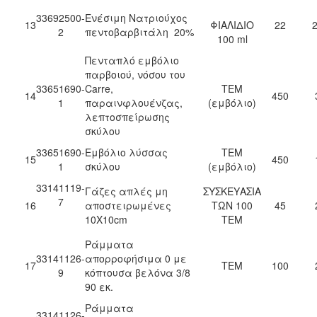
33692500-
Ενέσιμη Νατριούχος
13
ΦΙΑΛΙΔΙΟ
22
2
2
πεντοβαρβιτάλη 20%
100 ml
Πενταπλό εμβόλιο
παρβοιού, νόσου του
33651690-
Carre,
ΤΕΜ
14
450
1
παραινφλουένζας,
(εμβόλιο)
λεπτοσπείρωσης
σκύλου
33651690-
Εμβόλιο λύσσας
ΤΕΜ
15
450
1
σκύλου
(εμβόλιο)
33141119-
Γάζες απλές μη
ΣΥΣΚΕΥΑΣΙΑ
7
16
αποστειρωμένες
ΤΩΝ 100
45
10Χ10cm
ΤΕΜ
Ράμματα
33141126-
απορροφήσιμα 0 με
17
ΤΕΜ
100
9
κόπτουσα βελόνα 3/8
90 εκ.
Ράμματα
33141126-