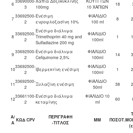
33690000-
Χάπια Δοξυκυκλίνης
ΚΟΥΤΙ ΤΩΝ
6
18
3
100mg
10 ΧΑΠΙΩΝ
33692500-
Ενέσιμη
ΦΙΑΛΙΔΙΟ
7
8
2
2
ενροφλοξασίνη 10%
100 ml
Ενέσιμο διάλυμα
33692500-
ΦΙΑΛΙΔΙΟ
8
Trimethoprim 40 mg and
1
1
2
100ml
Sulfadiazine 200 mg
33692500-
Ενέσιμο διάλυμα
ΦΙΑΛΙΔΙΟ
9
14
3
2
Cefquinome 2,5%
100ml
33692500-
ΦΙΑΛΙΔΙΟ
10
Ιβερμεκτίνη ενέσιμη
1
2
2
100ml
33692500-
ΦΙΑΛΙΔΙΟ
11
Ξυλαζίνη ενέσιμη
38
2
2
50ml
33661100-
Ενέσιμο διάλυμα
ΦΙΑΛΙΔΙΟ 10
12
60
2
κεταμίνης
ml
Α/
ΠΕΡΙΓΡΑΦΗ
ΚΩΔ CPV
ΜΜ
ΠΟΣΟΤ.
ΜΟ
Α
-ΤΙΤΛΟΣ
(