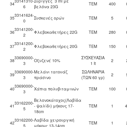
33141310-
Σύριγγες 3 ml με
34
ΤΕΜ
400
6
βελόνα 23G
33141624-
35
Συσκευές ορών
ΤΕΜ
5
0
33141200-
36
Φλεβοκαθετήρες 22G
ΤΕΜ
280
2
33141200-
37
Φλεβοκαθετήρες 20G
ΤΕΜ
150
2
33690000-
ΣΥΣΚΕΥΑΣΙΑ
38
Οξυζενέ 10%
2
3
1 lt
33690000-
Μελάνι τατουάζ
ΣΩΛΗΝΑΡΙΑ
39
2
3
πράσινο
(ΤΩΝ 60 γρ)
33690000-
40
Χάπια πολυβιταμινών
ΤΕΜ
100
3
Βελονοκάτοχος(Λαβίδα
33162200-
41
- ψαλίδι) μήκους 17-
ΤΕΜ
1
4
5
18cm
33162200-
Λαβίδα χειρουργική
42
ΤΕΜ
1
5
μήκους 13-14cm