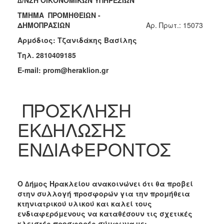
2018
ΤΜΗΜΑ ΠΡΟΜΗΘΕΙΩΝ -
ΔΗΜΟΠΡΑΣΙΩΝ
Aρ. Πρωτ.: 15073
2017
Αρμόδιος: Τζανιδάκης Βασίλης
2016
Τηλ
. 2810409185
2015
E-mail: prom@heraklion.gr
2013
ΠΡΟΣΚΛΗΣΗ
Ο
ΕΚ∆ΗΛΩΣΗΣ
ΤΟΠΟΣ
ΜΑΣ
ΕΝ∆ΙΑΦΕΡΟΝΤΟΣ
ΠΟΛΙΤΙΣΜΟΣ
ΑΝΘΕΚΤΙΚΗ
Ο ∆ήµος Ηρακλείου ανακοινώνει ότι θα προβεί
ΠΟΛΗ
στην συλλογή προσφορών για την προμήθεια
κτηνιατρικού υλικού και καλεί τους
ενδιαφερόμενους να καταθέσουν τις σχετικές
κλειστές προσφορές σύμφωνα
µε: