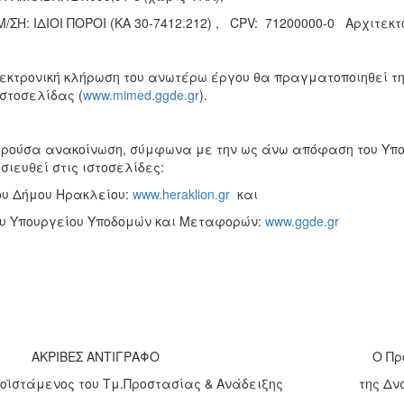
Μ/ΣΗ: ΙΔΙΟΙ ΠΟΡΟΙ (ΚΑ 30-7412.212) , CPV: 71200000-0
εκτρονική κλήρωση του ανωτέρω έργου θα πραγματοποιηθεί την
ιστοσελίδας (
www.mimed.ggde.gr
).
ρούσα ανακοίνωση, σύμφωνα με την ως άνω απόφαση του Υπο
σιευθεί στις ιστοσελίδες:
ου Δήμου Ηρακλείου:
www.heraklion.gr
και
ου Υπουργείου Υποδομών και Μεταφορών:
www.ggde.gr
ΚΡΙΒΕΣ ΑΝΤΙΓΡΑΦΟ Ο Προϊστά
ροϊστάμενος του Τμ.Προστασίας & Ανάδειξης της Δνσης