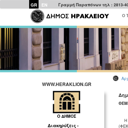
GR
EN
Γραμμή Παραπόνων τηλ : 2813-4
Ο 
Αρχ
WWW.HERAKLION.GR
Δημ
ΘΕΜ
Ο ΔΗΜΟΣ
Η Δ/
Διακηρύξεις -
(ΦΕΚ