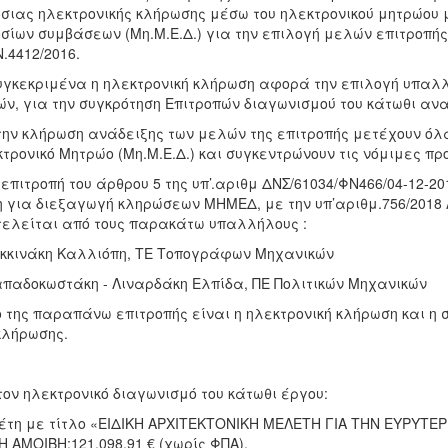
σιας ηλεκτρονικής κλήρωσης μέσω του ηλεκτρονικού μητρώου
σίων συμβάσεων (Μη.Μ.Ε.Δ.) για την επιλογή μελών επιτροπής
Ν.4412/2016.
εκριμένα η ηλεκτρονική κλήρωση αφορά την επιλογή υπαλλ
ν, για την συγκρότηση Επιτροπών διαγωνισμού του κάτωθι αν
 κλήρωση ανάδειξης των μελών της επιτροπής μετέχουν όλα
τρονικό Μητρώο (Μη.Μ.Ε.Δ.) και συγκεντρώνουν τις νόμιμες πρ
ιτροπή του άρθρου 5 της υπ’.αριθμ ΔΝΣ/61034/ΦΝ466/04-12-20
 για διεξαγωγή κληρώσεων ΜΗΜΕΔ, με την υπ’αριθμ.756/2018 
ελείται από τους παρακάτω υπαλλήλους :
οκκινάκη Καλλιόπη, ΤΕ Τοπογράφων Μηχανικών
απαδοκωστάκη - Λιναρδάκη Ελπίδα, ΠΕ Πολιτικών Μηχανικών
 της παραπάνω επιτροπής είναι η ηλεκτρονική κλήρωση και η 
κλήρωσης.
τον ηλεκτρονικό διαγωνισμό του κάτωθι έργου:
τη με τίτλο «ΕΙΔΙΚΗ ΑΡΧΙΤΕΚΤΟΝΙΚΗ ΜΕΛΕΤΗ ΓΙΑ ΤΗΝ ΕΥΡΥΤΕΡ
 ΑΜΟΙΒΗ:121.098,91 € (χωρίς ΦΠΑ),