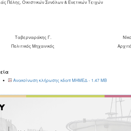
άς Πόλης, Οικιστικών Συνόλων & Ενετικών Τειχών
αβερναράκης Γ. Νίκος Μιχε
λιτικός Μηχανικός Αρχιτέκτων Μ
εία
Ανακοίνωση κλήρωσης κδαπ ΜΗΜΕΔ - 1.47 MB