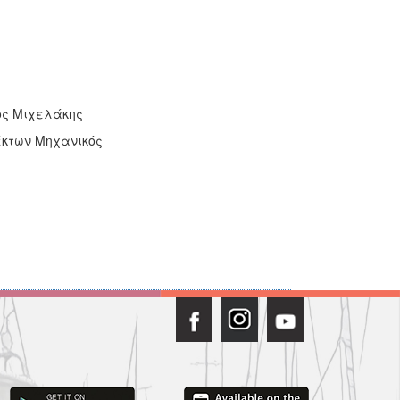
λάκης
ηχανικός