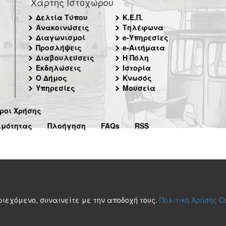
Χάρτης Ιστοχώρου
Δελτία Τύπου
Κ.Ε.Π.
Ανακοινώσεις
Τηλέφωνα
Διαγωνισμοί
e-Υπηρεσίες
Προσλήψεις
e-Αιτήματα
Διαβουλεύσεις
Η Πόλη
Εκδηλώσεις
Ιστορία
Ο Δήμος
Κνωσός
Υπηρεσίες
Μουσεία
ροι Χρήσης
ιμότητας
Πλοήγηση
FAQs
RSS
περιεχόμενο, συναινείτε με την αποδοχή τους.
Πολιτική Χρήσης C