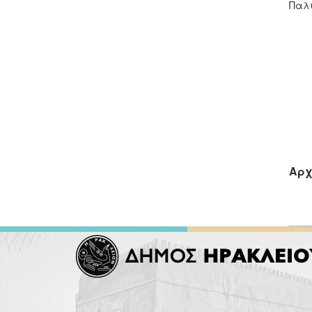
Παλι
Τ
Πο
Αρχ