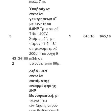
max.: 7 m.
Υποβρύχια
αντλία
γεωτρήσεων 4''
με κινητήρα
5.5HP
Τριφασικό,
Τάση 400V,
3
1
645,16
645,16
Στόμιο : 2'', με
παροχή 1,5 m3/h
σε μανομετρικό
200μ ή παροχή 9
43134100-
m3/h σε
2
μανομετρικό 86μ.
Διβάθμια
αντλία
αυτόματης
αναρρόφησης
2HP
Μονοφασική
, με
ικανότητα
άντλησης νερού
απο βάθος έως 8