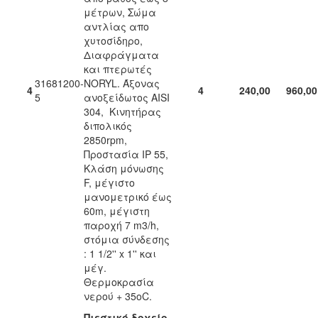
μέτρων, Σώμα
αντλίας απο
χυτοσίδηρο,
Διαφράγματα
και πτερωτές
31681200-
NORYL. Άξονας
4
4
240,00
960,00
5
ανοξείδωτος AISI
304, Κινητήρας
διπολικός
2850rpm,
Προστασία IP 55,
Κλάση μόνωσης
F, μέγιστο
μανομετρικό έως
60m, μέγιστη
παροχή 7 m3/h,
στόμια σύνδεσης
: 1 1/2'' x 1'' και
μέγ.
Θερμοκρασία
νερού + 35οC.
Πιεστικό δοχείο