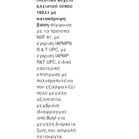
κλειστού τύπου
160λτ
με
κατακόρυφη
βάση
σύμφωνα
με τα πρότυπα
NSF 61, με
έγκριση IAPMPN
R & T UPC, με
έγκριση IAPMP
R&T UPC, ειδική
εσωτερική
επίστρωση με
πολυπροπυλένιο
που εξασφαλίζει
πολύ μεγάλη
αξιοπιστία,
μεμβράνη
(διάφραγμα)
απο Butyl για
μεγάλη διάρκεια
ζωής και ασφαλή
λειτουργία,