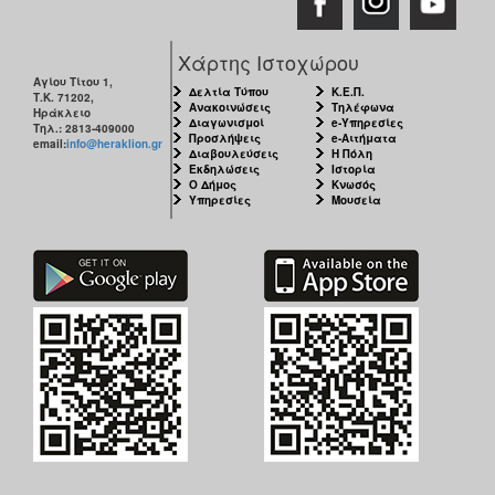
Χάρτης Ιστοχώρου
Αγίου Τίτου 1,
Δελτία Τύπου
Κ.Ε.Π.
Τ.Κ. 71202,
Ανακοινώσεις
Τηλέφωνα
Ηράκλειο
Διαγωνισμοί
e-Υπηρεσίες
Τηλ.: 2813-409000
Προσλήψεις
e-Αιτήματα
email:
info@heraklion.gr
Διαβουλεύσεις
Η Πόλη
Εκδηλώσεις
Ιστορία
Ο Δήμος
Κνωσός
Υπηρεσίες
Μουσεία