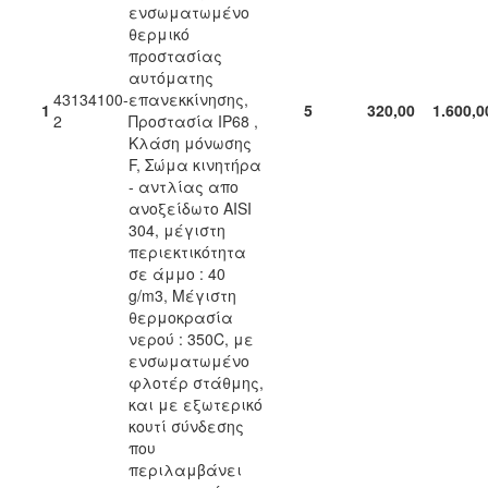
ενσωματωμένο
θερμικό
προστασίας
αυτόματης
43134100-
επανεκκίνησης,
1
5
320,00
1.600,0
2
Προστασία IP68 ,
Κλάση μόνωσης
F, Σώμα κινητήρα
- αντλίας απο
ανοξείδωτο AISI
304, μέγιστη
περιεκτικότητα
σε άμμο : 40
g/m3, Μέγιστη
θερμοκρασία
νερού : 350C, με
ενσωματωμένο
φλοτέρ στάθμης,
και με εξωτερικό
κουτί σύνδεσης
που
περιλαμβάνει