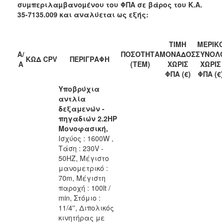
συµπεριλαµβανοµένου του ΦΠΑ σε βάρος του Κ.Α.
35-7135.009
και αναλύεται ως εξής:
ΤΙΜΗ
ΜΕΡΙΚ
Α/
ΠΟΣΟΤΗΤΑ
ΜΟΝΑΔΟΣ
ΣΥΝΟΛ
ΚΩΔ CPV
ΠΕΡΙΓΡΑΦΗ
Α
(ΤΕΜ)
ΧΩΡΙΣ
ΧΩΡΙΣ
ΦΠΑ (€)
ΦΠΑ (€
Υποβρύχια
αντλία
δεξαμενών -
πηγαδιών 2.2HP
Μονοφασική,
Ισχύος : 1600W ,
Τάση : 230V -
50HZ, Μέγιστο
μανομετρικό :
70m, Μέγιστη
παροχή : 100lt /
min, Στόμιο :
11/4'', Διπολικός
κινητήρας με