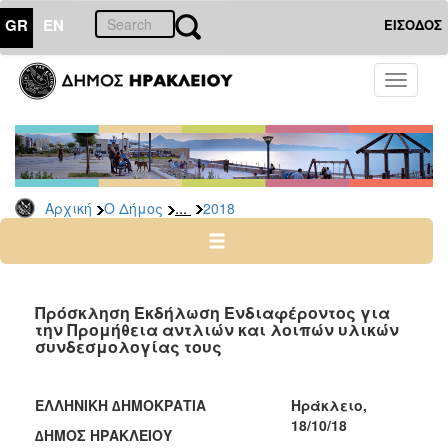
GR
EN
ΕΙΣΟΔΟΣ
Ο
Toggle
ΔΗΜΟΣ
navigati
Διακηρύξεις
-
Δημοπρασίες
Αρχείο
...
Αρχική
Ο Δήμος
2018
2026
2025
2024
Πρόσκληση Εκδήλωση Ενδιαφέροντος για
2023
την Προμήθεια αντλιών και λοιπών υλικών
συνδεσμολογίας τους
2022
2021
ΕΛΛΗΝΙΚΗ ∆ΗΜΟΚΡΑΤΙΑ
Ηράκλειο,
2020
18/10/18
∆ΗΜΟΣ ΗΡΑΚΛΕΙΟΥ
2019