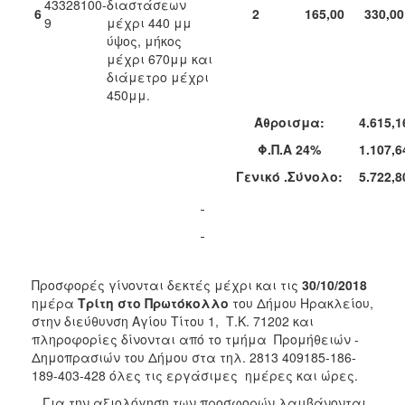
43328100-
διαστάσεων
6
2
165,00
330,00
9
μέχρι 440 μμ
ύψος, μήκος
μέχρι 670μμ και
διάμετρο μέχρι
450μμ.
Άθροισμα:
4.615,1
Φ.Π.Α 24%
1.107,6
Γενικό .Σύνολο:
5.722,8
Προσφορές γίνονται δεκτές μέχρι και τις
30/10/2018
ημέρα
Τρίτη στο Πρωτόκολλο
του Δήμου Ηρακλείου,
στην διεύθυνση Αγίου Τίτου 1, Τ.Κ. 71202 και
πληροφορίες δίνονται από το τμήμα Προμήθειών -
Δημοπρασιών του Δήμου στα τηλ. 2813 409185-186-
189-403-428 όλες τις εργάσιμες ημέρες και ώρες.
Για την αξιολόγηση των προσφορών λαμβάνονται