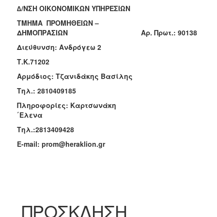
∆/ΝΣΗ ΟΙΚΟΝΟΜΙΚΩΝ ΥΠΗΡΕΣΙΩΝ
2018
ΤΜΗΜΑ ΠΡΟΜΗΘΕΙΩΝ –
2017
ΔΗΜΟΠΡΑΣΙΩΝ
Aρ. Πρωτ.:
90138
2016
Διεύθυνση: Ανδρόγεω 2
2015
Τ.Κ.71202
2013
Αρμόδιος: Τζανιδάκης Βασίλης
Τηλ.: 2810409185
Πληροφορίες: Καρτσωνάκη
΄Ελενα
Ο
ΤΟΠΟΣ
Τηλ.:2813409428
ΜΑΣ
E
-
mail
:
prom
@
heraklion
.
gr
ΠΟΛΙΤΙΣΜΟΣ
ΑΝΘΕΚΤΙΚΗ
ΠΟΛΗ
ΠΡΟΣΚΛΗΣΗ