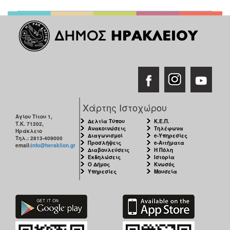
Χάρτης Ιστοχώρου
Αγίου Τίτου 1,
Δελτία Τύπου
Κ.Ε.Π.
Τ.Κ. 71202,
Ανακοινώσεις
Τηλέφωνα
Ηράκλειο
Διαγωνισμοί
e-Υπηρεσίες
Τηλ.: 2813-409000
Προσλήψεις
e-Αιτήματα
email:
info@heraklion.gr
Διαβουλεύσεις
Η Πόλη
Εκδηλώσεις
Ιστορία
Ο Δήμος
Κνωσός
Υπηρεσίες
Μουσεία