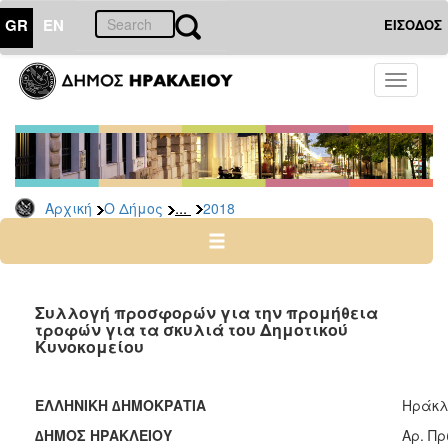
GR
EN
ΕΙΣΟΔΟΣ
Ο
Toggle
ΔΗΜΟΣ
navigati
Διακηρύξεις
-
Δημοπρασίες
Αρχείο
...
Αρχική
Ο Δήμος
2018
2026
2025
2024
Συλλογή προσφορών για την προμήθεια
2023
τροφών για τα σκυλιά του Δημοτικού
Κυνοκομείου
2022
2021
ΕΛΛΗΝΙΚΗ ∆ΗΜΟΚΡΑΤΙΑ
Ηράκλε
2020
∆ΗΜΟΣ ΗΡΑΚΛΕΙΟΥ
Aρ. Πρ
2019