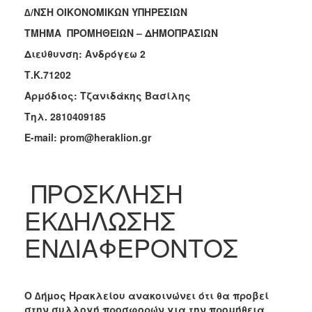
∆/ΝΣΗ ΟΙΚΟΝΟΜΙΚΩΝ ΥΠΗΡΕΣΙΩΝ
2018
ΤΜΗΜΑ ΠΡΟΜΗΘΕΙΩΝ – ΔΗΜΟΠΡΑΣΙΩΝ
2017
Διεύθυνση: Ανδρόγεω 2
2016
Τ.Κ.71202
2015
Αρμόδιος: Τζανιδάκης Βασίλης
2013
Τηλ. 2810409185
E-mail: prom@heraklion.gr
Ο
ΤΟΠΟΣ
ΠΡΟΣΚΛΗΣΗ
ΜΑΣ
ΕΚ∆ΗΛΩΣΗΣ
ΠΟΛΙΤΙΣΜΟΣ
ΕΝ∆ΙΑΦΕΡΟΝΤΟΣ
ΑΝΘΕΚΤΙΚΗ
ΠΟΛΗ
Ο ∆ήµος Ηρακλείου ανακοινώνει ότι θα προβεί
στην συλλογή προσφορών για την προμήθεια