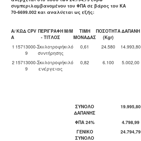
συµπεριλαµβανοµένου του ΦΠΑ σε βάρος του
ΚΑ
70-6699.002
και αναλύεται ως εξής:
Α/
ΚΩΔ CPV
ΠΕΡΙΓΡΑΦΗ
Μ/Μ
ΤΙΜΗ
ΠΟΣΟΤΗΤΑ
ΔΑΠΑΝΗ
Α
- ΤΙΤΛΟΣ
ΜΟΝΑΔΑΣ
(Kgr)
1
15713000-
Σκυλοτροφή
κιλό
0,61
24.580
14.993,80
9
συντήρησης
2
15713000-
Σκυλοτροφή
κιλό
0,82
6.100
5.002,00
9
ενέργειας
ΣΥΝΟΛΟ
19.995,80
ΔΑΠΑΝΗΣ
ΦΠΑ 24%
4.798,99
ΓΕΝΙΚΟ
24.794,79
ΣΥΝΟΛΟ